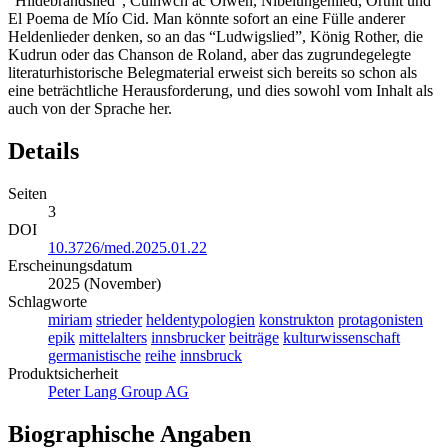
“Hildebrandslied”, Culhwch ac Olwen, Nibelungenlied, Ortnit und
El Poema de Mío Cid. Man könnte sofort an eine Fülle anderer
Heldenlieder denken, so an das “Ludwigslied”, König Rother, die
Kudrun oder das Chanson de Roland, aber das zugrundegelegte
literaturhistorische Belegmaterial erweist sich bereits so schon als
eine beträchtliche Herausforderung, und dies sowohl vom Inhalt als
auch von der Sprache her.
Details
Seiten
3
DOI
10.3726/med.2025.01.22
Erscheinungsdatum
2025 (November)
Schlagworte
miriam
strieder
heldentypologien
konstrukton
protagonisten
epik
mittelalters
innsbrucker
beiträge
kulturwissenschaft
germanistische
reihe
innsbruck
Produktsicherheit
Peter Lang Group AG
Biographische Angaben