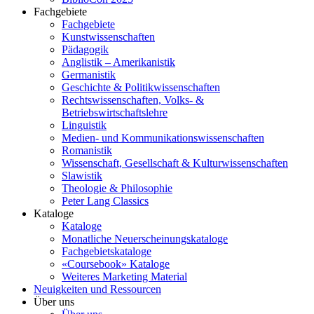
Fachgebiete
Fachgebiete
Kunstwissenschaften
Pädagogik
Anglistik – Amerikanistik
Germanistik
Geschichte & Politikwissenschaften
Rechtswissenschaften, Volks- &
Betriebswirtschaftslehre
Linguistik
Medien- und Kommunikationswissenschaften
Romanistik
Wissenschaft, Gesellschaft & Kulturwissenschaften
Slawistik
Theologie & Philosophie
Peter Lang Classics
Kataloge
Kataloge
Monatliche Neuerscheinungskataloge
Fachgebietskataloge
«Coursebook» Kataloge
Weiteres Marketing Material
Neuigkeiten und Ressourcen
Über uns