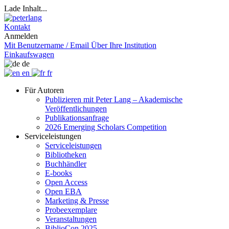
Lade Inhalt...
Kontakt
Anmelden
Mit Benutzername / Email
Über Ihre Institution
Einkaufswagen
de
en
fr
Für Autoren
Publizieren mit Peter Lang – Akademische
Veröffentlichungen
Publikationsanfrage
2026 Emerging Scholars Competition
Serviceleistungen
Serviceleistungen
Bibliotheken
Buchhändler
E-books
Open Access
Open EBA
Marketing & Presse
Probeexemplare
Veranstaltungen
BiblioCon 2025