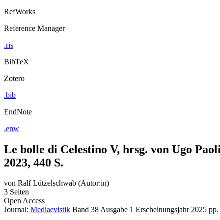
RefWorks
Reference Manager
.ris
BibTeX
Zotero
.bib
EndNote
.enw
Le bolle di Celestino V, hrsg. von Ugo Pao
2023, 440 S.
von
Ralf Lützelschwab (Autor:in)
3 Seiten
Open Access
Journal:
Mediaevistik
Band 38
Ausgabe 1
Erscheinungsjahr 2025
pp.