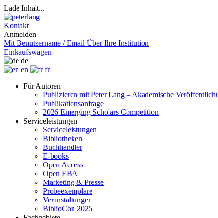
Lade Inhalt...
Kontakt
Anmelden
Mit Benutzername / Email
Über Ihre Institution
Einkaufswagen
de
en
fr
Für Autoren
Publizieren mit Peter Lang – Akademische Veröffentlic
Publikationsanfrage
2026 Emerging Scholars Competition
Serviceleistungen
Serviceleistungen
Bibliotheken
Buchhändler
E-books
Open Access
Open EBA
Marketing & Presse
Probeexemplare
Veranstaltungen
BiblioCon 2025
Fachgebiete