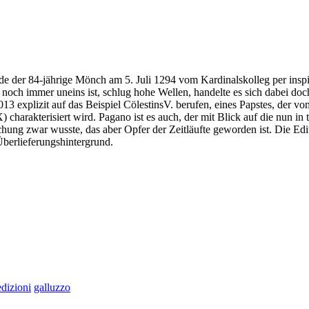
rde der 84-jährige Mönch am 5. Juli 1294 vom Kardinalskolleg per in
ch immer uneins ist, schlug hohe Wellen, handelte es sich dabei doch 
2013 explizit auf das Beispiel CölestinsV. berufen, eines Papstes, der
) charakterisiert wird. Pagano ist es auch, der mit Blick auf die nun in
chung zwar wusste, das aber Opfer der Zeitläufte geworden ist. Die Edit
 Überlieferungshintergrund.
edizioni
galluzzo