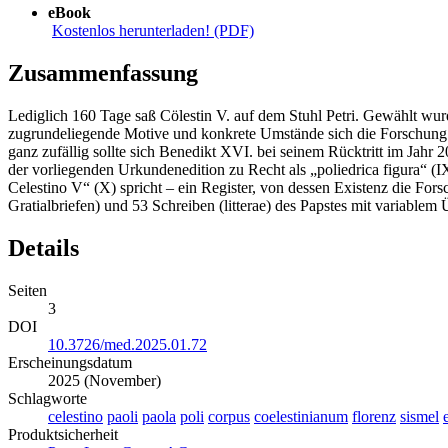
eBook
Kostenlos herunterladen! (PDF)
Zusammenfassung
Lediglich 160 Tage saß Cölestin V. auf dem Stuhl Petri. Gewählt wu
zugrundeliegende Motive und konkrete Umstände sich die Forschung no
ganz zufällig sollte sich Benedikt XVI. bei seinem Rücktritt im Jahr 
der vorliegenden Urkundenedition zu Recht als „poliedrica figura“ (IX
Celestino V“ (X) spricht – ein Register, von dessen Existenz die Fors
Gratialbriefen) und 53 Schreiben (litterae) des Papstes mit variablem
Details
Seiten
3
DOI
10.3726/med.2025.01.72
Erscheinungsdatum
2025 (November)
Schlagworte
celestino
paoli
paola
poli
corpus
coelestinianum
florenz
sismel
Produktsicherheit