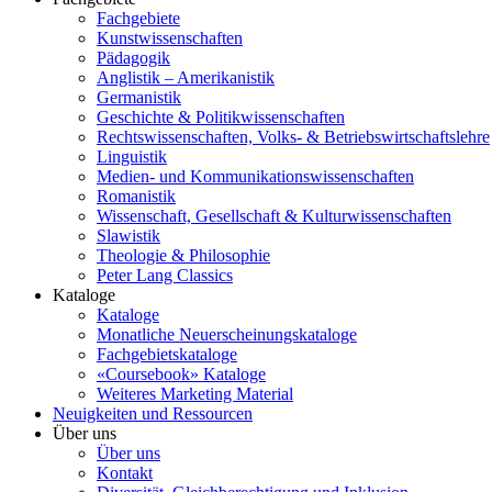
Fachgebiete
Kunstwissenschaften
Pädagogik
Anglistik – Amerikanistik
Germanistik
Geschichte & Politikwissenschaften
Rechtswissenschaften, Volks- & Betriebswirtschaftslehre
Linguistik
Medien- und Kommunikationswissenschaften
Romanistik
Wissenschaft, Gesellschaft & Kulturwissenschaften
Slawistik
Theologie & Philosophie
Peter Lang Classics
Kataloge
Kataloge
Monatliche Neuerscheinungskataloge
Fachgebietskataloge
«Coursebook» Kataloge
Weiteres Marketing Material
Neuigkeiten und Ressourcen
Über uns
Über uns
Kontakt