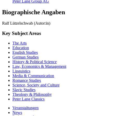
Peter Lang Group AG
Biographische Angaben
Ralf Lützelschwab (Autor:in)
Key Subject Areas
The Arts
Education
English Studies
German Studies
History & Political Science
Law, Economics & Management
Linguistics
Media & Communication
Romance Studies
Science, Society and Culture
Slavic Studies
Theology & Philosophy
Peter Lang Classics
Veranstaltungen
News