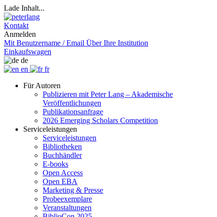
Lade Inhalt...
Kontakt
Anmelden
Mit Benutzername / Email
Über Ihre Institution
Einkaufswagen
de
en
fr
Für Autoren
Publizieren mit Peter Lang – Akademische
Veröffentlichungen
Publikationsanfrage
2026 Emerging Scholars Competition
Serviceleistungen
Serviceleistungen
Bibliotheken
Buchhändler
E-books
Open Access
Open EBA
Marketing & Presse
Probeexemplare
Veranstaltungen
BiblioCon 2025