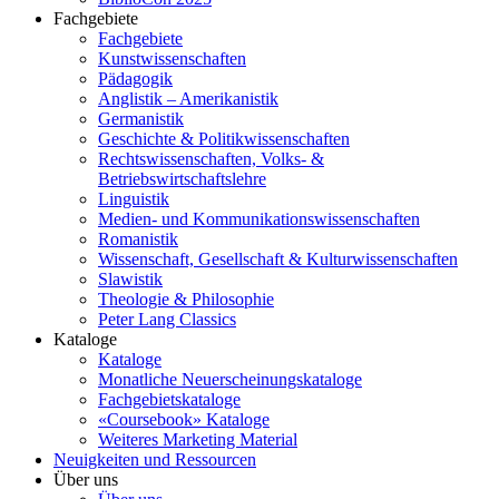
Fachgebiete
Fachgebiete
Kunstwissenschaften
Pädagogik
Anglistik – Amerikanistik
Germanistik
Geschichte & Politikwissenschaften
Rechtswissenschaften, Volks- &
Betriebswirtschaftslehre
Linguistik
Medien- und Kommunikationswissenschaften
Romanistik
Wissenschaft, Gesellschaft & Kulturwissenschaften
Slawistik
Theologie & Philosophie
Peter Lang Classics
Kataloge
Kataloge
Monatliche Neuerscheinungskataloge
Fachgebietskataloge
«Coursebook» Kataloge
Weiteres Marketing Material
Neuigkeiten und Ressourcen
Über uns