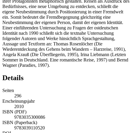
ihrer Protagonisten metaphorisch gestalten. Reisen als Ausdruck des
Bedürfnisses, eine neue Umgebung zu entdecken, schließt die
eigene Neubestimmung durch Positionierung in einer Fremdwelt
ein. Somit bedeutet die Fremdbegegnung gleichzeitig eine
Neubestimmung der eigenen Person, damit der eigenen Identität.
Einer einführenden Untersuchung zu Fragen der ostdeutschen
Identität nach 1990 schließt sich die textnahe Untersuchung
folgender Autoren und Werke hinsichtlich Sprachgestaltung,
Aussage und Textform an: Thomas Rosenlöcher (Die
Wiederentdeckung des Gehens beim Wandern – Harzreise, 1991),
Angela Krauß (Die Überfliegerin, 1995), Irina Liebmann (Letzten
Sommer in Deutschland. Eine romantische Reise, 1997) und Bernd
Wagner (Paradies, 1997).
Details
Seiten
296
Erscheinungsjahr
2010
ISBN (PDF)
9783035300086
ISBN (Paperback)
9783039110520