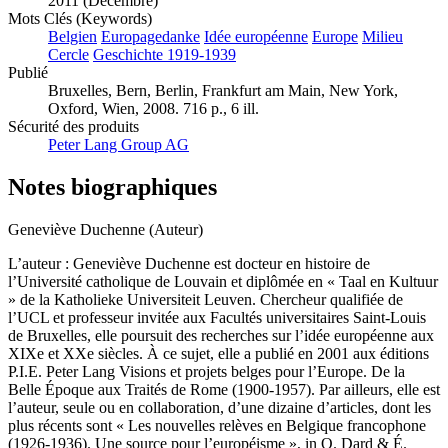
2011 (Décembre)
Mots Clés (Keywords)
Belgien
Europagedanke
Idée européenne
Europe
Milieu
Cercle
Geschichte 1919-1939
Publié
Bruxelles, Bern, Berlin, Frankfurt am Main, New York,
Oxford, Wien, 2008. 716 p., 6 ill.
Sécurité des produits
Peter Lang Group AG
Notes biographiques
Geneviève Duchenne (Auteur)
L’auteur : Geneviève Duchenne est docteur en histoire de
l’Université catholique de Louvain et diplômée en « Taal en Kultuur
» de la Katholieke Universiteit Leuven. Chercheur qualifiée de
l’UCL et professeur invitée aux Facultés universitaires Saint-Louis
de Bruxelles, elle poursuit des recherches sur l’idée européenne aux
XIXe et XXe siècles. À ce sujet, elle a publié en 2001 aux éditions
P.I.E. Peter Lang Visions et projets belges pour l’Europe. De la
Belle Époque aux Traités de Rome (1900-1957). Par ailleurs, elle est
l’auteur, seule ou en collaboration, d’une dizaine d’articles, dont les
plus récents sont « Les nouvelles relèves en Belgique francophone
(1926-1936). Une source pour l’européisme », in O. Dard & É.