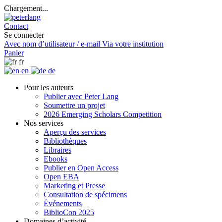
Chargement...
Contact
Se connecter
Avec nom d’utilisateur / e-mail
Via votre institution
Panier
fr
en
de
Pour les auteurs
Publier avec Peter Lang
Soumettre un projet
2026 Emerging Scholars Competition
Nos services
Aperçu des services
Bibliothèques
Libraires
Ebooks
Publier en Open Access
Open EBA
Marketing et Presse
Consultation de spécimens
Événements
BiblioCon 2025
Domaines d’activité