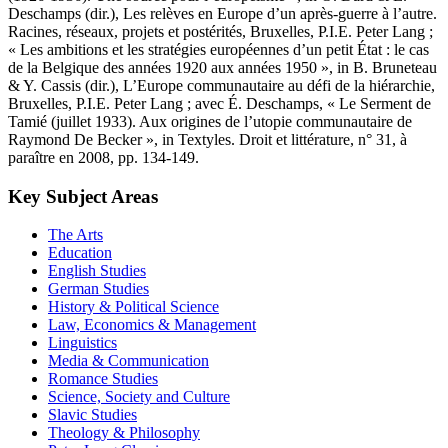
Deschamps (dir.), Les relèves en Europe d’un après-guerre à l’autre.
Racines, réseaux, projets et postérités, Bruxelles, P.I.E. Peter Lang ;
« Les ambitions et les stratégies européennes d’un petit État : le cas
de la Belgique des années 1920 aux années 1950 », in B. Bruneteau
& Y. Cassis (dir.), L’Europe communautaire au défi de la hiérarchie,
Bruxelles, P.I.E. Peter Lang ; avec É. Deschamps, « Le Serment de
Tamié (juillet 1933). Aux origines de l’utopie communautaire de
Raymond De Becker », in Textyles. Droit et littérature, n° 31, à
paraître en 2008, pp. 134-149.
Key Subject Areas
The Arts
Education
English Studies
German Studies
History & Political Science
Law, Economics & Management
Linguistics
Media & Communication
Romance Studies
Science, Society and Culture
Slavic Studies
Theology & Philosophy