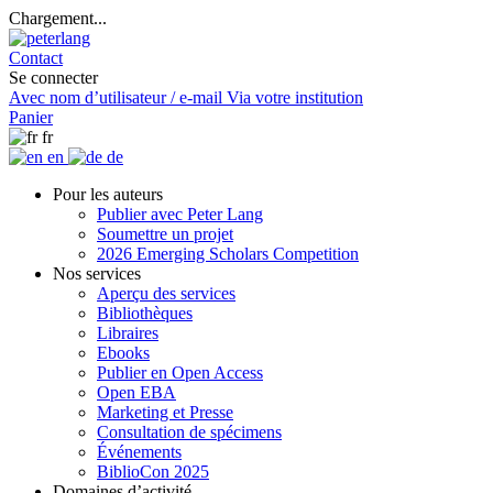
Chargement...
Contact
Se connecter
Avec nom d’utilisateur / e-mail
Via votre institution
Panier
fr
en
de
Pour les auteurs
Publier avec Peter Lang
Soumettre un projet
2026 Emerging Scholars Competition
Nos services
Aperçu des services
Bibliothèques
Libraires
Ebooks
Publier en Open Access
Open EBA
Marketing et Presse
Consultation de spécimens
Événements
BiblioCon 2025
Domaines d’activité