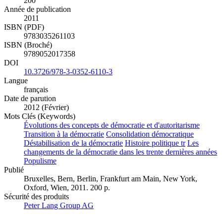
200
Année de publication
2011
ISBN (PDF)
9783035261103
ISBN (Broché)
9789052017358
DOI
10.3726/978-3-0352-6110-3
Langue
français
Date de parution
2012 (Février)
Mots Clés (Keywords)
Évolutions des concepts de démocratie et d'autoritarisme
Transition à la démocratie
Consolidation démocratique
Déstabilisation de la démocratie
Histoire politique tr
Les
changements de la démocratie dans les trente dernières années
Populisme
Publié
Bruxelles, Bern, Berlin, Frankfurt am Main, New York,
Oxford, Wien, 2011. 200 p.
Sécurité des produits
Peter Lang Group AG