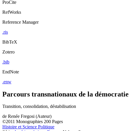
ProCite
RefWorks
Reference Manager
.ris
BibTeX
Zotero
.bib
EndNote
.enw
Parcours transnationaux de la démocratie
Transition, consolidation, déstabilisation
de
Renée Fregosi (Auteur)
©2011
Monographies
200 Pages
Histoire et Science Politique