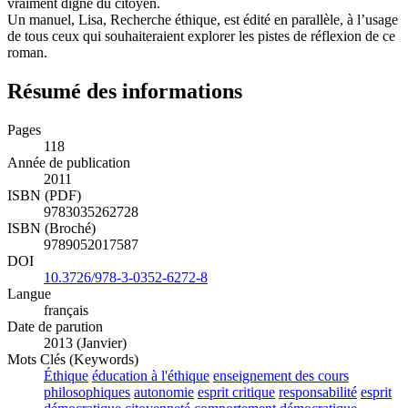
vraiment digne du citoyen.
Un manuel, Lisa, Recherche éthique, est édité en parallèle, à l’usage
de tous ceux qui souhaiteraient explorer les pistes de réflexion de ce
roman.
Résumé des informations
Pages
118
Année de publication
2011
ISBN (PDF)
9783035262728
ISBN (Broché)
9789052017587
DOI
10.3726/978-3-0352-6272-8
Langue
français
Date de parution
2013 (Janvier)
Mots Clés (Keywords)
Éthique
éducation à l'éthique
enseignement des cours
philosophiques
autonomie
esprit critique
responsabilité
esprit