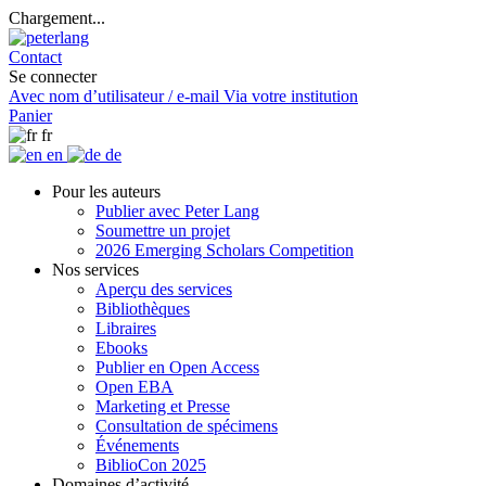
Chargement...
Contact
Se connecter
Avec nom d’utilisateur / e-mail
Via votre institution
Panier
fr
en
de
Pour les auteurs
Publier avec Peter Lang
Soumettre un projet
2026 Emerging Scholars Competition
Nos services
Aperçu des services
Bibliothèques
Libraires
Ebooks
Publier en Open Access
Open EBA
Marketing et Presse
Consultation de spécimens
Événements
BiblioCon 2025
Domaines d’activité