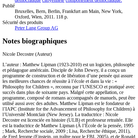
démocratique
citoyenneté
comportement démocratique.
Publié
Bruxelles, Bern, Berlin, Frankfurt am Main, New York,
Oxford, Wien, 2011. 118 p.
Sécurité des produits
Peter Lang Group AG
Notes biographiques
Nicole Decostre (Auteur)
L’auteur : Matthew Lipman (1923-2010) est un logicien, philosophe
et pédagogue américain. Disciple de John Dewey, il a conçu un
programme de construction et de libération d’une pensée qui assure
les meilleures chances de réussite à l’école et dans la vie : «
Philosophy for Children », reconnu par l’UNESCO et pratiqué avec
succès dans plus de soixante pays. Malgré cette appellation, ce
programme, composé de romans accompagnés de manuels, peut être
utilisé aussi avec des adultes. Matthew Lipman est le fondateur de
l’IAPC (Institute for the Advancement of Philosophy for Children) à
l’Université Montclair (New Jersey). La traductrice : Nicole
Decostre est licenciée en histoire (ULB) et professeur retraitée. Elle
est la traductrice de Matthew Lipman (À l’École de la pensée, 1995
; Mark, Recherche sociale, 2009 ; Lisa, Recherche éthique, 2011),
de Fred Jerome (Einstein, un traître pour le FBI, 2005), et de Ronald