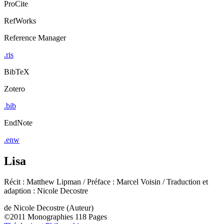
ProCite
RefWorks
Reference Manager
.ris
BibTeX
Zotero
.bib
EndNote
.enw
Lisa
Récit : Matthew Lipman / Préface : Marcel Voisin / Traduction et
adaption : Nicole Decostre
de
Nicole Decostre (Auteur)
©2011
Monographies
118 Pages