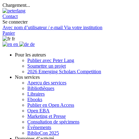
Chargement...
Contact
Se connecter
Avec nom d’utilisateur / e-mail
Via votre institution
Panier
fr
en
de
Pour les auteurs
Publier avec Peter Lang
Soumettre un projet
2026 Emerging Scholars Competition
Nos services
Aperçu des services
Bibliothèques
Libraires
Ebooks
Publier en Open Access
Open EBA
Marketing et Presse
Consultation de spécimens
Événements
BiblioCon 2025
Domaines d’activité