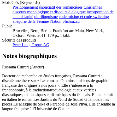
Mots Clés (Keywords)
Positionnement énonciatif des romancières tunisiennes
discours monologique et discours dialogique
incorporation de
la tunisianité
plurilinguisme
code mixing et code switching
allégorie de la Femme-Nation
Shahrazad
Publié
Bruxelles, Bern, Berlin, Frankfurt am Main, New York,
Oxford, Wien, 2011. 179 p., 1 tabl.
Sécurité des produits
Peter Lang Group AG
Notes biographiques
Rossana Curreri (Auteur)
Docteur de recherche en études françaises, Rossana Curreri a
discuté une thèse sur « Les romans féminins tunisiens de graphie
française des origines à nos jours ». Elle s’intéresse à la
francophonie, à la traduction/traductologie et aux variétés
diastratiques, diaphasiques et diamésiques du français. Elle a traduit
en italien le roman Les Jardins du Nord de Souâd Guellouz et les
pièces Le Masque de Sika et Parabole de José Pliya. Elle enseigne la
langue française à l’Université de Catane.