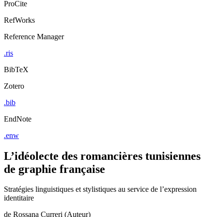
ProCite
RefWorks
Reference Manager
.ris
BibTeX
Zotero
.bib
EndNote
.enw
L’idéolecte des romancières tunisiennes
de graphie française
Stratégies linguistiques et stylistiques au service de l’expression
identitaire
de
Rossana Curreri (Auteur)