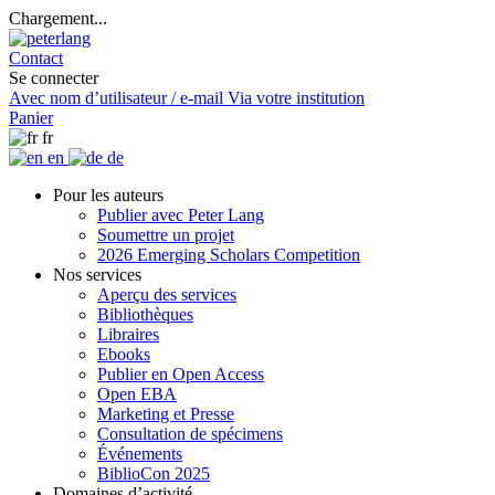
Chargement...
Contact
Se connecter
Avec nom d’utilisateur / e-mail
Via votre institution
Panier
fr
en
de
Pour les auteurs
Publier avec Peter Lang
Soumettre un projet
2026 Emerging Scholars Competition
Nos services
Aperçu des services
Bibliothèques
Libraires
Ebooks
Publier en Open Access
Open EBA
Marketing et Presse
Consultation de spécimens
Événements
BiblioCon 2025
Domaines d’activité