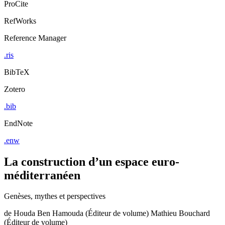
ProCite
RefWorks
Reference Manager
.ris
BibTeX
Zotero
.bib
EndNote
.enw
La construction d’un espace euro-
méditerranéen
Genèses, mythes et perspectives
de
Houda Ben Hamouda (Éditeur de volume)
Mathieu Bouchard
(Éditeur de volume)