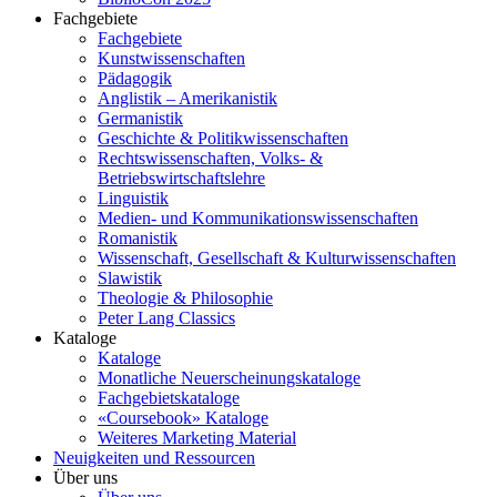
Fachgebiete
Fachgebiete
Kunstwissenschaften
Pädagogik
Anglistik – Amerikanistik
Germanistik
Geschichte & Politikwissenschaften
Rechtswissenschaften, Volks- &
Betriebswirtschaftslehre
Linguistik
Medien- und Kommunikationswissenschaften
Romanistik
Wissenschaft, Gesellschaft & Kulturwissenschaften
Slawistik
Theologie & Philosophie
Peter Lang Classics
Kataloge
Kataloge
Monatliche Neuerscheinungskataloge
Fachgebietskataloge
«Coursebook» Kataloge
Weiteres Marketing Material
Neuigkeiten und Ressourcen
Über uns