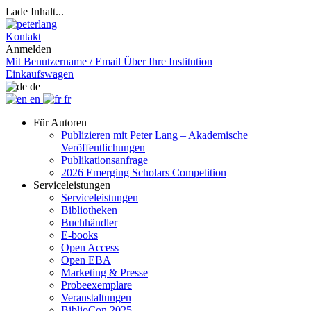
Lade Inhalt...
Kontakt
Anmelden
Mit Benutzername / Email
Über Ihre Institution
Einkaufswagen
de
en
fr
Für Autoren
Publizieren mit Peter Lang – Akademische
Veröffentlichungen
Publikationsanfrage
2026 Emerging Scholars Competition
Serviceleistungen
Serviceleistungen
Bibliotheken
Buchhändler
E-books
Open Access
Open EBA
Marketing & Presse
Probeexemplare
Veranstaltungen
BiblioCon 2025