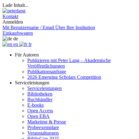
Lade Inhalt...
Kontakt
Anmelden
Mit Benutzername / Email
Über Ihre Institution
Einkaufswagen
de
en
fr
Für Autoren
Publizieren mit Peter Lang – Akademische
Veröffentlichungen
Publikationsanfrage
2026 Emerging Scholars Competition
Serviceleistungen
Serviceleistungen
Bibliotheken
Buchhändler
E-books
Open Access
Open EBA
Marketing & Presse
Probeexemplare
Veranstaltungen
BiblioCon 2025