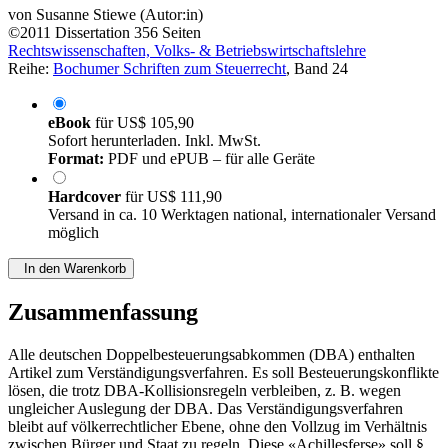
von
Susanne Stiewe (Autor:in)
©2011
Dissertation
356 Seiten
Rechtswissenschaften, Volks- & Betriebswirtschaftslehre
Reihe:
Bochumer Schriften zum Steuerrecht
, Band 24
eBook
für
US$ 105,90
Sofort herunterladen. Inkl. MwSt.
Format:
PDF und ePUB – für alle Geräte
Hardcover
für
US$ 111,90
Versand in ca. 10 Werktagen national, internationaler Versand
möglich
In den Warenkorb
Zusammenfassung
Alle deutschen Doppelbesteuerungsabkommen (DBA) enthalten
Artikel zum Verständigungsverfahren. Es soll Besteuerungskonflikte
lösen, die trotz DBA-Kollisionsregeln verbleiben, z. B. wegen
ungleicher Auslegung der DBA. Das Verständigungsverfahren
bleibt auf völkerrechtlicher Ebene, ohne den Vollzug im Verhältnis
zwischen Bürger und Staat zu regeln. Diese «Achillesferse» soll §