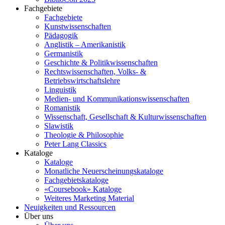
Fachgebiete
Fachgebiete
Kunstwissenschaften
Pädagogik
Anglistik – Amerikanistik
Germanistik
Geschichte & Politikwissenschaften
Rechtswissenschaften, Volks- &
Betriebswirtschaftslehre
Linguistik
Medien- und Kommunikationswissenschaften
Romanistik
Wissenschaft, Gesellschaft & Kulturwissenschaften
Slawistik
Theologie & Philosophie
Peter Lang Classics
Kataloge
Kataloge
Monatliche Neuerscheinungskataloge
Fachgebietskataloge
«Coursebook» Kataloge
Weiteres Marketing Material
Neuigkeiten und Ressourcen
Über uns