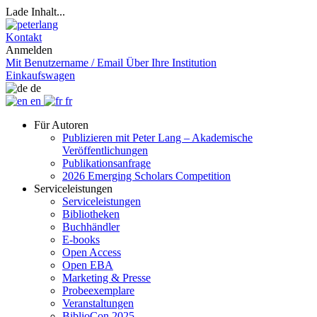
Lade Inhalt...
Kontakt
Anmelden
Mit Benutzername / Email
Über Ihre Institution
Einkaufswagen
de
en
fr
Für Autoren
Publizieren mit Peter Lang – Akademische
Veröffentlichungen
Publikationsanfrage
2026 Emerging Scholars Competition
Serviceleistungen
Serviceleistungen
Bibliotheken
Buchhändler
E-books
Open Access
Open EBA
Marketing & Presse
Probeexemplare
Veranstaltungen
BiblioCon 2025