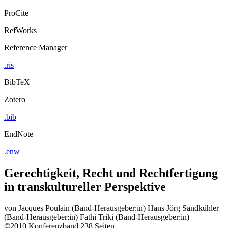
ProCite
RefWorks
Reference Manager
.ris
BibTeX
Zotero
.bib
EndNote
.enw
Gerechtigkeit, Recht und Rechtfertigung
in transkultureller Perspektive
von
Jacques Poulain (Band-Herausgeber:in)
Hans Jörg Sandkühler
(Band-Herausgeber:in)
Fathi Triki (Band-Herausgeber:in)
©2010
Konferenzband
238 Seiten