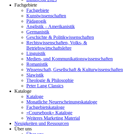
Fachgebiete
Fachgebiete
Kunstwissenschaften
Pädagogik
Anglistik – Amerikanistik
Germanistik
Geschichte & Politikwissenschaften
Rechtswissenschaften, Volks- &
Betriebswirtschaftslehre
Linguistik
Medien- und Kommunikationswissenschaften
Romanistik
Wissenschaft, Gesellschaft & Kulturwissenschaften
Slawistik
Theologie & Philosophie
Peter Lang Classics
Kataloge
Kataloge
Monatliche Neuerscheinungskataloge
Fachgebietskataloge
«Coursebook» Kataloge
Weiteres Marketing Material
Neuigkeiten und Ressourcen
Über uns