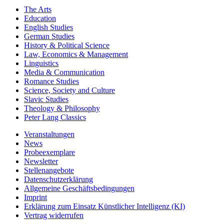
The Arts
Education
English Studies
German Studies
History & Political Science
Law, Economics & Management
Linguistics
Media & Communication
Romance Studies
Science, Society and Culture
Slavic Studies
Theology & Philosophy
Peter Lang Classics
Veranstaltungen
News
Probeexemplare
Newsletter
Stellenangebote
Datenschutzerklärung
Allgemeine Geschäftsbedingungen
Imprint
Erklärung zum Einsatz Künstlicher Intelligenz (KI)
Vertrag widerrufen