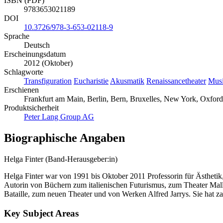
ISBN (PDF)
9783653021189
DOI
10.3726/978-3-653-02118-9
Sprache
Deutsch
Erscheinungsdatum
2012 (Oktober)
Schlagworte
Transfiguration
Eucharistie
Akusmatik
Renaissancetheater
Musi
Erschienen
Frankfurt am Main, Berlin, Bern, Bruxelles, New York, Oxford
Produktsicherheit
Peter Lang Group AG
Biographische Angaben
Helga Finter (Band-Herausgeber:in)
Helga Finter war von 1991 bis Oktober 2011 Professorin für Ästhetik,
Autorin von Büchern zum italienischen Futurismus, zum Theater Mal
Bataille, zum neuen Theater und von Werken Alfred Jarrys. Sie hat za
Key Subject Areas