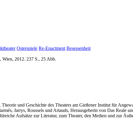
ktheater
Osterspiele
Re-Enactment
Besessenheit
, Wien, 2012. 237 S., 25 Abb.
 Theorie und Geschichte des Theaters am Gießener Institut für Angewand
larmés, Jarrys, Roussels und Artauds, Herausgeberin von Das Reale u
hlreiche Aufsätze zur Literatur, zum Theater, den Medien und zur Ästhe