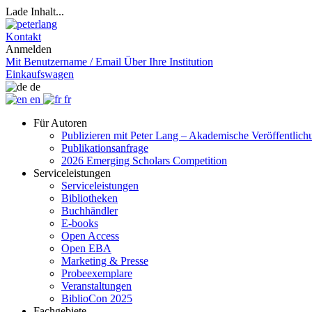
Lade Inhalt...
Kontakt
Anmelden
Mit Benutzername / Email
Über Ihre Institution
Einkaufswagen
de
en
fr
Für Autoren
Publizieren mit Peter Lang – Akademische Veröffentlic
Publikationsanfrage
2026 Emerging Scholars Competition
Serviceleistungen
Serviceleistungen
Bibliotheken
Buchhändler
E-books
Open Access
Open EBA
Marketing & Presse
Probeexemplare
Veranstaltungen
BiblioCon 2025
Fachgebiete