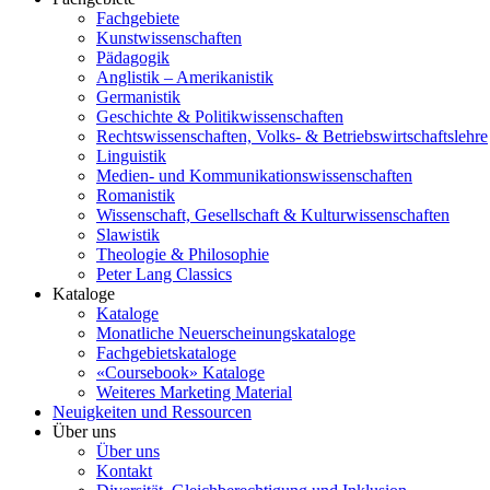
Fachgebiete
Kunstwissenschaften
Pädagogik
Anglistik – Amerikanistik
Germanistik
Geschichte & Politikwissenschaften
Rechtswissenschaften, Volks- & Betriebswirtschaftslehre
Linguistik
Medien- und Kommunikationswissenschaften
Romanistik
Wissenschaft, Gesellschaft & Kulturwissenschaften
Slawistik
Theologie & Philosophie
Peter Lang Classics
Kataloge
Kataloge
Monatliche Neuerscheinungskataloge
Fachgebietskataloge
«Coursebook» Kataloge
Weiteres Marketing Material
Neuigkeiten und Ressourcen
Über uns
Über uns
Kontakt