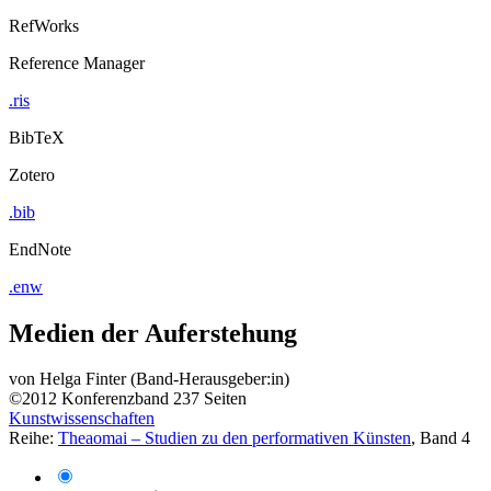
RefWorks
Reference Manager
.ris
BibTeX
Zotero
.bib
EndNote
.enw
Medien der Auferstehung
von
Helga Finter (Band-Herausgeber:in)
©2012
Konferenzband
237 Seiten
Kunstwissenschaften
Reihe:
Theaomai – Studien zu den performativen Künsten
, Band 4