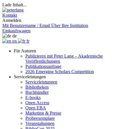
Lade Inhalt...
Kontakt
Anmelden
Mit Benutzername / Email
Über Ihre Institution
Einkaufswagen
de
en
fr
Für Autoren
Publizieren mit Peter Lang – Akademische
Veröffentlichungen
Publikationsanfrage
2026 Emerging Scholars Competition
Serviceleistungen
Serviceleistungen
Bibliotheken
Buchhändler
E-books
Open Access
Open EBA
Marketing & Presse
Probeexemplare
Veranstaltungen
BiblioCon 2025