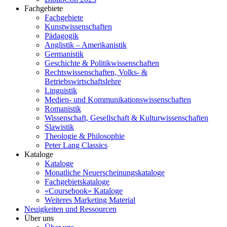
Fachgebiete
Fachgebiete
Kunstwissenschaften
Pädagogik
Anglistik – Amerikanistik
Germanistik
Geschichte & Politikwissenschaften
Rechtswissenschaften, Volks- &
Betriebswirtschaftslehre
Linguistik
Medien- und Kommunikationswissenschaften
Romanistik
Wissenschaft, Gesellschaft & Kulturwissenschaften
Slawistik
Theologie & Philosophie
Peter Lang Classics
Kataloge
Kataloge
Monatliche Neuerscheinungskataloge
Fachgebietskataloge
«Coursebook» Kataloge
Weiteres Marketing Material
Neuigkeiten und Ressourcen
Über uns