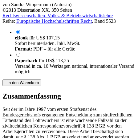
von
Sandra Wippermann (Autor:in)
©2013
Dissertation
XX, 350 Seiten
Rechtswissenschaften, Volks- & Betriebswirtschaftslehre
Reihe:
Europäische Hochschulschriften Recht
, Band 5523
eBook
für
US$ 107,15
Sofort herunterladen. Inkl. MwSt.
Format:
PDF – für alle Geräte
Paperback
für
US$ 113,25
Versand in ca. 10 Werktagen national, internationaler Versand
möglich
In den Warenkorb
Zusammenfassung
Seit der im Jahre 1997 vom ersten Strafsenat des
Bundesgerichtshofs ergangenen Entscheidung zum strafrechtlichen
Tatbestand des Lohnwuchers ist eine wachsende Fallzahl zu der
zivilrechtlichen Korrespondenzvorschrift § 138 BGB vor den
Arbeitsgerichten zu verzeichnen. Diese Arbeit beschäftigt sich
damit, wie § 138 Abs. 1 BGB ausgelegt und angewendet werden