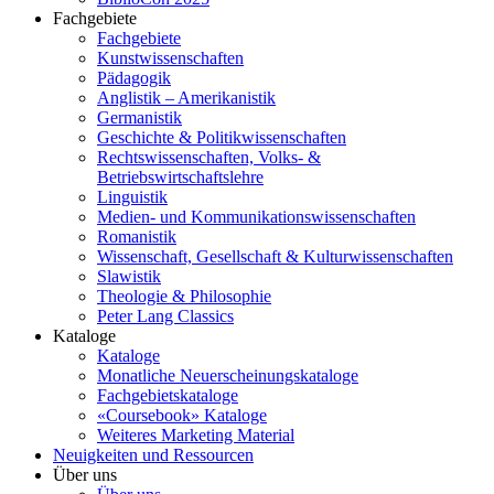
Fachgebiete
Fachgebiete
Kunstwissenschaften
Pädagogik
Anglistik – Amerikanistik
Germanistik
Geschichte & Politikwissenschaften
Rechtswissenschaften, Volks- &
Betriebswirtschaftslehre
Linguistik
Medien- und Kommunikationswissenschaften
Romanistik
Wissenschaft, Gesellschaft & Kulturwissenschaften
Slawistik
Theologie & Philosophie
Peter Lang Classics
Kataloge
Kataloge
Monatliche Neuerscheinungskataloge
Fachgebietskataloge
«Coursebook» Kataloge
Weiteres Marketing Material
Neuigkeiten und Ressourcen
Über uns