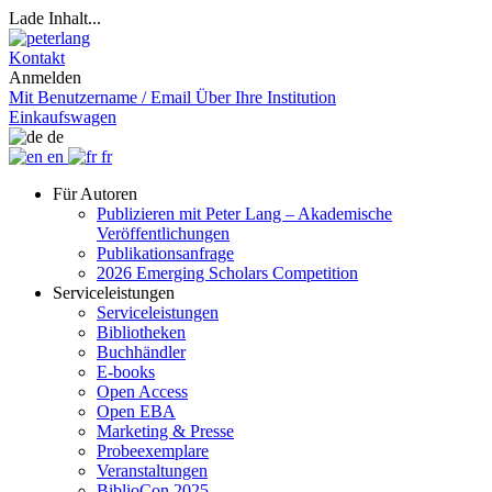
Lade Inhalt...
Kontakt
Anmelden
Mit Benutzername / Email
Über Ihre Institution
Einkaufswagen
de
en
fr
Für Autoren
Publizieren mit Peter Lang – Akademische
Veröffentlichungen
Publikationsanfrage
2026 Emerging Scholars Competition
Serviceleistungen
Serviceleistungen
Bibliotheken
Buchhändler
E-books
Open Access
Open EBA
Marketing & Presse
Probeexemplare
Veranstaltungen
BiblioCon 2025