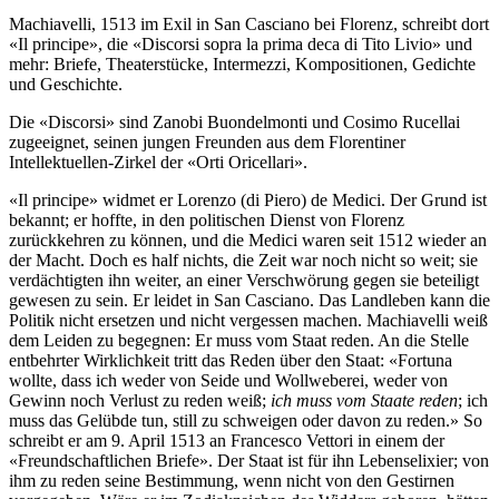
Machiavelli, 1513 im Exil in San Casciano bei Florenz, schreibt dort
«Il principe», die «Discorsi sopra la prima deca di Tito Livio» und
mehr: Briefe, Theaterstücke, Intermezzi, Kompositionen, Gedichte
und Geschichte.
Die «Discorsi» sind Zanobi Buondelmonti und Cosimo Rucellai
zugeeignet, seinen jungen Freunden aus dem Florentiner
Intellektuellen-Zirkel der «Orti Oricellari».
«Il principe» widmet er Lorenzo (di Piero) de Medici. Der Grund ist
bekannt; er hoffte, in den politischen Dienst von Florenz
zurückkehren zu können, und die Medici waren seit 1512 wieder an
der Macht. Doch es half nichts, die Zeit war noch nicht so weit; sie
verdächtigten ihn weiter, an einer Verschwörung gegen sie beteiligt
gewesen zu sein. Er leidet in San Casciano. Das Landleben kann die
Politik nicht ersetzen und nicht vergessen machen. Machiavelli weiß
dem Leiden zu begegnen: Er muss vom Staat reden. An die Stelle
entbehrter Wirklichkeit tritt das Reden über den Staat: «Fortuna
wollte, dass ich weder von Seide und Wollweberei, weder von
Gewinn noch Verlust zu reden weiß;
ich muss vom Staate reden
; ich
muss das Gelübde tun, still zu schweigen oder davon zu reden.» So
schreibt er am 9. April 1513 an Francesco Vettori in einem der
«Freundschaftlichen Briefe». Der Staat ist für ihn Lebenselixier; von
ihm zu reden seine Bestimmung, wenn nicht von den Gestirnen