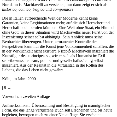
Nur dann ist Machiavelli zu verstehen, nur dann zeigt er sich als
historico, comico, tragico
und
componitore
.
Die in Italien aufbrechende Welt der Moderne kennt keine
Garantien, keine Legitimationen mehr, auf die sich Herrscher und
Herrschaft noch berufen könnten. Eine Welt ohne Staat, ein Himmel
ohne Gott, in dieser Situation wird Machiavellis neuer Fürst von der
Inszenierung seiner selbst abhängig. Sein Anblick muss seine
Beobachter überzeugen. Unter permanenter Kontrolle der
Perspektiven kann nur die Kunst jene Vollkommenheit schaffen, die
in der Wirklichkeit nicht existiert. Niccolò Machiavelli inszeniert die
Kunstfigur des «principe» so, wie er sich als Humanist im Exil
selbstbewusst, einsam, politik- und gesellschaftssüchtig selbst
inszeniert. Aus der Realität in die Virtualität, in die Rollen des
Lebens, die das Leben nicht gewährt.
Köln, im Jahre 2000
| 8 →
Vorwort zur zweiten Auflage
Aufmerksamkeit, Überraschung und Bestätigung in mannigfacher
Form, die das lange vergriffene Buch seit Erscheinen und bis heute
begleiten, bewogen mich zu einer Neuauflage. Sie erscheint