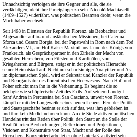
Unnachsichtig verfolgen sie ihre Gegner und alle, die sie
verdächtigen, nicht ihre Parteigänger zu sein. Niccolò Machiavelli
(1469–1527) widerfährt, was politischen Beamten droht, wenn die
Machthaber wechseln.
Seit 1498 in Diensten der Republik Florenz, als Beobachter und
Abgesandter auf in- und ausländischen Missionen, bei Caterina
Sforza und Cesare Borgia, bei der Papstwahl in Rom nach dem Tod
Alexanders VI., am Hof Kaiser Maximilians I. und des Königs von
Frankreich, als Gesprächspartner in den Zirkeln der Macht von
gesalbten Herrschern, von Fürsten und Kardinälen, von
Kriegsherren und Bürgern, steigt er in der politischen Hierarchie
seiner Heimatstadt auf. Nicht nur scharfsinniger Analytiker und As
im diplomatischen Spiel, wird er Sekretär und Kanzler der Republik
und Reorganisator des florentinischen Heerwesens. Nach Haft und
Folter schickt man ihn in die Verbannung. Es beginnt die so
beklagte wie schöpferische Zeit des Exils. Auf seinem Landgut
Sant’Andrea in Percussina bei San Casciano, unweit von Florenz,
kämpft er mit der Langeweile seines neuen Lebens. Fern der Politik
und Staatsgeschäfte besinnt er sich auf das, was ihm geblieben ist
und ihm kein Medici nehmen kann. An die Stelle aktiven politischen
Handelns tritt das Reden über Politik, den Staat; an die Stelle der
Realität treten Beobachtungen, Reflexionen und Projektionen,
Visionen und Konstrukte von Staat, Macht und der Rolle des
Herrschers. Konzentriert arbeitet er ohne Unterlaß, aktiviert sein