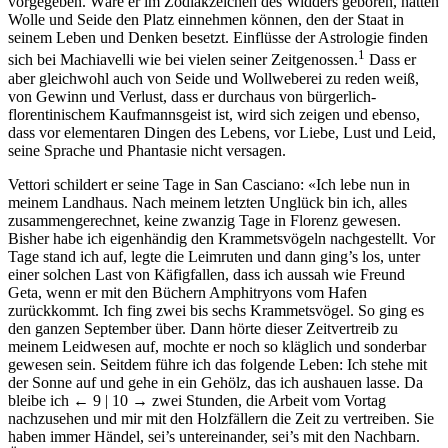
vorgegeben. Wäre er im Zodiakzeichen des Widders geboren, hätten
Wolle und Seide den Platz einnehmen können, den der Staat in
seinem Leben und Denken besetzt. Einflüsse der Astrologie finden
1
sich bei Machiavelli wie bei vielen seiner Zeitgenossen.
Dass er
aber gleichwohl auch von Seide und Wollweberei zu reden weiß,
von Gewinn und Verlust, dass er durchaus von bürgerlich-
florentinischem Kaufmannsgeist ist, wird sich zeigen und ebenso,
dass vor elementaren Dingen des Lebens, vor Liebe, Lust und Leid,
seine Sprache und Phantasie nicht versagen.
Vettori schildert er seine Tage in San Casciano: «Ich lebe nun in
meinem Landhaus. Nach meinem letzten Unglück bin ich, alles
zusammengerechnet, keine zwanzig Tage in Florenz gewesen.
Bisher habe ich eigenhändig den Krammetsvögeln nachgestellt. Vor
Tage stand ich auf, legte die Leimruten und dann ging’s los, unter
einer solchen Last von Käfigfallen, dass ich aussah wie Freund
Geta, wenn er mit den Büchern Amphitryons vom Hafen
zurückkommt. Ich fing zwei bis sechs Krammetsvögel. So ging es
den ganzen September über. Dann hörte dieser Zeitvertreib zu
meinem Leidwesen auf, mochte er noch so kläglich und sonderbar
gewesen sein. Seitdem führe ich das folgende Leben: Ich stehe mit
der Sonne auf und gehe in ein Gehölz, das ich aushauen lasse. Da
bleibe ich
← 9 | 10 →
zwei Stunden, die Arbeit vom Vortag
nachzusehen und mir mit den Holzfällern die Zeit zu vertreiben. Sie
haben immer Händel, sei’s untereinander, sei’s mit den Nachbarn.