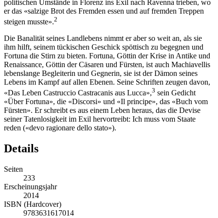
politischen Umstände in Florenz ins Exil nach Ravenna trieben, wo
er das «salzige Brot des Fremden essen und auf fremden Treppen
2
steigen musste».
Die Banalität seines Landlebens nimmt er aber so weit an, als sie
ihm hilft, seinem tückischen Geschick spöttisch zu begegnen und
Fortuna die Stirn zu bieten. Fortuna, Göttin der Krise in Antike und
Renaissance, Göttin der Cäsaren und Fürsten, ist auch Machiavellis
lebenslange Begleiterin und Gegnerin, sie ist der Dämon seines
Lebens im Kampf auf allen Ebenen. Seine Schriften zeugen davon,
3
«Das Leben Castruccio Castracanis aus Lucca»,
sein Gedicht
«Über Fortuna», die «Discorsi» und «Il principe», das «Buch vom
Fürsten». Er schreibt es aus einem Leben heraus, das die Devise
seiner Tatenlosigkeit im Exil hervortreibt: Ich muss vom Staate
reden («devo ragionare dello stato»).
Details
Seiten
233
Erscheinungsjahr
2014
ISBN (Hardcover)
9783631617014