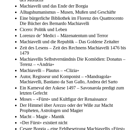
Machiavelli und das Ende der Borgia
Alltagshumanismus – Musen, Mußen und Geschäfte
Eine bürgerliche Bibliothek im Florenz des Quattrocento
Die Bücher des Bernardo Machiavelli
Cicero: Politik und Leben
Lorenzo de’ Medici – Mäzenatentum und Terror
Machiavelli und die Republik – Das Goldene Zeitalter
Zeit des Lesens – Zeit des Rechnens Machiavelli 1476 bis
1479
Machiavellis Selbstverständnis Die Komödien: Donatus –
Terenz – «Andria»
Machiavelli – Plautus – «Clizia»
Autor, Regisseur und Komponist – «Mandragola»
Machiavelli, Bastiano da San Gallo, Andrea del Sarto
Ein Karneval der Askese 1497 – Savonarola predigt zum
letzten Gefecht
Moses – «Fürst» und Kultfigur der Renaissance
Der Himmel über Arezzo oder der Wille zur Macht
Propheten, Astrologen und Magier
Macht – Magie - Mantik
«Der Fürst» existiert nicht
Cesare Borgia – eine Fehlbesetzung Machiavellis «Fürst»