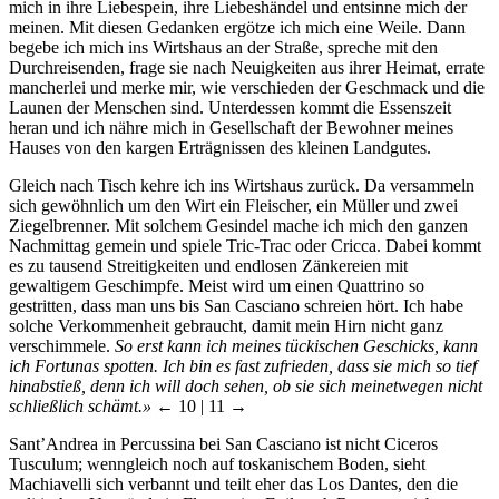
mich in ihre Liebespein, ihre Liebeshändel und entsinne mich der
meinen. Mit diesen Gedanken ergötze ich mich eine Weile. Dann
begebe ich mich ins Wirtshaus an der Straße, spreche mit den
Durchreisenden, frage sie nach Neuigkeiten aus ihrer Heimat, errate
mancherlei und merke mir, wie verschieden der Geschmack und die
Launen der Menschen sind. Unterdessen kommt die Essenszeit
heran und ich nähre mich in Gesellschaft der Bewohner meines
Hauses von den kargen Erträgnissen des kleinen Landgutes.
Gleich nach Tisch kehre ich ins Wirtshaus zurück. Da versammeln
sich gewöhnlich um den Wirt ein Fleischer, ein Müller und zwei
Ziegelbrenner. Mit solchem Gesindel mache ich mich den ganzen
Nachmittag gemein und spiele Tric-Trac oder Cricca. Dabei kommt
es zu tausend Streitigkeiten und endlosen Zänkereien mit
gewaltigem Geschimpfe. Meist wird um einen Quattrino so
gestritten, dass man uns bis San Casciano schreien hört. Ich habe
solche Verkommenheit gebraucht, damit mein Hirn nicht ganz
verschimmele.
So erst kann ich meines tückischen Geschicks, kann
ich Fortunas spotten. Ich bin es fast zufrieden, dass sie mich so tief
hinabstieß, denn ich will doch sehen, ob sie sich meinetwegen nicht
schließlich schämt.»
← 10 | 11 →
Sant’Andrea in Percussina bei San Casciano ist nicht Ciceros
Tusculum; wenngleich noch auf toskanischem Boden, sieht
Machiavelli sich verbannt und teilt eher das Los Dantes, den die