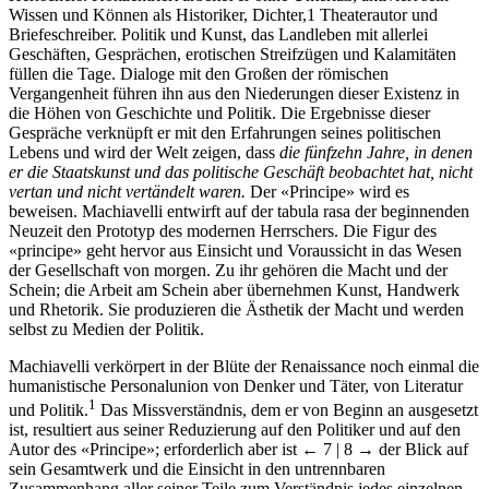
Wissen und Können als Historiker, Dichter,1 Theaterautor und
Briefeschreiber. Politik und Kunst, das Landleben mit allerlei
Geschäften, Gesprächen, erotischen Streifzügen und Kalamitäten
füllen die Tage. Dialoge mit den Großen der römischen
Vergangenheit führen ihn aus den Niederungen dieser Existenz in
die Höhen von Geschichte und Politik. Die Ergebnisse dieser
Gespräche verknüpft er mit den Erfahrungen seines politischen
Lebens und wird der Welt zeigen, dass
die fünfzehn Jahre, in denen
er die Staatskunst und das politische Geschäft beobachtet hat, nicht
vertan und nicht vertändelt waren.
Der «Principe» wird es
beweisen. Machiavelli entwirft auf der tabula rasa der beginnenden
Neuzeit den Prototyp des modernen Herrschers. Die Figur des
«principe» geht hervor aus Einsicht und Voraussicht in das Wesen
der Gesellschaft von morgen. Zu ihr gehören die Macht und der
Schein; die Arbeit am Schein aber übernehmen Kunst, Handwerk
und Rhetorik. Sie produzieren die Ästhetik der Macht und werden
selbst zu Medien der Politik.
Machiavelli verkörpert in der Blüte der Renaissance noch einmal die
humanistische Personalunion von Denker und Täter, von Literatur
1
und Politik.
Das Missverständnis, dem er von Beginn an ausgesetzt
ist, resultiert aus seiner Reduzierung auf den Politiker und auf den
Autor des «Principe»; erforderlich aber ist
← 7 | 8 →
der Blick auf
sein Gesamtwerk und die Einsicht in den untrennbaren
Zusammenhang aller seiner Teile zum Verständnis jedes einzelnen.