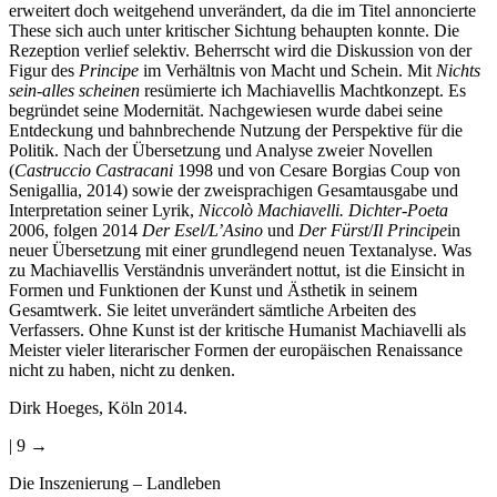
erweitert doch weitgehend unverändert, da die im Titel annoncierte
These sich auch unter kritischer Sichtung behaupten konnte. Die
Rezeption verlief selektiv. Beherrscht wird die Diskussion von der
Figur des
Principe
im Verhältnis von Macht und Schein. Mit
Nichts
sein-alles scheinen
resümierte ich Machiavellis Machtkonzept. Es
begründet seine Modernität. Nachgewiesen wurde dabei seine
Entdeckung und bahnbrechende Nutzung der Perspektive für die
Politik. Nach der Übersetzung und Analyse zweier Novellen
(
Castruccio Castracani
1998 und von Cesare Borgias Coup von
Senigallia, 2014) sowie der zweisprachigen Gesamtausgabe und
Interpretation seiner Lyrik,
Niccolò Machiavelli. Dichter-Poeta
2006, folgen 2014
Der Esel/L’Asino
und
Der Fürst
/
Il Principe
in
neuer Übersetzung mit einer grundlegend neuen Textanalyse. Was
zu Machiavellis Verständnis unverändert nottut, ist die Einsicht in
Formen und Funktionen der Kunst und Ästhetik in seinem
Gesamtwerk. Sie leitet unverändert sämtliche Arbeiten des
Verfassers. Ohne Kunst ist der kritische Humanist Machiavelli als
Meister vieler literarischer Formen der europäischen Renaissance
nicht zu haben, nicht zu denken.
Dirk Hoeges, Köln 2014.
| 9 →
Die Inszenierung – Landleben