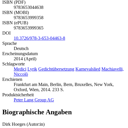
ISBN (PDF)
9783653044638
ISBN (MOBI)
9783653999358
ISBN (ePUB)
9783653999365
DOI
10.3726/978-3-653-04463-8
Sprache
Deutsch
Erscheinungsdatum
2014 (April)
Schlagworte
Medici
Lyrik
Gedichtübersetzung
Karnevalslied
Machiavelli,
Niccolò
Erschienen
Frankfurt am Main, Berlin, Bern, Bruxelles, New York,
Oxford, Wien, 2014. 233 S.
Produktsicherheit
Peter Lang Group AG
Biographische Angaben
Dirk Hoeges (Autor:in)