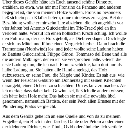
Über dieses Gehölz hätte ich Euch tausend schöne Dinge zu
erzählen, so etwa, was mir mit Fronsino da Panzano und anderen
begegnet ist, die von meinem Holze wollten. Fronsino besonders
ließ sich ein paar Klafter liefern, ohne mir etwas zu sagen. Bei der
Bezahlung wollte er mir zehn Lire abziehen, die ich angeblich vor
vier Jahren bei Antonio Guicciardini im Tric-Trac-Spiel an ihn
verloren hatte. Worauf ich einen höllischen Krach schlug. Ich wollte
den Fuhrmann, der das Holz geholt, als Dieb verklagen. Doch legte
er sich ins Mittel und führte einen Vergleich herbei. Dann brach die
Tramontana (Nordwind) los, und jeder wollte seine Ladung haben,
so Battista Guicciardini, Filippo Ginori, Tommaso del Bene und alle
die andern Mitbürger, denen ich sie versprochen hatte. Gleich die
erste Ladung nun, die ich nach Florenz schickte, kam dort nur als
halbe Ladung an. Sie hatten alle Hand angelegt, das Holz
aufzusetzen, er, seine Frau, die Mägde und Kinder. Es sah aus, wie
wenn der Fleischer Gaburro am Donnerstag mit seinen Knechten
darangeht, einen Ochsen zu schlachten. Um es kurz zu machen: Als
ich merkte, dass dabei kein Gewinn sei, ließ ich die andern wissen,
ich hätte kein Holz mehr. Das haben sie mir alle gewaltig übel
genommen, namentlich Battista, der sein Pech allen Ernstes mit der
Plünderung Pratos vergleicht.
Aus dem Gehölz gehe ich an eine Quelle und von da zu meinem
Vogelherd, ein Buch in der Tasche, Dante oder Petrarca oder einen
der kleineren Dichter, wie Tibull, Ovid oder ähnliche. Ich vertiefe