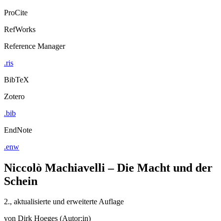
ProCite
RefWorks
Reference Manager
.ris
BibTeX
Zotero
.bib
EndNote
.enw
Niccolò Machiavelli – Die Macht und der
Schein
2., aktualisierte und erweiterte Auflage
von
Dirk Hoeges (Autor:in)