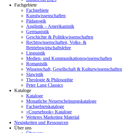
Fachgebiete
Fachgebiete
Kunstwissenschaften
Pädagogik
Anglistik – Amerikanistik
Germanistik
Geschichte & Politikwissenschaften
Rechtswissenschaften, Volks- &
Betriebswirtschaftslehre
Linguistik
Medien- und Kommunikationswissenschaften
Romanistik
Wissenschaft, Gesellschaft & Kulturwissenschaften
Slawistik
Theologie & Philosophie
Peter Lang Classics
Kataloge
Kataloge
Monatliche Neuerscheinungskataloge
Fachgebietskataloge
«Coursebook» Kataloge
Weiteres Marketing Material
Neuigkeiten und Ressourcen
Über uns