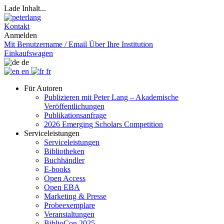
Lade Inhalt...
Kontakt
Anmelden
Mit Benutzername / Email
Über Ihre Institution
Einkaufswagen
de
en
fr
Für Autoren
Publizieren mit Peter Lang – Akademische
Veröffentlichungen
Publikationsanfrage
2026 Emerging Scholars Competition
Serviceleistungen
Serviceleistungen
Bibliotheken
Buchhändler
E-books
Open Access
Open EBA
Marketing & Presse
Probeexemplare
Veranstaltungen
BiblioCon 2025