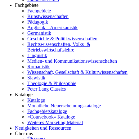
Fachgebiete
Fachgebiete
Kunstwissenschaften
Pädagogik
Anglistik – Amerikanistik
Germanistik
Geschichte & Politikwissenschaften
Rechtswissenschaften, Volks- &
Betriebswirtschaftslehre
Linguistik
Medien- und Kommunikationswissenschaften
Romanistik
Wissenschaft, Gesellschaft & Kulturwissenschaften
Slawistik
Theologie & Philosophie
Peter Lang Classics
Kataloge
Kataloge
Monatliche Neuerscheinungskataloge
Fachgebietskataloge
«Coursebook» Kataloge
Weiteres Marketing Material
Neuigkeiten und Ressourcen
Über uns