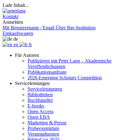
Lade Inhalt...
Kontakt
Anmelden
Mit Benutzername / Email
Über Ihre Institution
Einkaufswagen
de
en
fr
Für Autoren
Publizieren mit Peter Lang – Akademische
Veröffentlichungen
Publikationsanfrage
2026 Emerging Scholars Competition
Serviceleistungen
Serviceleistungen
Bibliotheken
Buchhändler
E-books
Open Access
Open EBA
Marketing & Presse
Probeexemplare
Veranstaltungen
BiblioCon 2025