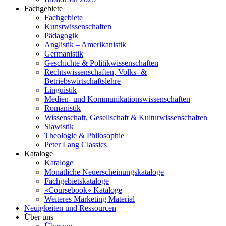
Fachgebiete
Fachgebiete
Kunstwissenschaften
Pädagogik
Anglistik – Amerikanistik
Germanistik
Geschichte & Politikwissenschaften
Rechtswissenschaften, Volks- &
Betriebswirtschaftslehre
Linguistik
Medien- und Kommunikationswissenschaften
Romanistik
Wissenschaft, Gesellschaft & Kulturwissenschaften
Slawistik
Theologie & Philosophie
Peter Lang Classics
Kataloge
Kataloge
Monatliche Neuerscheinungskataloge
Fachgebietskataloge
«Coursebook» Kataloge
Weiteres Marketing Material
Neuigkeiten und Ressourcen
Über uns