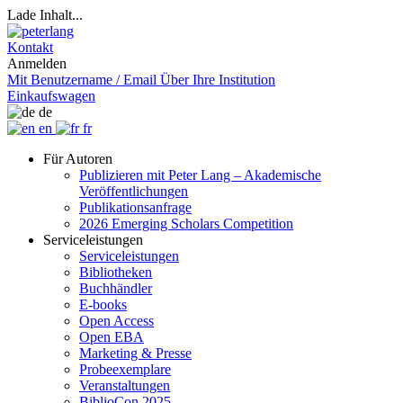
Lade Inhalt...
Kontakt
Anmelden
Mit Benutzername / Email
Über Ihre Institution
Einkaufswagen
de
en
fr
Für Autoren
Publizieren mit Peter Lang – Akademische
Veröffentlichungen
Publikationsanfrage
2026 Emerging Scholars Competition
Serviceleistungen
Serviceleistungen
Bibliotheken
Buchhändler
E-books
Open Access
Open EBA
Marketing & Presse
Probeexemplare
Veranstaltungen
BiblioCon 2025