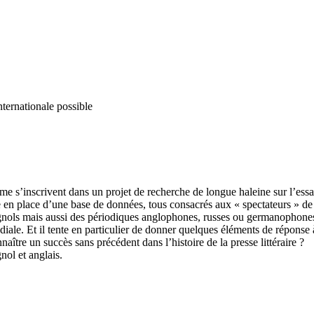
nternationale possible
lume s’inscrivent dans un projet de recherche de longue haleine sur l’ess
e en place d’une base de données, tous consacrés aux « spectateurs » de 
agnols mais aussi des périodiques anglophones, russes ou germanophones.
le. Et il tente en particulier de donner quelques éléments de réponse à 
aître un succès sans précédent dans l’histoire de la presse littéraire ?
nol et anglais.