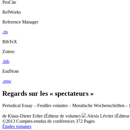
ProCite
RefWorks
Reference Manager
.ris
BibTeX
Zotero
.bib
EndNote
.enw
Regards sur les « spectateurs »
Periodical Essay – Feuilles volantes – Moralische Wochenschriften – F
de
Klaus-Dieter Ertler (Éditeur de volume)
Alexis Lévrier (Éditeu
©2013
Comptes-rendus de conférences
372 Pages
Études romanes