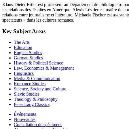
Klaus-Dieter Ertler est professeur au Département de philologie roman
les relations des Jésuites en Amérique. Alexis Lévrier est maître de con
relations entre journalisme et littérature. Michaela Fischer est assista
spectateurs » dans les cultures romanes.
Key Subject Areas
The Arts
Education
English Studies
German Studies
History & Political Science
Law, Economics & Management
Linguistics
Media & Communication
Romance Studies
Science, Society and Culture
Slavic Studies
Theology & Philosophy
Peter Lang Classics
Événements
Nouveautés
Consultation de spécimens