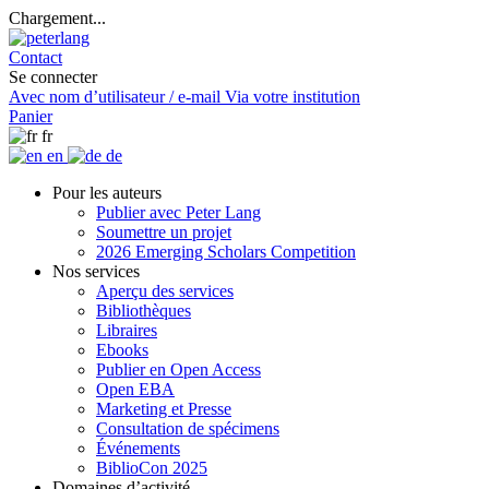
Chargement...
Contact
Se connecter
Avec nom d’utilisateur / e-mail
Via votre institution
Panier
fr
en
de
Pour les auteurs
Publier avec Peter Lang
Soumettre un projet
2026 Emerging Scholars Competition
Nos services
Aperçu des services
Bibliothèques
Libraires
Ebooks
Publier en Open Access
Open EBA
Marketing et Presse
Consultation de spécimens
Événements
BiblioCon 2025
Domaines d’activité