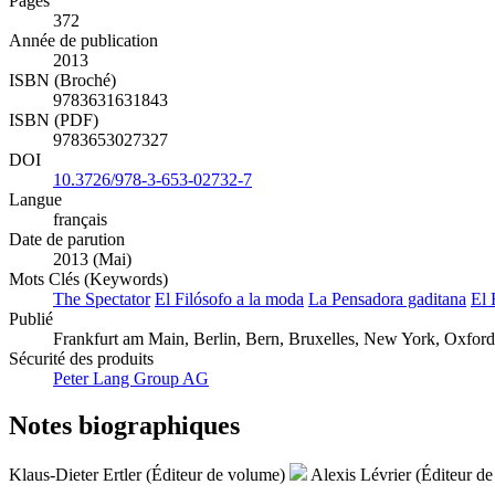
Pages
372
Année de publication
2013
ISBN (Broché)
9783631631843
ISBN (PDF)
9783653027327
DOI
10.3726/978-3-653-02732-7
Langue
français
Date de parution
2013 (Mai)
Mots Clés (Keywords)
The Spectator
El Filósofo a la moda
La Pensadora gaditana
El 
Publié
Frankfurt am Main, Berlin, Bern, Bruxelles, New York, Oxford
Sécurité des produits
Peter Lang Group AG
Notes biographiques
Klaus-Dieter Ertler (Éditeur de volume)
Alexis Lévrier (Éditeur d