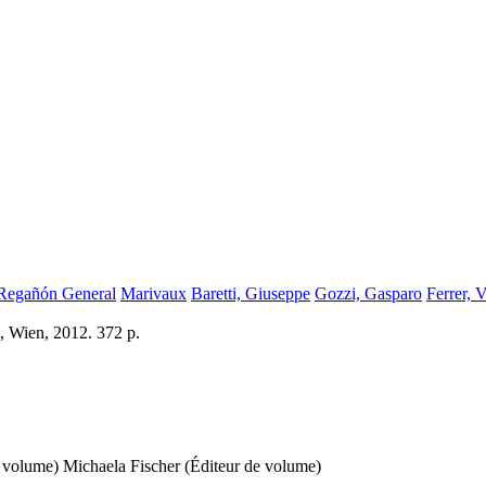
Regañón General
Marivaux
Baretti, Giuseppe
Gozzi, Gasparo
Ferrer, 
, Wien, 2012. 372 p.
e volume)
Michaela Fischer (Éditeur de volume)