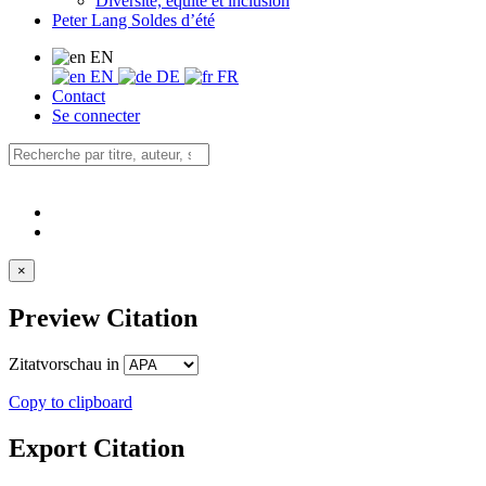
Diversité, équité et inclusion
Peter Lang Soldes d’été
EN
EN
DE
FR
Contact
Se connecter
×
Preview Citation
Zitatvorschau in
Copy to clipboard
Export Citation