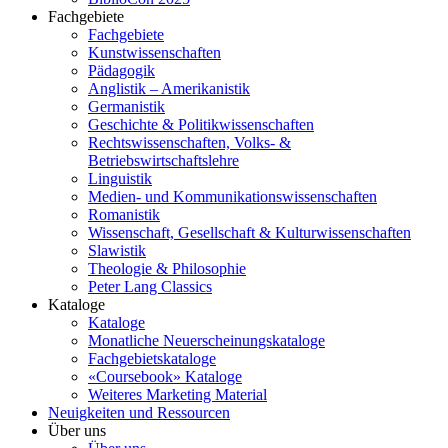
Fachgebiete
Fachgebiete
Kunstwissenschaften
Pädagogik
Anglistik – Amerikanistik
Germanistik
Geschichte & Politikwissenschaften
Rechtswissenschaften, Volks- &
Betriebswirtschaftslehre
Linguistik
Medien- und Kommunikationswissenschaften
Romanistik
Wissenschaft, Gesellschaft & Kulturwissenschaften
Slawistik
Theologie & Philosophie
Peter Lang Classics
Kataloge
Kataloge
Monatliche Neuerscheinungskataloge
Fachgebietskataloge
«Coursebook» Kataloge
Weiteres Marketing Material
Neuigkeiten und Ressourcen
Über uns