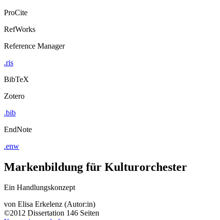
ProCite
RefWorks
Reference Manager
.ris
BibTeX
Zotero
.bib
EndNote
.enw
Markenbildung für Kulturorchester
Ein Handlungskonzept
von
Elisa Erkelenz (Autor:in)
©2012
Dissertation
146 Seiten