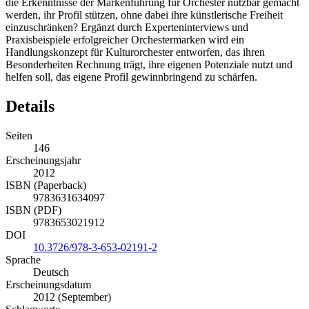
die Erkenntnisse der Markenführung für Orchester nutzbar gemacht
werden, ihr Profil stützen, ohne dabei ihre künstlerische Freiheit
einzuschränken? Ergänzt durch Experteninterviews und
Praxisbeispiele erfolgreicher Orchestermarken wird ein
Handlungskonzept für Kulturorchester entworfen, das ihren
Besonderheiten Rechnung trägt, ihre eigenen Potenziale nutzt und
helfen soll, das eigene Profil gewinnbringend zu schärfen.
Details
Seiten
146
Erscheinungsjahr
2012
ISBN (Paperback)
9783631634097
ISBN (PDF)
9783653021912
DOI
10.3726/978-3-653-02191-2
Sprache
Deutsch
Erscheinungsdatum
2012 (September)