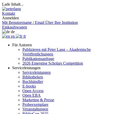
Lade Inhalt...
Kontakt
Anmelden
Mit Benutzername / Email
Über Ihre Institution
Einkaufswagen
de
en
fr
Für Autoren
Publizieren mit Peter Lang – Akademische
Veröffentlichungen
Publikationsanfrage
2026 Emerging Scholars Competition
Serviceleistungen
Serviceleistungen
Bibliotheken
Buchhändler
E-books
Open Access
Open EBA
Marketing & Presse
Probeexemplare
Veranstaltungen
BiblioCon 2025