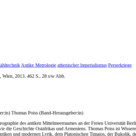
ähltechnik
Antike Metrologie
athenischer Imperialismus
Perserkriege
, Wien, 2013. 462 S., 28 s/w Abb.
r:in)
Thomas Poiss (Band-Herausgeber:in)
 Geographie des antiken Mittelmeerraumes an der Freien Universität Ber
ie die Geschichte Ostafrikas und Armeniens. Thomas Poiss ist Wissensch
antiken und modernen Lyrik, dem Platonischen Timaios, der Bukolik, de