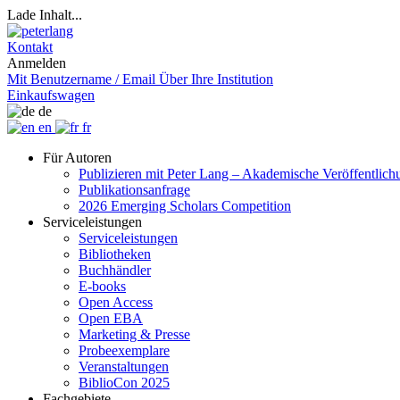
Lade Inhalt...
Kontakt
Anmelden
Mit Benutzername / Email
Über Ihre Institution
Einkaufswagen
de
en
fr
Für Autoren
Publizieren mit Peter Lang – Akademische Veröffentlic
Publikationsanfrage
2026 Emerging Scholars Competition
Serviceleistungen
Serviceleistungen
Bibliotheken
Buchhändler
E-books
Open Access
Open EBA
Marketing & Presse
Probeexemplare
Veranstaltungen
BiblioCon 2025
Fachgebiete