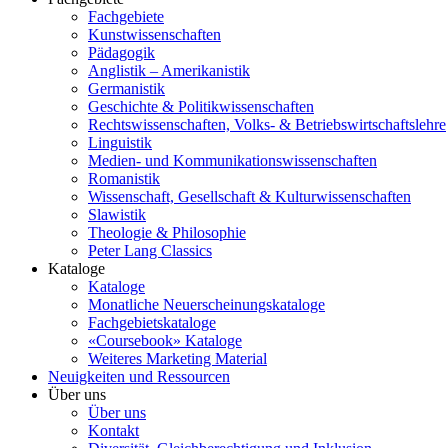
Fachgebiete
Kunstwissenschaften
Pädagogik
Anglistik – Amerikanistik
Germanistik
Geschichte & Politikwissenschaften
Rechtswissenschaften, Volks- & Betriebswirtschaftslehre
Linguistik
Medien- und Kommunikationswissenschaften
Romanistik
Wissenschaft, Gesellschaft & Kulturwissenschaften
Slawistik
Theologie & Philosophie
Peter Lang Classics
Kataloge
Kataloge
Monatliche Neuerscheinungskataloge
Fachgebietskataloge
«Coursebook» Kataloge
Weiteres Marketing Material
Neuigkeiten und Ressourcen
Über uns
Über uns
Kontakt