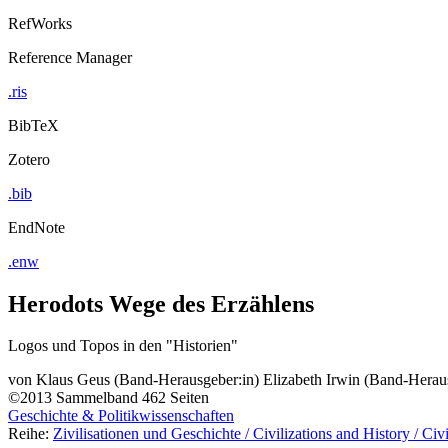
RefWorks
Reference Manager
.ris
BibTeX
Zotero
.bib
EndNote
.enw
Herodots Wege des Erzählens
Logos und Topos in den "Historien"
von
Klaus Geus (Band-Herausgeber:in)
Elizabeth Irwin (Band-Herau
©2013
Sammelband
462 Seiten
Geschichte & Politikwissenschaften
Reihe:
Zivilisationen und Geschichte / Civilizations and History / Civil