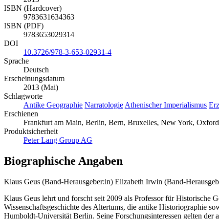
ISBN (Hardcover)
9783631634363
ISBN (PDF)
9783653029314
DOI
10.3726/978-3-653-02931-4
Sprache
Deutsch
Erscheinungsdatum
2013 (Mai)
Schlagworte
Antike Geographie
Narratologie
Athenischer Imperialismus
Erz
Erschienen
Frankfurt am Main, Berlin, Bern, Bruxelles, New York, Oxford
Produktsicherheit
Peter Lang Group AG
Biographische Angaben
Klaus Geus (Band-Herausgeber:in)
Elizabeth Irwin (Band-Herausgebe
Klaus Geus lehrt und forscht seit 2009 als Professor für Historische
Wissenschaftsgeschichte des Altertums, die antike Historiographie sow
Humboldt-Universität Berlin. Seine Forschungsinteressen gelten der 