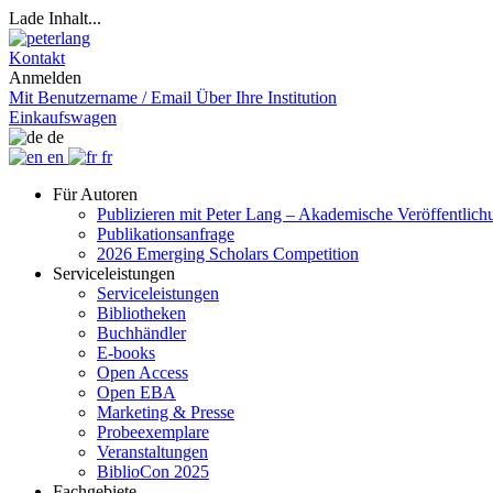
Lade Inhalt...
Kontakt
Anmelden
Mit Benutzername / Email
Über Ihre Institution
Einkaufswagen
de
en
fr
Für Autoren
Publizieren mit Peter Lang – Akademische Veröffentlic
Publikationsanfrage
2026 Emerging Scholars Competition
Serviceleistungen
Serviceleistungen
Bibliotheken
Buchhändler
E-books
Open Access
Open EBA
Marketing & Presse
Probeexemplare
Veranstaltungen
BiblioCon 2025
Fachgebiete