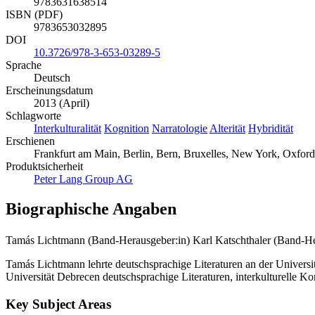
9783631638514
ISBN (PDF)
9783653032895
DOI
10.3726/978-3-653-03289-5
Sprache
Deutsch
Erscheinungsdatum
2013 (April)
Schlagworte
Interkulturalität
Kognition
Narratologie
Alterität
Hybridität
Erschienen
Frankfurt am Main, Berlin, Bern, Bruxelles, New York, Oxford
Produktsicherheit
Peter Lang Group AG
Biographische Angaben
Tamás Lichtmann (Band-Herausgeber:in)
Karl Katschthaler (Band-H
Tamás Lichtmann lehrte deutschsprachige Literaturen an der Universit
Universität Debrecen deutschsprachige Literaturen, interkulturelle 
Key Subject Areas