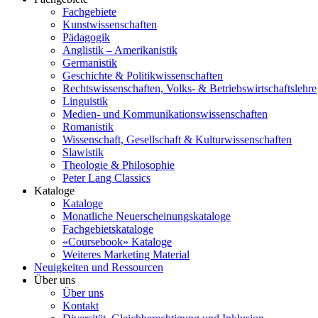
Fachgebiete
Kunstwissenschaften
Pädagogik
Anglistik – Amerikanistik
Germanistik
Geschichte & Politikwissenschaften
Rechtswissenschaften, Volks- & Betriebswirtschaftslehre
Linguistik
Medien- und Kommunikationswissenschaften
Romanistik
Wissenschaft, Gesellschaft & Kulturwissenschaften
Slawistik
Theologie & Philosophie
Peter Lang Classics
Kataloge
Kataloge
Monatliche Neuerscheinungskataloge
Fachgebietskataloge
«Coursebook» Kataloge
Weiteres Marketing Material
Neuigkeiten und Ressourcen
Über uns
Über uns
Kontakt