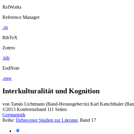
RefWorks
Reference Manager
.ris
BibTeX
Zotero
.bib
EndNote
.enw
Interkulturalität und Kognition
von
Tamás Lichtmann (Band-Herausgeber:in)
Karl Katschthaler (Ba
©2013
Konferenzband
111 Seiten
Germanistik
Reihe:
Debrecener Studien zur Literatur
, Band 17