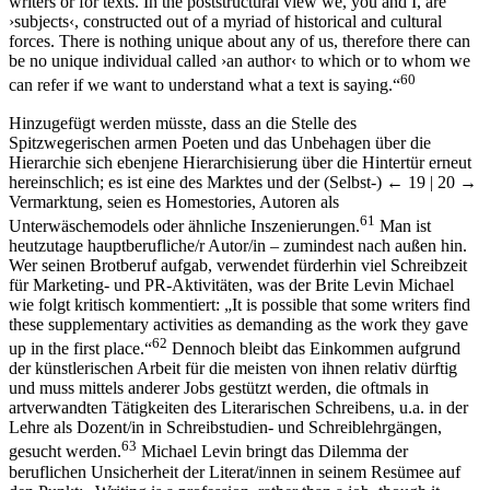
writers or for texts. In the poststructural view we, you and I, are
›subjects‹, constructed out of a myriad of historical and cultural
forces. There is nothing unique about any of us, therefore there can
be no unique individual called ›an author‹ to which or to whom we
60
can refer if we want to understand what a text is saying.“
Hinzugefügt werden müsste, dass an die Stelle des
Spitzwegerischen armen Poeten und das Unbehagen über die
Hierarchie sich ebenjene Hierarchisierung über die Hintertür erneut
hereinschlich; es ist eine des Marktes und der (Selbst-)
← 19 | 20 →
Vermarktung, seien es Homestories, Autoren als
61
Unterwäschemodels oder ähnliche Inszenierungen.
Man ist
heutzutage hauptberufliche/r Autor/in – zumindest nach außen hin.
Wer seinen Brotberuf aufgab, verwendet fürderhin viel Schreibzeit
für Marketing- und PR-Aktivitäten, was der Brite Levin Michael
wie folgt kritisch kommentiert: „It is possible that some writers find
these supplementary activities as demanding as the work they gave
62
up in the first place.“
Dennoch bleibt das Einkommen aufgrund
der künstlerischen Arbeit für die meisten von ihnen relativ dürftig
und muss mittels anderer Jobs gestützt werden, die oftmals in
artverwandten Tätigkeiten des Literarischen Schreibens, u.a. in der
Lehre als Dozent/in in Schreibstudien- und Schreiblehrgängen,
63
gesucht werden.
Michael Levin bringt das Dilemma der
beruflichen Unsicherheit der Literat/innen in seinem Resümee auf