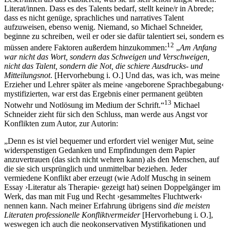
Literat/innen. Dass es des Talents bedarf, stellt keine/r in Abrede;
dass es nicht genüge, sprachliches und narratives Talent
aufzuweisen, ebenso wenig. Niemand, so Michael Schneider,
beginne zu schreiben, weil er oder sie dafür talentiert sei, sondern es
12
müssen andere Faktoren außerdem hinzukommen:
„
Am Anfang
war nicht das Wort, sondern das Schweigen und Verschweigen,
nicht das Talent, sondern die Not, die schiere Ausdrucks- und
Mitteilungsnot
. [Hervorhebung i. O.] Und das, was ich, was meine
Erzieher und Lehrer später als meine ›angeborene Sprachbegabung‹
mystifizierten, war erst das Ergebnis einer permanent geübten
13
Notwehr und Notlösung im Medium der Schrift.“
Michael
Schneider zieht für sich den Schluss, man werde aus Angst vor
Konflikten zum Autor, zur Autorin:
„Denn es ist viel bequemer und erfordert viel weniger Mut, seine
widerspenstigen Gedanken und Empfindungen dem Papier
anzuvertrauen (das sich nicht wehren kann) als den Menschen, auf
die sie sich ursprünglich und unmittelbar beziehen. Jeder
vermiedene Konflikt aber erzeugt (wie Adolf Muschg in seinem
Essay ›Literatur als Therapie‹ gezeigt hat) seinen Doppelgänger im
Werk, das man mit Fug und Recht ›gesammeltes Fluchtwerk‹
nennen kann. Nach meiner Erfahrung übrigens sind
die meisten
Literaten professionelle Konfliktvermeider
[Hervorhebung i. O.],
weswegen ich auch die neokonservativen Mystifikationen und