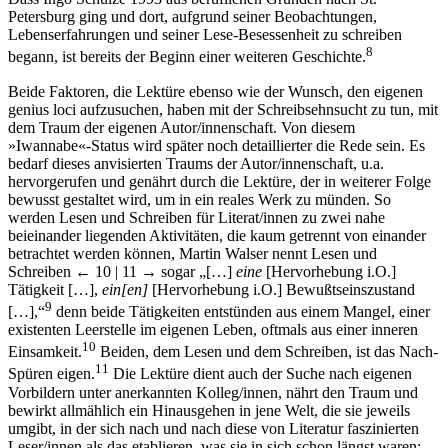
Petersburg ging und dort, aufgrund seiner Beobachtungen,
Lebenserfahrungen und seiner Lese-Besessenheit zu schreiben
8
begann, ist bereits der Beginn einer weiteren Geschichte.
Beide Faktoren, die Lektüre ebenso wie der Wunsch, den eigenen
genius loci aufzusuchen, haben mit der Schreibsehnsucht zu tun, mit
dem Traum der eigenen Autor/innenschaft. Von diesem
»Iwannabe«-Status wird später noch detaillierter die Rede sein. Es
bedarf dieses anvisierten Traums der Autor/innenschaft, u.a.
hervorgerufen und genährt durch die Lektüre, der in weiterer Folge
bewusst gestaltet wird, um in ein reales Werk zu münden. So
werden Lesen und Schreiben für Literat/innen zu zwei nahe
beieinander liegenden Aktivitäten, die kaum getrennt von einander
betrachtet werden können, Martin Walser nennt Lesen und
Schreiben
← 10 | 11 →
sogar „[…]
eine
[Hervorhebung i.O.]
Tätigkeit […],
ein[en]
[Hervorhebung i.O.] Bewußtseinszustand
9
[…],“
denn beide Tätigkeiten entstünden aus einem Mangel, einer
existenten Leerstelle im eigenen Leben, oftmals aus einer inneren
10
Einsamkeit.
Beiden, dem Lesen und dem Schreiben, ist das Nach-
11
Spüren eigen.
Die Lektüre dient auch der Suche nach eigenen
Vorbildern unter anerkannten Kolleg/innen, nährt den Traum und
bewirkt allmählich ein Hinausgehen in jene Welt, die sie jeweils
umgibt, in der sich nach und nach diese von Literatur faszinierten
Leser/innen als das etablieren, was sie in sich schon längst waren: