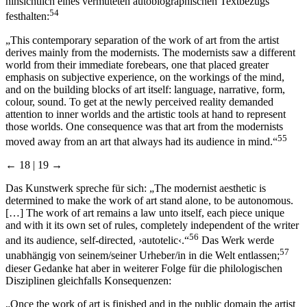
hinsichtlich eines vermuteten autobiographischen Textbezugs
54
festhalten:
„This contemporary separation of the work of art from the artist
derives mainly from the modernists. The modernists saw a different
world from their immediate forebears, one that placed greater
emphasis on subjective experience, on the workings of the mind,
and on the building blocks of art itself: language, narrative, form,
colour, sound. To get at the newly perceived reality demanded
attention to inner worlds and the artistic tools at hand to represent
those worlds. One consequence was that art from the modernists
55
moved away from an art that always had its audience in mind.“
← 18 | 19 →
Das Kunstwerk spreche für sich: „The modernist aesthetic is
determined to make the work of art stand alone, to be autonomous.
[…] The work of art remains a law unto itself, each piece unique
and with it its own set of rules, completely independent of the writer
56
and its audience, self-directed, ›autotelic‹.“
Das Werk werde
57
unabhängig von seinem/seiner Urheber/in in die Welt entlassen;
dieser Gedanke hat aber in weiterer Folge für die philologischen
Disziplinen gleichfalls Konsequenzen:
„Once the work of art is finished and in the public domain the artist