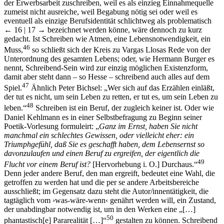
der Erwerbsarbeit zuschreiben, weil es als einzieg Einnahmequelle
zumeist nicht ausreiche, weil Begabung nötig sei oder weil es
eventuell als einzige Berufsidentität schlichtweg als problematisch
← 16 | 17 →
bezeichnet werden könne, wäre dennoch zu kurz
gedacht. Ist Schreiben wie Atmen, eine Lebensnotwendigkeit, ein
46
Muss,
so schließt sich der Kreis zu Vargas Llosas Rede von der
Unterordnung des gesamten Lebens; oder, wie Hermann Burger es
nennt, Schreibend-Sein wird zur einzig möglichen Existenzform,
damit aber steht dann – so Hesse – schreibend auch alles auf dem
47
Spiel.
Ähnlich Peter Bichsel: „Wer sich auf das Erzählen einläßt,
der tut es nicht, um sein Leben zu retten, er tut es, um sein Leben zu
48
leben.“
Schreiben ist ein Beruf, der zugleich keiner ist. Oder wie
Daniel Kehlmann es in einer Selbstbefragung zu Beginn seiner
Poetik-Vorlesung formuleirt: „
Ganz im Ernst, haben Sie nicht
manchmal ein schlechtes Gewissen, oder vielleicht eher: ein
Triumphgefühl, daß Sie es geschafft haben, dem Lebensernst so
davonzulaufen und einen Beruf zu ergreifen, der eigentlich die
49
Flucht vor einem Beruf ist?
[Hervorhebung i. O.] Durchaus.“
Denn jeder andere Beruf, den man ergreift, bedeutet eine Wahl, die
getroffen zu werden hat und die per se andere Arbeitsbereiche
ausschließt; im Gegensatz dazu steht die Autor/innentätigkeit, die
tagtäglich vom ›was-wäre-wenn‹ genährt werden will, ein Zustand,
der unabdingbar notwendig ist, um in den Werken eine „[…]
50
phantastisch[e] Pararealität […]“
gestalten zu können. Schreibend