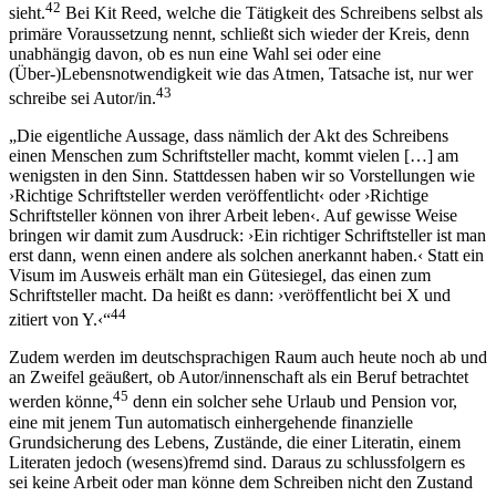
42
sieht.
Bei Kit Reed, welche die Tätigkeit des Schreibens selbst als
primäre Voraussetzung nennt, schließt sich wieder der Kreis, denn
unabhängig davon, ob es nun eine Wahl sei oder eine
(Über-)Lebensnotwendigkeit wie das Atmen, Tatsache ist, nur wer
43
schreibe sei Autor/in.
„Die eigentliche Aussage, dass nämlich der Akt des Schreibens
einen Menschen zum Schriftsteller macht, kommt vielen […] am
wenigsten in den Sinn. Stattdessen haben wir so Vorstellungen wie
›Richtige Schriftsteller werden veröffentlicht‹ oder ›Richtige
Schriftsteller können von ihrer Arbeit leben‹. Auf gewisse Weise
bringen wir damit zum Ausdruck: ›Ein richtiger Schriftsteller ist man
erst dann, wenn einen andere als solchen anerkannt haben.‹ Statt ein
Visum im Ausweis erhält man ein Gütesiegel, das einen zum
Schriftsteller macht. Da heißt es dann: ›veröffentlicht bei X und
44
zitiert von Y.‹“
Zudem werden im deutschsprachigen Raum auch heute noch ab und
an Zweifel geäußert, ob Autor/innenschaft als ein Beruf betrachtet
45
werden könne,
denn ein solcher sehe Urlaub und Pension vor,
eine mit jenem Tun automatisch einhergehende finanzielle
Grundsicherung des Lebens, Zustände, die einer Literatin, einem
Literaten jedoch (wesens)fremd sind. Daraus zu schlussfolgern es
sei keine Arbeit oder man könne dem Schreiben nicht den Zustand