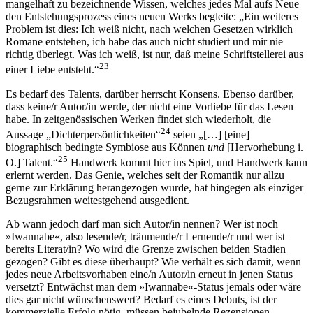
mangelhaft zu bezeichnende Wissen, welches jedes Mal aufs Neue
den Entstehungsprozess eines neuen Werks begleite: „Ein weiteres
Problem ist dies: Ich weiß nicht, nach welchen Gesetzen wirklich
Romane entstehen, ich habe das auch nicht studiert und mir nie
richtig überlegt. Was ich weiß, ist nur, daß meine Schriftstellerei aus
23
einer Liebe entsteht.“
Es bedarf des Talents, darüber herrscht Konsens. Ebenso darüber,
dass keine/r Autor/in werde, der nicht eine Vorliebe für das Lesen
habe. In zeitgenössischen Werken findet sich wiederholt, die
24
Aussage „Dichterpersönlichkeiten“
seien „[…] [eine]
biographisch bedingte Symbiose aus Können
und
[Hervorhebung i.
25
O.] Talent.“
Handwerk kommt hier ins Spiel, und Handwerk kann
erlernt werden. Das Genie, welches seit der Romantik nur allzu
gerne zur Erklärung herangezogen wurde, hat hingegen als einziger
Bezugsrahmen weitestgehend ausgedient.
Ab wann jedoch darf man sich Autor/in nennen? Wer ist noch
»Iwannabe«, also lesende/r, träumende/r Lernende/r und wer ist
bereits Literat/in? Wo wird die Grenze zwischen beiden Stadien
gezogen? Gibt es diese überhaupt? Wie verhält es sich damit, wenn
jedes neue Arbeitsvorhaben eine/n Autor/in erneut in jenen Status
versetzt? Entwächst man dem »Iwannabe«-Status jemals oder wäre
dies gar nicht wünschenswert? Bedarf es eines Debuts, ist der
kommerzielle Erfolg nötig, müssen bejubelnde Rezensionen