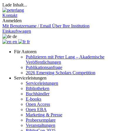
Lade Inhalt...
Kontakt
Anmelden
Mit Benutzername / Email
Über Ihre Institution
Einkaufswagen
de
en
fr
Für Autoren
Publizieren mit Peter Lang – Akademische
Veröffentlichungen
Publikationsanfrage
2026 Emerging Scholars Competition
Serviceleistungen
Serviceleistungen
Bibliotheken
Buchhändler
E-books
Open Access
Open EBA
Marketing & Presse
Probeexemplare
Veranstaltungen
BiblioCon 2025