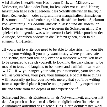
wird die/der Literat/in zum Koch, zum Dieb, zur Mätresse, zur
Vorleserin, zu Mann oder Frau, im Jetzt oder vor tausend Jahren;
hinzufügen ließe sich außerdem, dass Schriftsteller/innen häufig in
ihren Recherchen – oder aufgrund ihrer mangelhaften finanziellen
Ressourcen – Jobs nebenher ergreifen, die sich im breiten Spektrum
von ›vernünftig‹ bis ›obskur‹ ansiedeln lassen und die zudem ihr
Lebenswissen vermehren, was wiederum ihr Schreiben nährt. Das
spielerisch klingende ›was-wäre-wenn‹ ist kein Widerspruch zu der
Aussage, Schreiben bedeute in die Tiefe zu gehen, auch in die
eigenen (Un-)Tiefen:
„If you want to write you need to be able to take risks – in your life
and in your writing. If you only want to stay where you are, safe
and secure, then you will only ever be a mediocre writer. You have
to be prepared to stretch yourself; to look into the dark places, to be
moved to tears and laughter, to be honest and truthful, to write about
← 17 | 18 →
your anger, your pain, your memories, your fear, as
well as your loves, your joys, your triumphs. Not that these things
will necessarily go into your novels; merely that you’ll be writing
from a superficial place if you’re not prepared to fully experience
51
life and write from the depths of that experience.“
Schreibend Sein, als Existenzform, als Notwendigkeit, und dies mit
dem Anspruch nach einem das Sein ermöglichenden finanziellen
Auskommen aufgrund des eigenen Tuns, hierin definiert sich wohl