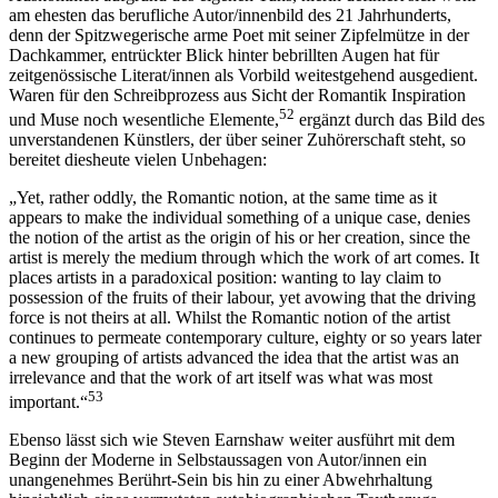
am ehesten das berufliche Autor/innenbild des 21 Jahrhunderts,
denn der Spitzwegerische arme Poet mit seiner Zipfelmütze in der
Dachkammer, entrückter Blick hinter bebrillten Augen hat für
zeitgenössische Literat/innen als Vorbild weitestgehend ausgedient.
Waren für den Schreibprozess aus Sicht der Romantik Inspiration
52
und Muse noch wesentliche Elemente,
ergänzt durch das Bild des
unverstandenen Künstlers, der über seiner Zuhörerschaft steht, so
bereitet diesheute vielen Unbehagen:
„Yet, rather oddly, the Romantic notion, at the same time as it
appears to make the individual something of a unique case, denies
the notion of the artist as the origin of his or her creation, since the
artist is merely the medium through which the work of art comes. It
places artists in a paradoxical position: wanting to lay claim to
possession of the fruits of their labour, yet avowing that the driving
force is not theirs at all. Whilst the Romantic notion of the artist
continues to permeate contemporary culture, eighty or so years later
a new grouping of artists advanced the idea that the artist was an
irrelevance and that the work of art itself was what was most
53
important.“
Ebenso lässt sich wie Steven Earnshaw weiter ausführt mit dem
Beginn der Moderne in Selbstaussagen von Autor/innen ein
unangenehmes Berührt-Sein bis hin zu einer Abwehrhaltung