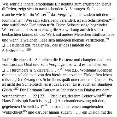
Wie sehr die innere, emotionale Einstellung zum ergriffenen Beruf
differiert, zeigt sich in nachstehenden Äußerungen. So betonen
77
manche wie Martin Walser
das Vergnügen, der zudem mit dem
78
Kommentar, „Wer sich schreibend verändert, ist ein Schriftsteller.“
eine auffallende Definition trifft. Diese Selbstaussage begründet
Walser damit, dass man einzig die Auswirkung auf sich selbst
beobachten könne; ob das Werk auf andere Menschen Einfluss habe
79
und wenn ja welchen, ließe sich hingegen niemals verifizieren,
„[…] leidend [zu] reagier[en], das ist das Handeln des
80
Schriftstellers.“
Ist für die einen das Schreiben die Existenz und changiert dadurch
von Lust zur Qual und zum Vergnügen, so wird es manchen zur
81
„[…] furchtbare[n] Sklaverei […]“,
wie z.B. Wolfgang Koeppen
es nennt, sobald man von den hierdurch erzielten Einkünften leben
müsse: „Der Zwang des Schreibens quält unter anderen Qualen. Es
ist nicht der Schreibtisch, es ist das Leben. Es ist auch ein ständiges
82
Glück.“
Für Hermann Burger ist Schreiben ein Dialog mit dem
83
verinnerlichten
← 22 | 23 →
Idealleser, der ihm Lektor wird;
für
Hans Christoph Buch ist es „[…] Auseinandersetzung mit der je
84
gegebenen Umwelt […]“
– also mit der einen umgebenden
85
Wirklichkeit;
und darüber hinaus zudem „[…] ein Dialog mit der
86