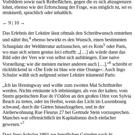
Vorbildern sowie nach Reibeflächen, gegen die es sich abzugrenzen
lohnt, ebenso wie der Erforschung der Frage, was möglich ist, sei es
strukturell, sprachlich oder inhaltlich.
← 9 | 10 →
Das Erlebnis der Lektüre lässt oftmals den Schreibwunsch entstehen
4
und nährt ihn,
ebenso bewirkt es den Wunsch, einen bestimmten
5
Schauplatz der Weltliteratur aufzusuchen, sei es Rom
oder Paris,
wo man sich seinen genius loci erhofft: „[…] als würde dann das
Bild oder der Vers wie von selbst sich aufdrängen. Eine naive
6
Vorstellung; wie die meisten meiner anderen auch […],“
schreibt er
rückblickend in »Die Erde ist blau wie eine Orange«. Auch Ingo
Schulze wählt sich aufgrund seiner Lektüre träumend Paris:
„Ich las Hemingway und wollte zum zweiten Mal Schriftsteller
werden. Nichts erträumte ich inbrünstiger, als von der kalten, vom
Sturm gepeitschten Rue de l’Odéon an den großen Ofen von Sylvia
Beach zu treten, oder im Herbst, wenn das Licht im Luxembourg
schwand, durch die Gärten hinaufzugehen, und in der
Atelierwohnung Rue Fleurus 27 bei Gertrude Stein vorzusprechen.
Manches war offensichtlich im Kapitalismus doch einfacher
7
gewesen.“
Dass Ingo Schulze 1993 aus beruflichen Gründen nach St.