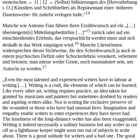
esoterischen
← 11 | 12 →
(Selbst) Stilisierungen
des
[Hervorhebung
i. O.] Künstlers und Schriftstellers als Repräsentant einer ›höheren
14
Daseinsweise‹ für zutiefst verlogen halte.“
Manche wie Antonio Fian führen ihren Erzählwunsch auf ein „[…]
15
übersteigerte[s] Mitteilungsbedürfnis […]“
zurück oder auf ein
einschneidendes Erlebnis, das versprachlicht werden muss und sich
16
deshalb in das Werk einprägen wird.
Manche Literat/innen
widersprechen dieser Sichtweise, die den Schreibwunsch ja auch in
einem psychischen Defizit oder Schockerlebnis verankert, vehement
und betonen, man müsse weder Genie, noch traumatisiert sein, um
17
Autor/in zu werden.
„Even the most talented and experienced writers have to labour at
writing […]. Writing is a craft, the elements of which can be learned.
Like every other art, writing requires practice, an idea taken for
granted by musicians and painters but sometimes doubted by readers
and aspiring writers alike. Nor is writing the exclusive preserve of
the wounded or those who have had unusual lives. Imagination and
empathy enable writers to enter experiences they have never had.
The loneliness of the long-distance writer has also been exaggerated.
Writing is indeed necessarily a solitary business but any writer as cut
off as a lighthouse keeper might soon run out of subjects to write
about. There is a good solitude for writers and a bad one. The good