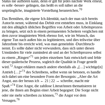
Status nie aufhören kann, denn er gilt für jedes nächste Werk erneut,
es solle ›besser‹ gelingen, das heißt es soll näher an die
70
ursprüngliche, imaginierte Vorstellung heranreichen.
Das Bemühen, die eigene Ich-Identität, nach der man sich bereits
Autor/in nennt, während das Debüt erst entstehen muss, in Einklang
mit den alltäglich üblichen Begriffen von Arbeit oder Arbeitsprozess
zu bringen, setzt sich in einem permanenten Scheitern verglichen mit
dem zuvor imaginierten Werk ebenso fort, wie im Wunsch, das
eigene Tun nach außen hin zu legitimieren, und dies teilweise über
Jahrzehnte bis erreicht wird, was man gemeinhin ›Durchbruch‹
nennt. Es sollte daher nicht verwundern, dass sich unter diesen
Umständen für viele zumindest ab und an der Schreibprozess selbst
71
zu einem „Ringen“
um jeden einzelnen Satz entwickelt und fehle
dieser quälerische Prozess, sogleich die Qualität in Frage gestellt
72
wird.
Angst erklären manch andere ebenfalls als „[…] wichtige[n]
73
Antrieb […]“
des Schreibens, selbst wenn sie betonen, es handle
sich dabei um eine besondere Form der Besorgnis: „Aber die Art
Angst, aus der heraus ich
← 21 | 22 →
schreibe, macht mir
74
Spaß.“
Eine Angst, die zahllose Literat/innen thematisieren ist
jene, die ihnen am Beginn einer Arbeit begegnet: Die Sorge nicht
75
oder nie mehr schreiben zu können,
die Angst vor dem
76
Versagen.