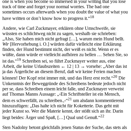
one is when you become so immersed in your writing that you lose
track of time and forget your normal worries. The bad one
sometimes occurs afterwards when you doubt the value of what you
18
have written or don’t know how to progress it.“
Andere, wie Carl Zuckmayer, erklären ohne Umschweife, sie
wüssten es schlichtweg nicht zu sagen, weshalb sie schrieben:
„Also, Sie haben mich nicht gefragt […], warum mein Hund bellt.
Wir
[Hervorhebung i. O.] würden dafür vielleicht eine Erklärung
finden, der Hund bestimmt nicht, der weiß es nicht. Wenn er es
wüßte, dann würde er vielleicht aufhören zu bellen … Sehen Sie, so
19
ist das.“
Schreiben sei, so führt Zuckmayer weiter aus, eine
Arbeit, die keine Urlaubszeiten
← 12 | 13 →
vorsehe: „Aber das ist
ja das Ärgerliche an diesem Beruf, daß wir keine Ferien machen
20
können! Der Kopf reist immer mit, und das Herz erst recht.“
Die
Unkenntnis der Beweggründe des Schreibens bedeute jedoch nicht
per se, dass Schreiben einem leicht falle, und Zuckmayer verweist
auf Thomas Manns Aussage: „›Ein Schriftsteller ist ein Mensch,
21
dem es schwerfällt, zu schreiben.,‹“
um alsdann kommentierend
hinzuzufügen: „Das halte ich nicht für Koketterie. Das geht mit
jeder Kunst so. Wer die Materie kennt, der stößt sich an ihr. Darin
22
liegt beides: Ärger und Spaß, […] Qual und Genuß.“
Sten Nadolny betont gleichfalls jenen Status der Suche, das stets als