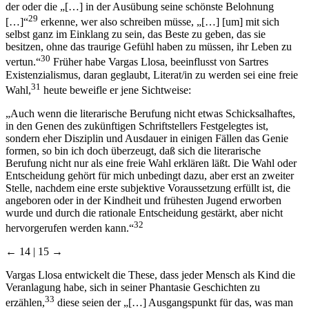
der oder die „[…] in der Ausübung seine schönste Belohnung
29
[…]“
erkenne, wer also schreiben müsse, „[…] [um] mit sich
selbst ganz im Einklang zu sein, das Beste zu geben, das sie
besitzen, ohne das traurige Gefühl haben zu müssen, ihr Leben zu
30
vertun.“
Früher habe Vargas Llosa, beeinflusst von Sartres
Existenzialismus, daran geglaubt, Literat/in zu werden sei eine freie
31
Wahl,
heute beweifle er jene Sichtweise:
„Auch wenn die literarische Berufung nicht etwas Schicksalhaftes,
in den Genen des zukünftigen Schriftstellers Festgelegtes ist,
sondern eher Disziplin und Ausdauer in einigen Fällen das Genie
formen, so bin ich doch überzeugt, daß sich die literarische
Berufung nicht nur als eine freie Wahl erklären läßt. Die Wahl oder
Entscheidung gehört für mich unbedingt dazu, aber erst an zweiter
Stelle, nachdem eine erste subjektive Voraussetzung erfüllt ist, die
angeboren oder in der Kindheit und frühesten Jugend erworben
wurde und durch die rationale Entscheidung gestärkt, aber nicht
32
hervorgerufen werden kann.“
← 14 | 15 →
Vargas Llosa entwickelt die These, dass jeder Mensch als Kind die
Veranlagung habe, sich in seiner Phantasie Geschichten zu
33
erzählen,
diese seien der „[…] Ausgangspunkt für das, was man