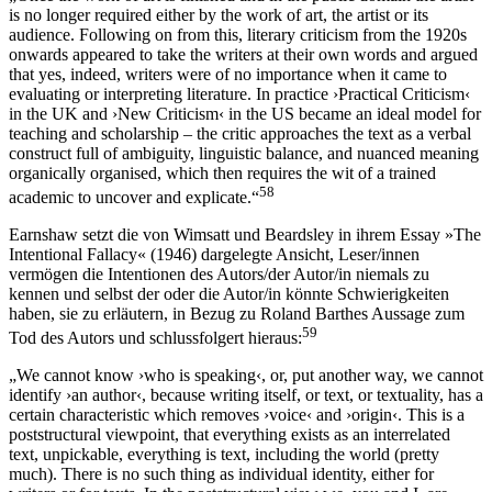
is no longer required either by the work of art, the artist or its
audience. Following on from this, literary criticism from the 1920s
onwards appeared to take the writers at their own words and argued
that yes, indeed, writers were of no importance when it came to
evaluating or interpreting literature. In practice ›Practical Criticism‹
in the UK and ›New Criticism‹ in the US became an ideal model for
teaching and scholarship – the critic approaches the text as a verbal
construct full of ambiguity, linguistic balance, and nuanced meaning
organically organised, which then requires the wit of a trained
58
academic to uncover and explicate.“
Earnshaw setzt die von Wimsatt und Beardsley in ihrem Essay »The
Intentional Fallacy« (1946) dargelegte Ansicht, Leser/innen
vermögen die Intentionen des Autors/der Autor/in niemals zu
kennen und selbst der oder die Autor/in könnte Schwierigkeiten
haben, sie zu erläutern, in Bezug zu Roland Barthes Aussage zum
59
Tod des Autors und schlussfolgert hieraus:
„We cannot know ›who is speaking‹, or, put another way, we cannot
identify ›an author‹, because writing itself, or text, or textuality, has a
certain characteristic which removes ›voice‹ and ›origin‹. This is a
poststructural viewpoint, that everything exists as an interrelated
text, unpickable, everything is text, including the world (pretty
much). There is no such thing as individual identity, either for