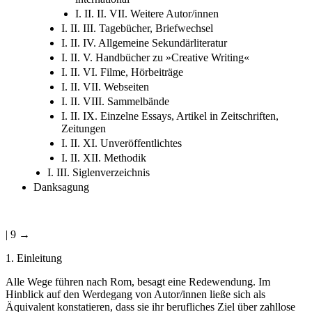
I. II. II. VII. Weitere Autor/innen
I. II. III. Tagebücher, Briefwechsel
I. II. IV. Allgemeine Sekundärliteratur
I. II. V. Handbücher zu »Creative Writing«
I. II. VI. Filme, Hörbeiträge
I. II. VII. Webseiten
I. II. VIII. Sammelbände
I. II. IX. Einzelne Essays, Artikel in Zeitschriften,
Zeitungen
I. II. XI. Unveröffentlichtes
I. II. XII. Methodik
I. III. Siglenverzeichnis
Danksagung
| 9 →
1. Einleitung
Alle Wege führen nach Rom, besagt eine Redewendung. Im
Hinblick auf den Werdegang von Autor/innen ließe sich als
Äquivalent konstatieren, dass sie ihr berufliches Ziel über zahllose