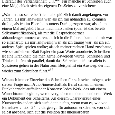
Literatur der Vergangenheit […].“
Für manche ist Schreiben auch
eine Möglichkeit sich des eigenen Da-Seins zu versichern:
„Warum also schreiben? Ich habe plötzlich damit angefangen, vor
Jahren, als mir langweilig war, als ich mir abhanden zu kommen
drohte, als ich im Elternhaus unters Dach gezogen war, als ich mit
einem Mal aufgehört hatte, mich mitzuteilen (oder ist das bereits
Selbstmystifikation?), als mir die Gesprächspartner
abhandengekommen waren, als ich in die Pubertät kam und mir war
so eigenartig, als mir langweilig war, als ich traurig war; als ich ein
anderes Spiel spielen wollte; als ich meiner rechten Hand zuschaute,
wie sie auf einem Blatt Papier ein paar Worte anordnete. Schreiben
ist eine Krankheit, die man gerne loswerden würde. Schreiben und
Trinken laufen oft parallel, damit das Schreiben nicht so allein ist.
Spazieren gehen in der Natur zum Beispiel ist ein Ausweg, der nur
87
wieder zum Schreiben führt.“
Wie auch immer Einzelne das Schreiben für sich sehen mögen, wie
sie zur Frage nach Autor/innenschaft als Beruf stehen, in einem
Punkt herrscht auffallender Konsens: Jedes Werk, das mit einem
Wunschtraum beginne, werde verglichen mit dem intendierten Werk
ein Dokument des Scheiterns. An diesem Charakterzug eines
Kunstwerks ändere sich auch dann nichts, wenn man es, wie von
Earnshaw
← 23 | 24 →
dargelegt, für autonom erkläre, es von sich
selbst abspalte, sich auf die Position der unerklärbaren