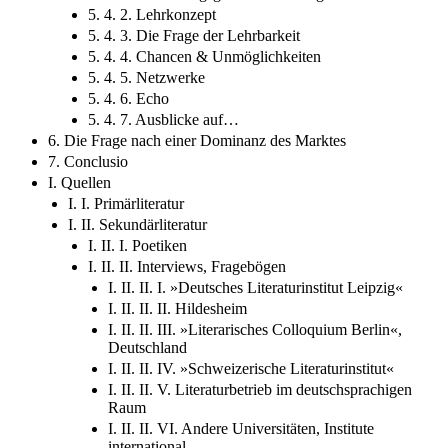
5. 4. 2. Lehrkonzept
5. 4. 3. Die Frage der Lehrbarkeit
5. 4. 4. Chancen & Unmöglichkeiten
5. 4. 5. Netzwerke
5. 4. 6. Echo
5. 4. 7. Ausblicke auf…
6. Die Frage nach einer Dominanz des Marktes
7. Conclusio
I. Quellen
I. I. Primärliteratur
I. II. Sekundärliteratur
I. II. I. Poetiken
I. II. II. Interviews, Fragebögen
I. II. II. I. »Deutsches Literaturinstitut Leipzig«
I. II. II. II. Hildesheim
I. II. II. III. »Literarisches Colloquium Berlin«,
Deutschland
I. II. II. IV. »Schweizerische Literaturinstitut«
I. II. II. V. Literaturbetrieb im deutschsprachigen
Raum
I. II. II. VI. Andere Universitäten, Institute
international