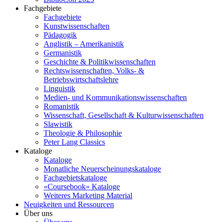
Fachgebiete
Fachgebiete
Kunstwissenschaften
Pädagogik
Anglistik – Amerikanistik
Germanistik
Geschichte & Politikwissenschaften
Rechtswissenschaften, Volks- &
Betriebswirtschaftslehre
Linguistik
Medien- und Kommunikationswissenschaften
Romanistik
Wissenschaft, Gesellschaft & Kulturwissenschaften
Slawistik
Theologie & Philosophie
Peter Lang Classics
Kataloge
Kataloge
Monatliche Neuerscheinungskataloge
Fachgebietskataloge
«Coursebook» Kataloge
Weiteres Marketing Material
Neuigkeiten und Ressourcen
Über uns