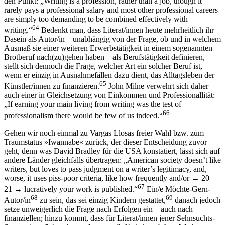
den Punkt: „Writing is a profession, rather than a job, though it
rarely pays a professional salary and most other professional careers
are simply too demanding to be combined effectively with
64
writing.“
Bedenkt man, dass Literat/innen heute mehrheitlich ihr
Dasein als Autor/in – unabhängig von der Frage, ob und in welchem
Ausmaß sie einer weiteren Erwerbstätigkeit in einem sogenannten
Brotberuf nach(zu)gehen haben – als Berufstätigkeit definieren,
stellt sich dennoch die Frage, welcher Art ein solcher Beruf ist,
wenn er einzig in Ausnahmefällen dazu dient, das Alltagsleben der
65
Künstler/innen zu finanzieren.
John Milne verwehrt sich daher
auch einer in Gleichsetzung von Einkommen und Professionallität:
„If earning your main living from writing was the test of
66
professionalism there would be few of us indeed.“
Gehen wir noch einmal zu Vargas Llosas freier Wahl bzw. zum
Traumstatus »Iwannabe« zurück, der dieser Entscheidung zuvor
geht, denn was David Bradley für die USA konstatiert, lässt sich auf
andere Länder gleichfalls übertragen: „American society doesn’t like
writers, but loves to pass judgment on a writer’s legitimacy, and,
worse, it uses piss-poor criteria, like how frequently and/or
← 20 |
67
21 →
lucratively your work is published.“
Ein/e Möchte-Gern-
68
69
Autor/in
zu sein, das sei einzig Kindern gestattet,
danach jedoch
setze unweigerlich die Frage nach Erfolgen ein – auch nach
finanziellen; hinzu kommt, dass für Literat/innen jener Sehnsuchts-