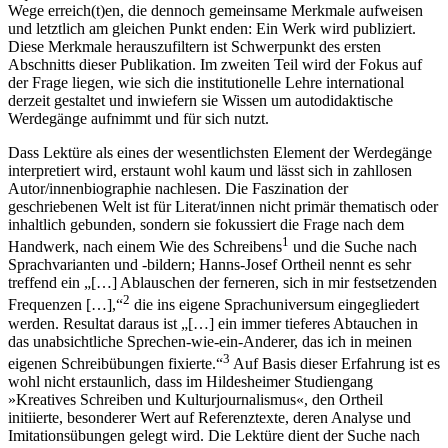
Wege erreich(t)en, die dennoch gemeinsame Merkmale aufweisen
und letztlich am gleichen Punkt enden: Ein Werk wird publiziert.
Diese Merkmale herauszufiltern ist Schwerpunkt des ersten
Abschnitts dieser Publikation. Im zweiten Teil wird der Fokus auf
der Frage liegen, wie sich die institutionelle Lehre international
derzeit gestaltet und inwiefern sie Wissen um autodidaktische
Werdegänge aufnimmt und für sich nutzt.
Dass Lektüre als eines der wesentlichsten Element der Werdegänge
interpretiert wird, erstaunt wohl kaum und lässt sich in zahllosen
Autor/innenbiographie nachlesen. Die Faszination der
geschriebenen Welt ist für Literat/innen nicht primär thematisch oder
inhaltlich gebunden, sondern sie fokussiert die Frage nach dem
1
Handwerk, nach einem Wie des Schreibens
und die Suche nach
Sprachvarianten und -bildern; Hanns-Josef Ortheil nennt es sehr
treffend ein „[…] Ablauschen der ferneren, sich in mir festsetzenden
2
Frequenzen […],“
die ins eigene Sprachuniversum eingegliedert
werden. Resultat daraus ist „[…] ein immer tieferes Abtauchen in
das unabsichtliche Sprechen-wie-ein-Anderer, das ich in meinen
3
eigenen Schreibübungen fixierte.“
Auf Basis dieser Erfahrung ist es
wohl nicht erstaunlich, dass im Hildesheimer Studiengang
»Kreatives Schreiben und Kulturjournalismus«, den Ortheil
initiierte, besonderer Wert auf Referenztexte, deren Analyse und
Imitationsübungen gelegt wird. Die Lektüre dient der Suche nach