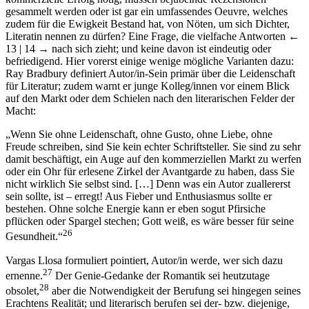
gesammelt werden oder ist gar ein umfassendes Oeuvre, welches
zudem für die Ewigkeit Bestand hat, von Nöten, um sich Dichter,
Literatin nennen zu dürfen? Eine Frage, die vielfache Antworten
←
13 | 14 →
nach sich zieht; und keine davon ist eindeutig oder
befriedigend. Hier vorerst einige wenige mögliche Varianten dazu:
Ray Bradbury definiert Autor/in-Sein primär über die Leidenschaft
für Literatur; zudem warnt er junge Kolleg/innen vor einem Blick
auf den Markt oder dem Schielen nach den literarischen Felder der
Macht:
„Wenn Sie ohne Leidenschaft, ohne Gusto, ohne Liebe, ohne
Freude schreiben, sind Sie kein echter Schriftsteller. Sie sind zu sehr
damit beschäftigt, ein Auge auf den kommerziellen Markt zu werfen
oder ein Ohr für erlesene Zirkel der Avantgarde zu haben, dass Sie
nicht wirklich Sie selbst sind. […] Denn was ein Autor zuallererst
sein sollte, ist – erregt! Aus Fieber und Enthusiasmus sollte er
bestehen. Ohne solche Energie kann er eben sogut Pfirsiche
pflücken oder Spargel stechen; Gott weiß, es wäre besser für seine
26
Gesundheit.“
Vargas Llosa formuliert pointiert, Autor/in werde, wer sich dazu
27
ernenne.
Der Genie-Gedanke der Romantik sei heutzutage
28
obsolet,
aber die Notwendigkeit der Berufung sei hingegen seines
Erachtens Realität; und literarisch berufen sei der- bzw. diejenige,