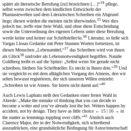
34
später als literarische Berufung [zu] bezeichnen […]“
pflege,
selbst wenn zwischen dem kindlichen Entwickeln der
Phantasiewelten und dem Literarischen Schreiben ein Abgrund
35
liege; diesen würden die meisten nicht überwinden.
Wer dies
jedoch tue, treffe eine freie Wahl, und ohne diese Entscheidung
sowie die Unterordnung des eigenen Lebens unter diese Berufung
36
werde keine und keiner zur Schriftsteller/in.
Literatur, so ließe sich
Vargas Llosas Gedanke mit Peter Stamms Worten fortsetzen, ist
37
diesen Menschen „Lebensmittel,“
das Schreiben wird von ihnen
38
als Glück
und/oder als Lebensnotwendigkeit begriffen. Natalie
Goldberg treibt es auf die Spitze: „Selbst wenn Sie gerade nicht
39
schreiben, bleiben Sie Schriftsteller. Es steckt in Ihnen drin.“
Und
sie vergleicht es mit dem alltäglichen Vorgang des Atmens, den wir
selten bewusst registrieren, der sich unserem Willen entzieht:
40
„Schreiben ist wie Atmen. Sie hören nicht damit auf.“
Auch Lewis Lapham stellt den Gedanken einer freien Wahl in
Abrede: „Make the mistake of thinking that you can decide to
become a writer and you’ve already lost the bet. Writers happen by
accident, not by design. They have as little choice
← 15 | 16 →
in
41
the matter as lemmings toppling over cliffs.“
Ähnlich auch
Clarence Major, der in der Notwendigkeit, sich schreibend
auszudrücken, eine grundsätzliche Bedingung für Autor/innenschaft