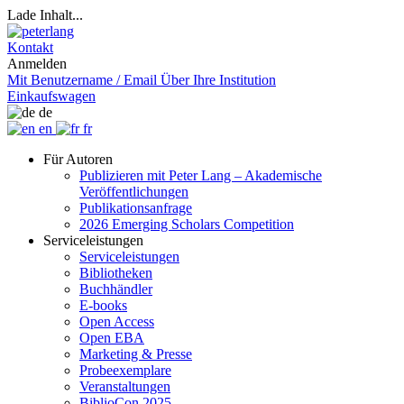
Lade Inhalt...
Kontakt
Anmelden
Mit Benutzername / Email
Über Ihre Institution
Einkaufswagen
de
en
fr
Für Autoren
Publizieren mit Peter Lang – Akademische
Veröffentlichungen
Publikationsanfrage
2026 Emerging Scholars Competition
Serviceleistungen
Serviceleistungen
Bibliotheken
Buchhändler
E-books
Open Access
Open EBA
Marketing & Presse
Probeexemplare
Veranstaltungen
BiblioCon 2025