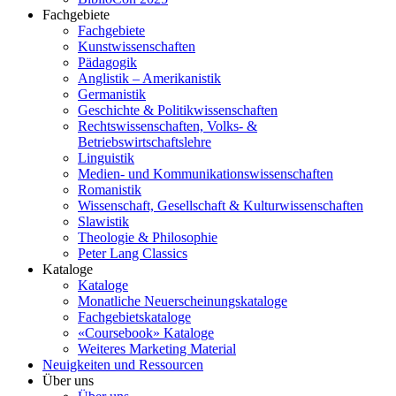
Fachgebiete
Fachgebiete
Kunstwissenschaften
Pädagogik
Anglistik – Amerikanistik
Germanistik
Geschichte & Politikwissenschaften
Rechtswissenschaften, Volks- &
Betriebswirtschaftslehre
Linguistik
Medien- und Kommunikationswissenschaften
Romanistik
Wissenschaft, Gesellschaft & Kulturwissenschaften
Slawistik
Theologie & Philosophie
Peter Lang Classics
Kataloge
Kataloge
Monatliche Neuerscheinungskataloge
Fachgebietskataloge
«Coursebook» Kataloge
Weiteres Marketing Material
Neuigkeiten und Ressourcen
Über uns