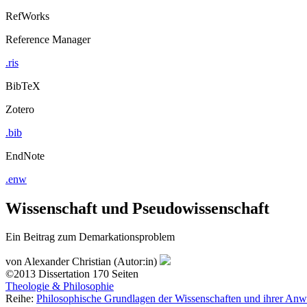
RefWorks
Reference Manager
.ris
BibTeX
Zotero
.bib
EndNote
.enw
Wissenschaft und Pseudowissenschaft
Ein Beitrag zum Demarkationsproblem
von
Alexander Christian (Autor:in)
©2013
Dissertation
170 Seiten
Theologie & Philosophie
Reihe:
Philosophische Grundlagen der Wissenschaften und ihrer An