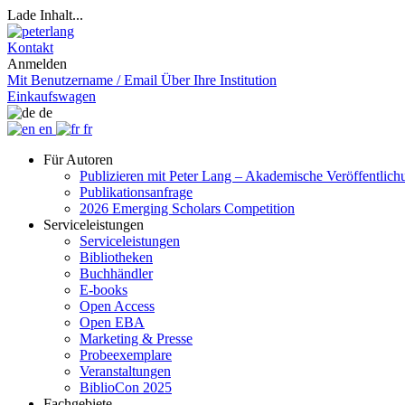
Lade Inhalt...
Kontakt
Anmelden
Mit Benutzername / Email
Über Ihre Institution
Einkaufswagen
de
en
fr
Für Autoren
Publizieren mit Peter Lang – Akademische Veröffentlic
Publikationsanfrage
2026 Emerging Scholars Competition
Serviceleistungen
Serviceleistungen
Bibliotheken
Buchhändler
E-books
Open Access
Open EBA
Marketing & Presse
Probeexemplare
Veranstaltungen
BiblioCon 2025
Fachgebiete