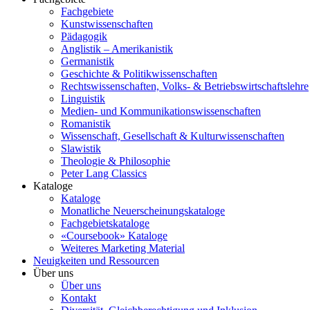
Fachgebiete
Kunstwissenschaften
Pädagogik
Anglistik – Amerikanistik
Germanistik
Geschichte & Politikwissenschaften
Rechtswissenschaften, Volks- & Betriebswirtschaftslehre
Linguistik
Medien- und Kommunikationswissenschaften
Romanistik
Wissenschaft, Gesellschaft & Kulturwissenschaften
Slawistik
Theologie & Philosophie
Peter Lang Classics
Kataloge
Kataloge
Monatliche Neuerscheinungskataloge
Fachgebietskataloge
«Coursebook» Kataloge
Weiteres Marketing Material
Neuigkeiten und Ressourcen
Über uns
Über uns
Kontakt