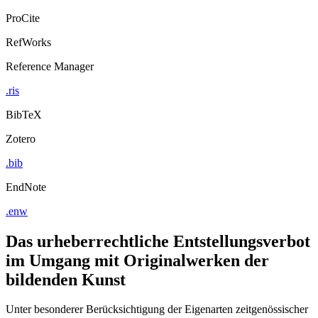
Export Citation
ProCite
RefWorks
Reference Manager
.ris
BibTeX
Zotero
.bib
EndNote
.enw
Das urheberrechtliche Entstellungsverbot
im Umgang mit Originalwerken der
bildenden Kunst