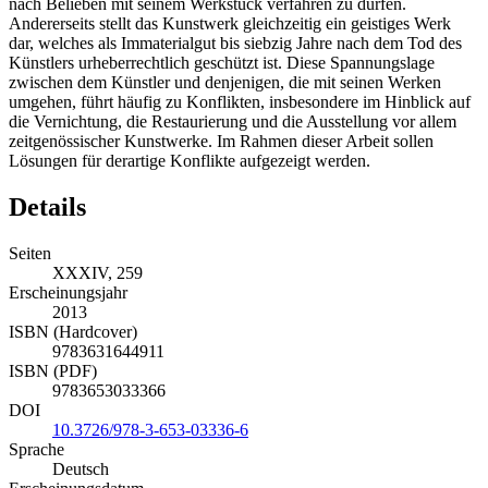
erworbenen Kunstwerkes einerseits grundsätzlich das Recht zu,
nach Belieben mit seinem Werkstück verfahren zu dürfen.
Andererseits stellt das Kunstwerk gleichzeitig ein geistiges Werk
dar, welches als Immaterialgut bis siebzig Jahre nach dem Tod des
Künstlers urheberrechtlich geschützt ist. Diese Spannungslage
zwischen dem Künstler und denjenigen, die mit seinen Werken
umgehen, führt häufig zu Konflikten, insbesondere im Hinblick auf
die Vernichtung, die Restaurierung und die Ausstellung vor allem
zeitgenössischer Kunstwerke. Im Rahmen dieser Arbeit sollen
Lösungen für derartige Konflikte aufgezeigt werden.
Details
Seiten
XXXIV, 259
Erscheinungsjahr
2013
ISBN (Hardcover)
9783631644911
ISBN (PDF)
9783653033366
DOI
10.3726/978-3-653-03336-6
Sprache