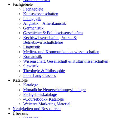
Fachgebiete
Fachgebiete
Kunstwissenschaften
Pädagogik
Anglistik – Amerikanistik
Germanistik
Geschichte & Politikwissenschaften
Rechtswissenschaften, Volks- &
Betriebswirtschaftslehre
Linguistik
Medien- und Kommunikationswissenschaften
Romanistik
Wissenschaft, Gesellschaft & Kulturwissenschaften
Slawistik
Theologie & Philosophie
Peter Lang Classics
Kataloge
Kataloge
Monatliche Neuerscheinungskataloge
Fachgebietskataloge
«Coursebook» Kataloge
Weiteres Marketing Material
Neuigkeiten und Ressourcen
Über uns