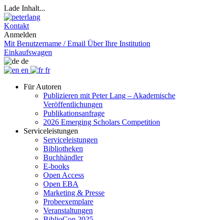
Lade Inhalt...
Kontakt
Anmelden
Mit Benutzername / Email
Über Ihre Institution
Einkaufswagen
de
en
fr
Für Autoren
Publizieren mit Peter Lang – Akademische
Veröffentlichungen
Publikationsanfrage
2026 Emerging Scholars Competition
Serviceleistungen
Serviceleistungen
Bibliotheken
Buchhändler
E-books
Open Access
Open EBA
Marketing & Presse
Probeexemplare
Veranstaltungen
BiblioCon 2025