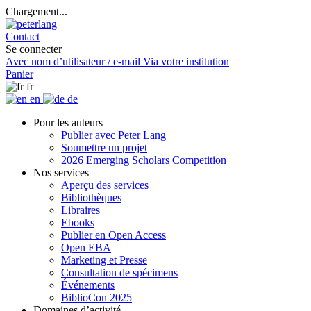
Chargement...
Contact
Se connecter
Avec nom d’utilisateur / e-mail
Via votre institution
Panier
fr
en
de
Pour les auteurs
Publier avec Peter Lang
Soumettre un projet
2026 Emerging Scholars Competition
Nos services
Aperçu des services
Bibliothèques
Libraires
Ebooks
Publier en Open Access
Open EBA
Marketing et Presse
Consultation de spécimens
Événements
BiblioCon 2025
Domaines d’activité