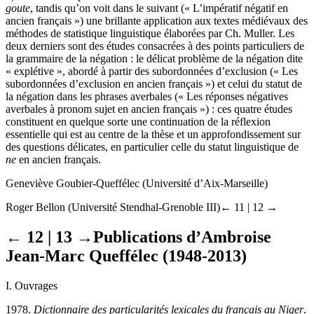
goute
, tandis qu’on voit dans le suivant (« L’impératif négatif en
ancien français ») une brillante application aux textes médiévaux des
méthodes de statistique linguistique élaborées par Ch. Muller. Les
deux derniers sont des études consacrées à des points particuliers de
la grammaire de la négation : le délicat problème de la négation dite
« explétive », abordé à partir des subordonnées d’exclusion (« Les
subordonnées d’exclusion en ancien français ») et celui du statut de
la négation dans les phrases averbales (« Les réponses négatives
averbales à pronom sujet en ancien français ») : ces quatre études
constituent en quelque sorte une continuation de la réflexion
essentielle qui est au centre de la thèse et un approfondissement sur
des questions délicates, en particulier celle du statut linguistique de
ne
en ancien français.
Geneviève Goubier-Queffélec (Université d’Aix-Marseille)
Roger Bellon (Université Stendhal-Grenoble III)
← 11 | 12 →
← 12 | 13 →
Publications d’Ambroise
Jean-Marc Queffélec (1948-2013)
I. Ouvrages
1978.
Dictionnaire des particularités lexicales du français au Niger
.