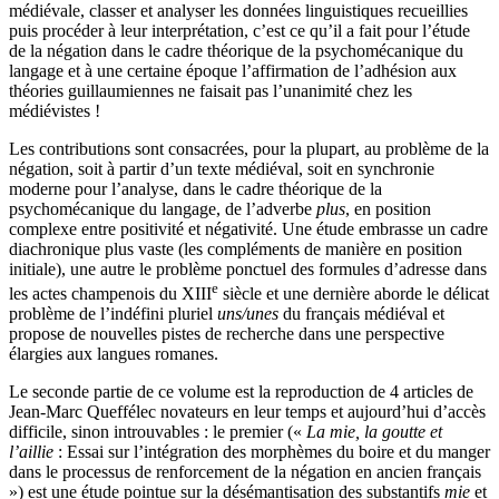
médiévale, classer et analyser les données linguistiques recueillies
puis procéder à leur interprétation, c’est ce qu’il a fait pour l’étude
de la négation dans le cadre théorique de la psychomécanique du
langage et à une certaine époque l’affirmation de l’adhésion aux
théories guillaumiennes ne faisait pas l’unanimité chez les
médiévistes !
Les contributions sont consacrées, pour la plupart, au problème de la
négation, soit à partir d’un texte médiéval, soit en synchronie
moderne pour l’analyse, dans le cadre théorique de la
psychomécanique du langage, de l’adverbe
plus
, en position
complexe entre positivité et négativité. Une étude embrasse un cadre
diachronique plus vaste (les compléments de manière en position
initiale), une autre le problème ponctuel des formules d’adresse dans
e
les actes champenois du XIII
siècle et une dernière aborde le délicat
problème de l’indéfini pluriel
uns/unes
du français médiéval et
propose de nouvelles pistes de recherche dans une perspective
élargies aux langues romanes.
Le seconde partie de ce volume est la reproduction de 4 articles de
Jean-Marc Queffélec novateurs en leur temps et aujourd’hui d’accès
difficile, sinon introuvables : le premier («
La mie, la goutte et
l’aillie
: Essai sur l’intégration des morphèmes du boire et du manger
dans le processus de renforcement de la négation en ancien français
») est une étude pointue sur la désémantisation des substantifs
mie
et