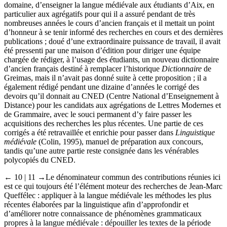
domaine, d’enseigner la langue médiévale aux étudiants d’Aix, en
particulier aux agrégatifs pour qui il a assuré pendant de très
nombreuses années le cours d’ancien français et il mettait un point
d’honneur à se tenir informé des recherches en cours et des dernières
publications ; doué d’une extraordinaire puissance de travail, il avait
été pressenti par une maison d’édition pour diriger une équipe
chargée de rédiger, à l’usage des étudiants, un nouveau dictionnaire
d’ancien français destiné à remplacer l’historique
Dictionnaire
de
Greimas, mais il n’avait pas donné suite à cette proposition ; il a
également rédigé pendant une dizaine d’années le corrigé des
devoirs qu’il donnait au CNED (Centre National d’Enseignement à
Distance) pour les candidats aux agrégations de Lettres Modernes et
de Grammaire, avec le souci permanent d’y faire passer les
acquisitions des recherches les plus récentes. Une partie de ces
corrigés a été retravaillée et enrichie pour passer dans
Linguistique
médiévale
(Colin, 1995), manuel de préparation aux concours,
tandis qu’une autre partie reste consignée dans les vénérables
polycopiés du CNED.
← 10 | 11 →
Le dénominateur commun des contributions réunies ici
est ce qui toujours été l’élément moteur des recherches de Jean-Marc
Queffélec : appliquer à la langue médiévale les méthodes les plus
récentes élaborées par la linguistique afin d’approfondir et
d’améliorer notre connaissance de phénomènes grammaticaux
propres à la langue médiévale : dépouiller les textes de la période