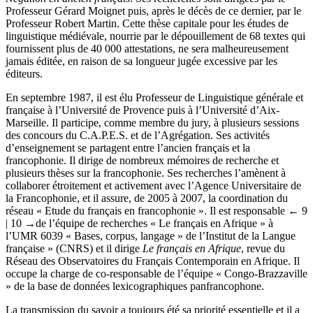
Professeur Gérard Moignet puis, après le décès de ce dernier, par le
Professeur Robert Martin. Cette thèse capitale pour les études de
linguistique médiévale, nourrie par le dépouillement de 68 textes qui
fournissent plus de 40 000 attestations, ne sera malheureusement
jamais éditée, en raison de sa longueur jugée excessive par les
éditeurs.
En septembre 1987, il est élu Professeur de Linguistique générale et
française à l’Université de Provence puis à l’Université d’Aix-
Marseille. Il participe, comme membre du jury, à plusieurs sessions
des concours du C.A.P.E.S. et de l’Agrégation. Ses activités
d’enseignement se partagent entre l’ancien français et la
francophonie. Il dirige de nombreux mémoires de recherche et
plusieurs thèses sur la francophonie. Ses recherches l’amènent à
collaborer étroitement et activement avec l’Agence Universitaire de
la Francophonie, et il assure, de 2005 à 2007, la coordination du
réseau « Etude du français en francophonie ». Il est responsable
← 9
| 10 →
de l’équipe de recherches « Le français en Afrique » à
l’UMR 6039 « Bases, corpus, langage » de l’Institut de la Langue
française » (CNRS) et il dirige
Le français en Afrique
, revue du
Réseau des Observatoires du Français Contemporain en Afrique. Il
occupe la charge de co-responsable de l’équipe « Congo-Brazzaville
» de la base de données lexicographiques panfrancophone.
La transmission du savoir a toujours été sa priorité essentielle et il a