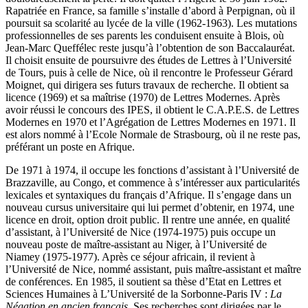
Rapatriée en France, sa famille s’installe d’abord à Perpignan, où il
poursuit sa scolarité au lycée de la ville (1962-1963). Les mutations
professionnelles de ses parents les conduisent ensuite à Blois, où
Jean-Marc Queffélec reste jusqu’à l’obtention de son Baccalauréat.
Il choisit ensuite de poursuivre des études de Lettres à l’Université
de Tours, puis à celle de Nice, où il rencontre le Professeur Gérard
Moignet, qui dirigera ses futurs travaux de recherche. Il obtient sa
licence (1969) et sa maîtrise (1970) de Lettres Modernes. Après
avoir réussi le concours des IPES, il obtient le C.A.P.E.S. de Lettres
Modernes en 1970 et l’Agrégation de Lettres Modernes en 1971. Il
est alors nommé à l’Ecole Normale de Strasbourg, où il ne reste pas,
préférant un poste en Afrique.
De 1971 à 1974, il occupe les fonctions d’assistant à l’Université de
Brazzaville, au Congo, et commence à s’intéresser aux particularités
lexicales et syntaxiques du français d’Afrique. Il s’engage dans un
nouveau cursus universitaire qui lui permet d’obtenir, en 1974, une
licence en droit, option droit public. Il rentre une année, en qualité
d’assistant, à l’Université de Nice (1974-1975) puis occupe un
nouveau poste de maître-assistant au Niger, à l’Université de
Niamey (1975-1977). Après ce séjour africain, il revient à
l’Université de Nice, nommé assistant, puis maître-assistant et maître
de conférences. En 1985, il soutient sa thèse d’Etat en Lettres et
Sciences Humaines à L’Université de la Sorbonne-Paris IV :
La
Négation en ancien français
. Ses recherches sont dirigées par le