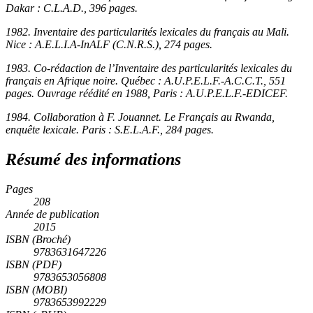
Dakar : C.L.A.D., 396 pages.
1982.
Inventaire des particularités lexicales du français au Mali
.
Nice : A.E.L.I.A-InALF (C.N.R.S.), 274 pages.
1983. Co-rédaction de l’
Inventaire des particularités lexicales du
français en
Afrique noire
.
Québec : A.U.P.E.L.F.-A.C.C.T., 551
pages. Ouvrage réédité en 1988, Paris : A.U.P.E.L.F.-EDICEF.
1984. Collaboration à F. Jouannet.
Le Français au Rwanda,
enquête lexicale
. Paris : S.E.L.A.F., 284 pages.
Résumé des informations
Pages
208
Année de publication
2015
ISBN (Broché)
9783631647226
ISBN (PDF)
9783653056808
ISBN (MOBI)
9783653992229