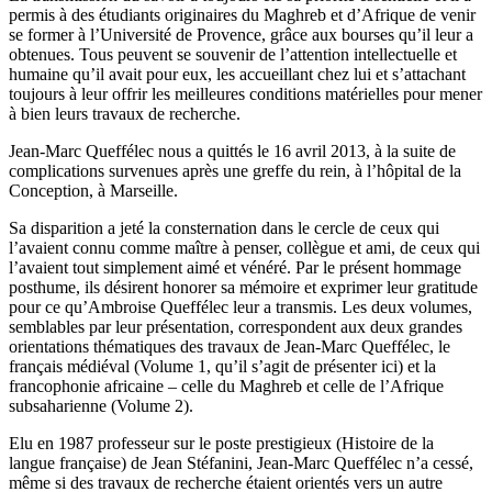
permis à des étudiants originaires du Maghreb et d’Afrique de venir
se former à l’Université de Provence, grâce aux bourses qu’il leur a
obtenues. Tous peuvent se souvenir de l’attention intellectuelle et
humaine qu’il avait pour eux, les accueillant chez lui et s’attachant
toujours à leur offrir les meilleures conditions matérielles pour mener
à bien leurs travaux de recherche.
Jean-Marc Queffélec nous a quittés le 16 avril 2013, à la suite de
complications survenues après une greffe du rein, à l’hôpital de la
Conception, à Marseille.
Sa disparition a jeté la consternation dans le cercle de ceux qui
l’avaient connu comme maître à penser, collègue et ami, de ceux qui
l’avaient tout simplement aimé et vénéré. Par le présent hommage
posthume, ils désirent honorer sa mémoire et exprimer leur gratitude
pour ce qu’Ambroise Queffélec leur a transmis. Les deux volumes,
semblables par leur présentation, correspondent aux deux grandes
orientations thématiques des travaux de Jean-Marc Queffélec, le
français médiéval (Volume 1, qu’il s’agit de présenter ici) et la
francophonie africaine – celle du Maghreb et celle de l’Afrique
subsaharienne (Volume 2).
Elu en 1987 professeur sur le poste prestigieux (Histoire de la
langue française) de Jean Stéfanini, Jean-Marc Queffélec n’a cessé,
même si des travaux de recherche étaient orientés vers un autre