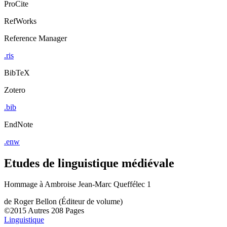
ProCite
RefWorks
Reference Manager
.ris
BibTeX
Zotero
.bib
EndNote
.enw
Etudes de linguistique médiévale
Hommage à Ambroise Jean-Marc Queffélec 1
de
Roger Bellon (Éditeur de volume)
©2015
Autres
208 Pages
Linguistique