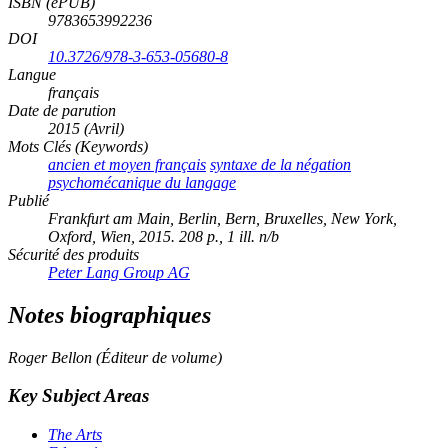
ISBN (ePUB)
9783653992236
DOI
10.3726/978-3-653-05680-8
Langue
français
Date de parution
2015 (Avril)
Mots Clés (Keywords)
ancien et moyen français
syntaxe de la négation
psychomécanique du langage
Publié
Frankfurt am Main, Berlin, Bern, Bruxelles, New York,
Oxford, Wien, 2015. 208 p., 1 ill. n/b
Sécurité des produits
Peter Lang Group AG
Notes biographiques
Roger Bellon (Éditeur de volume)
Key Subject Areas
The Arts