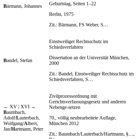
Geburtstag, Seiten 1–22
B
ärmann, Johannes
Berlin, 1975
Zit.: Bärmann, FS Weber, S…
Einstweiliger Rechtsschutz im
Schiedsverfahren
Dissertation an der Universität München,
B
andel, Stefan
2000
Zit.: Bandel, Einstweiliger Rechtsschutz im
Schiedsverfahren, S…
Zivilprozessordnung mit
Gerichtsverfassungsgesetz und anderen
← XV | XVI →
Nebenge-setzen
B
aumbach,
Adolf/
L
auterbach,
70., völlig neubearbeitete Auflage,
Wolfgang/
A
lbers,
München 2012
Jan/
H
artmann, Peter
Zit.: Baumbach/Lauterbach/Hartmann, §…,