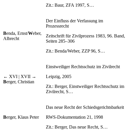
Zit.: Baur, ZFA 1997, S…
Der Einfluss der Verfassung im
Prozessrecht
B
enda, Ernst/
W
eber,
Zeitschrift für Zivilprozess 1983, 96. Band,
Albrecht
Seiten 285–306
Zit.: Benda/Weber, ZZP 96, S…
Einstweiliger Rechtsschutz im Zivilrecht
← XVI | XVII →
Leipzig, 2005
B
erger, Christian
Zit.: Berger, Einstweiliger Rechtsschutz im
Zivilrecht, S…
Das neue Recht der Schiedsgerichtsbarkeit
B
erger, Klaus Peter
RWS-Dokumentation 21, 1998
Zit.: Berger, Das neue Recht, S…