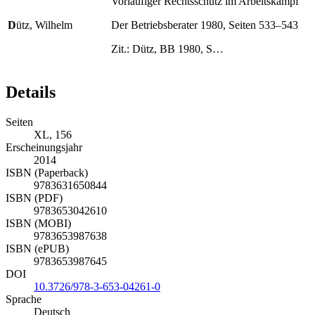
Vorläufiger Rechtsschutz im Arbeitskampf
D
ütz, Wilhelm
Der Betriebsberater 1980, Seiten 533–543
Zit.: Dütz, BB 1980, S…
Details
Seiten
XL, 156
Erscheinungsjahr
2014
ISBN (Paperback)
9783631650844
ISBN (PDF)
9783653042610
ISBN (MOBI)
9783653987638
ISBN (ePUB)
9783653987645
DOI
10.3726/978-3-653-04261-0
Sprache
Deutsch