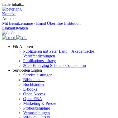
Lade Inhalt...
Kontakt
Anmelden
Mit Benutzername / Email
Über Ihre Institution
Einkaufswagen
de
en
fr
Für Autoren
Publizieren mit Peter Lang – Akademische
Veröffentlichungen
Publikationsanfrage
2026 Emerging Scholars Competition
Serviceleistungen
Serviceleistungen
Bibliotheken
Buchhändler
E-books
Open Access
Open EBA
Marketing & Presse
Probeexemplare
Veranstaltungen
BiblioCon 2025