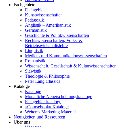
Fachgebiete
Fachgebiete
Kunstwissenschaften
Pädagogik
Anglistik – Amerikanistik
Germanistik
Geschichte & Politikwissenschaften
Rechtswissenschaften, Volks- &
Betriebswirtschaftslehre
Linguistik
Medien- und Kommunikationswissenschaften
Romanistik
Wissenschaft, Gesellschaft & Kulturwissenschaften
Slawistik
Theologie & Philosophie
Peter Lang Classics
Kataloge
Kataloge
Monatliche Neuerscheinungskataloge
Fachgebietskataloge
«Coursebook» Kataloge
Weiteres Marketing Material
Neuigkeiten und Ressourcen
Über uns