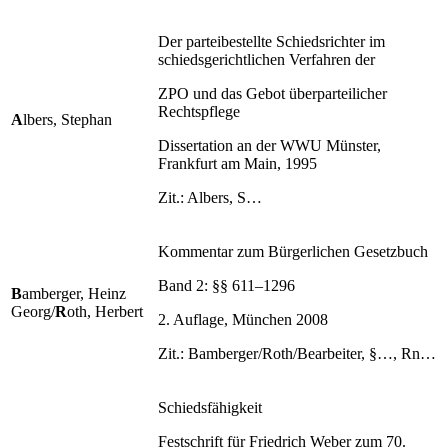
Der parteibestellte Schiedsrichter im
schiedsgerichtlichen Verfahren der
ZPO und das Gebot überparteilicher
Rechtspflege
A
lbers, Stephan
Dissertation an der WWU Münster,
Frankfurt am Main, 1995
Zit.: Albers, S…
Kommentar zum Bürgerlichen Gesetzbuch
Band 2: §§ 611–1296
B
amberger, Heinz
Georg/
R
oth, Herbert
2. Auflage, München 2008
Zit.: Bamberger/Roth/Bearbeiter, §…, Rn…
Schiedsfähigkeit
Festschrift für Friedrich Weber zum 70.