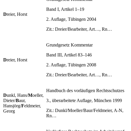
Band I, Artikel 1–19
D
reier, Horst
2. Auflage, Tübingen 2004
Zit.: Dreier/Bearbeiter, Art…, Rn…
Grundgesetz Kommentar
Band III, Artikel 83–146
D
reier, Horst
2. Auflage, Tübingen 2008
Zit.: Dreier/Bearbeiter, Art…, Rn…
Handbuch des vorläufigen Rechtsschutzes
D
unkl, Hans/
M
oeller,
Dieter/
B
aur,
3., überarbeitete Auflage, München 1999
Hansjörg/
F
eldmeier,
Zit.: Dunkl/Moeller/Baur/Feldmeier, A-N,
Georg
Rn…