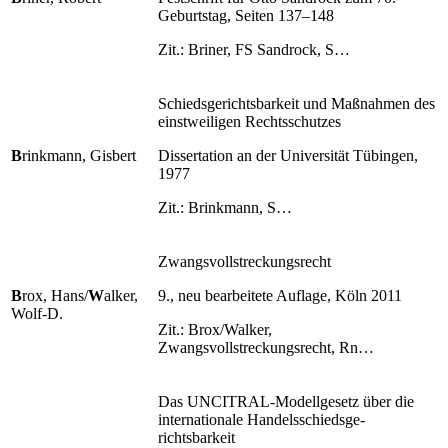
Geburtstag, Seiten 137–148
Zit.: Briner, FS Sandrock, S…
Schiedsgerichtsbarkeit und Maßnahmen des
einstweiligen Rechtsschutzes
B
rinkmann, Gisbert
Dissertation an der Universität Tübingen,
1977
Zit.: Brinkmann, S…
Zwangsvollstreckungsrecht
B
rox, Hans/
W
alker,
9., neu bearbeitete Auflage, Köln 2011
Wolf-D.
Zit.: Brox/Walker,
Zwangsvollstreckungsrecht, Rn…
Das UNCITRAL-Modellgesetz über die
internationale Handelsschiedsge-
richtsbarkeit