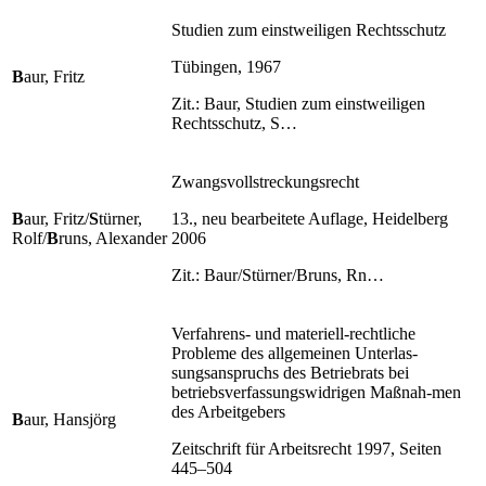
Studien zum einstweiligen Rechtsschutz
Tübingen, 1967
B
aur, Fritz
Zit.: Baur, Studien zum einstweiligen
Rechtsschutz, S…
Zwangsvollstreckungsrecht
B
aur, Fritz/
S
türner,
13., neu bearbeitete Auflage, Heidelberg
Rolf/
B
runs, Alexander
2006
Zit.: Baur/Stürner/Bruns, Rn…
Verfahrens- und materiell-rechtliche
Probleme des allgemeinen Unterlas-
sungsanspruchs des Betriebrats bei
betriebsverfassungswidrigen Maßnah-men
des Arbeitgebers
B
aur, Hansjörg
Zeitschrift für Arbeitsrecht 1997, Seiten
445–504