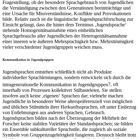
Fragestellung, ob der besondere Sprachgebrauch von Jugendlichen
die Verständigung zwischen den Generationen beeinträchtige und
eine Ursache für Missverständnisse, Konflikte und Provokationen
bilde. Relativ rasch ist die linguistische Jugendsprachforschung zur
Einsicht gelangt, dass die hinter dem Terminus ‚Jugendsprache‘
stehende Homogenitätsannahme eines einheitlichen
Sprachgebrauchs aller Jugendlichen der Heterogenitätsannahme
einer inneren wie äußeren Mehrsprachigkeit bzw. Mehrstimmigkeit
vieler verschiedener Jugendgruppen weichen muss.
Kommunikation in Jugendgruppen
Jugendsprachen entstehen schließlich nicht als Produkte
individueller Sprachleistungen, sondern entwickeln sich durch die
intragenerationelle Kommunikation in Jugendgruppen
7
, oft
innerhalb von Prozessen kollektiver Stilbasteleien. Sie stellen
insofern auch keine ‚eigenen‘ Sprachen dar; vielmehr machen
Jugendliche in besonderer Weise alterspräferenziell von möglichen
und üblichen Stilmitteln ihrer Herkunftssprachen, oft unter Einbezug
von Entlehnungen aus anderen Sprachen, Gebrauch.
Jugendsprachen bilden nach der Überzeugung der Mehrheit der
Forscher keine stabilen Varietäten der Standardsprachen; sie bilden
ein Ensemble subkultureller Sprachstile, die zugleich als soziale
Symbole von Gruppenzugehörigkeit fungieren. Dennoch bleibt trotz