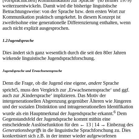
[vorsprachlichen] Kommunikation zur Sprache“ (so Bruner 1979)
weiterzuentwickeln. Damit wird die bisherige linguistische
Betrachtungsweise: von der Sprache bzw. dem ersten Wort zur
Kommunikation praktisch umgekehrt. In diesem Konzept ist
zweifelsohne eine generationelle Differenzierung enthalten, wenn
auch nicht explizit ausgesprochen.
1.2
Jugendsprache
Dies ändert sich ganz wesentlich durch die seit den 80er Jahren
wirkende linguistische Jugendsprachforschung.
Jugendsprache und Erwachsenensprache
Denn die Frage, ob die Jugend eine eigene,
andere
Sprache
spricht
5
, muss den Vergleich zur ‚Erwachsenensprache‘ und ggf.
auch zur ‚Kindersprache‘ implizieren. Das Motiv der
intergenerationellen Abgrenzung gegenüber Älteren wie Jüngeren
und der sozialen Distinktion und intragenerationellen Identifikation
6
wurde als ein Hauptmerkmal der Jugendsprache erkannt.
Dem
Gegenstandsfeld der Jugendsprache kommt mithin eine
entscheidende Auslösefunktion für den
← 13 | 14 →
Einbezug des
Generationsbegriffs
in die linguistische Sprachforschung zu. Dies
konkretisiert sich z.B. in der immer wieder aufgeworfenen