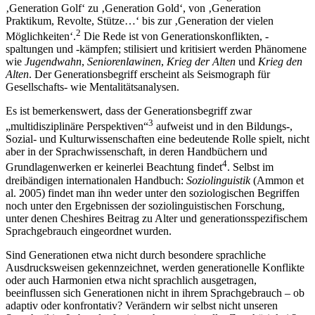
‚Generation Golf‘ zu ‚Generation Gold‘, von ‚Generation
Praktikum, Revolte, Stütze…‘ bis zur ‚Generation der vielen
2
Möglichkeiten‘.
Die Rede ist von Generationskonflikten, -
spaltungen und -kämpfen; stilisiert und kritisiert werden Phänomene
wie
Jugendwahn
,
Seniorenlawinen
,
Krieg der Alten
und
Krieg den
Alten
. Der Generationsbegriff erscheint als Seismograph für
Gesellschafts- wie Mentalitätsanalysen.
Es ist bemerkenswert, dass der Generationsbegriff zwar
3
„multidisziplinäre Perspektiven“
aufweist und in den Bildungs-,
Sozial- und Kulturwissenschaften eine bedeutende Rolle spielt, nicht
aber in der Sprachwissenschaft, in deren Handbüchern und
4
Grundlagenwerken er keinerlei Beachtung findet
. Selbst im
dreibändigen internationalen Handbuch:
Soziolinguistik
(Ammon et
al. 2005) findet man ihn weder unter den soziologischen Begriffen
noch unter den Ergebnissen der soziolinguistischen Forschung,
unter denen Cheshires Beitrag zu Alter und generationsspezifischem
Sprachgebrauch eingeordnet wurden.
Sind Generationen etwa nicht durch besondere sprachliche
Ausdrucksweisen gekennzeichnet, werden generationelle Konflikte
oder auch Harmonien etwa nicht sprachlich ausgetragen,
beeinflussen sich Generationen nicht in ihrem Sprachgebrauch – ob
adaptiv oder konfrontativ? Verändern wir selbst nicht unseren