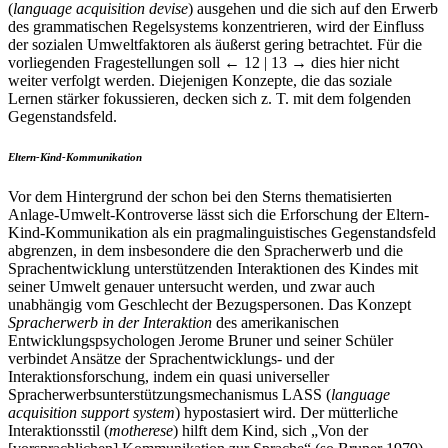
(
language acquisition devise
) ausgehen und die sich auf den Erwerb
des grammatischen Regelsystems konzentrieren, wird der Einfluss
der sozialen Umweltfaktoren als äußerst gering betrachtet. Für die
vorliegenden Fragestellungen soll
← 12 | 13 →
dies hier nicht
weiter verfolgt werden. Diejenigen Konzepte, die das soziale
Lernen stärker fokussieren, decken sich z. T. mit dem folgenden
Gegenstandsfeld.
Eltern-Kind-Kommunikation
Vor dem Hintergrund der schon bei den Sterns thematisierten
Anlage-Umwelt-Kontroverse lässt sich die Erforschung der Eltern-
Kind-Kommunikation als ein pragmalinguistisches Gegenstandsfeld
abgrenzen, in dem insbesondere die den Spracherwerb und die
Sprachentwicklung unterstützenden Interaktionen des Kindes mit
seiner Umwelt genauer untersucht werden, und zwar auch
unabhängig vom Geschlecht der Bezugspersonen. Das Konzept
Spracherwerb in der Interaktion
des amerikanischen
Entwicklungspsychologen Jerome Bruner und seiner Schüler
verbindet Ansätze der Sprachentwicklungs- und der
Interaktionsforschung, indem ein quasi universeller
Spracherwerbsunterstützungsmechanismus LASS (
language
acquisition support system
) hypostasiert wird. Der mütterliche
Interaktionsstil (
motherese
) hilft dem Kind, sich „Von der