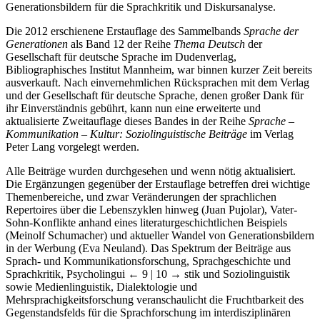
Generationsbildern für die Sprachkritik und Diskursanalyse.
Die 2012 erschienene Erstauflage des Sammelbands
Sprache der
Generationen
als Band 12 der Reihe
Thema Deutsch
der
Gesellschaft für deutsche Sprache im Dudenverlag,
Bibliographisches Institut Mannheim, war binnen kurzer Zeit bereits
ausverkauft. Nach einvernehmlichen Rücksprachen mit dem Verlag
und der Gesellschaft für deutsche Sprache, denen großer Dank für
ihr Einverständnis gebührt, kann nun eine erweiterte und
aktualisierte Zweitauflage dieses Bandes in der Reihe
Sprache –
Kommunikation – Kultur: Soziolinguistische Beiträge
im Verlag
Peter Lang vorgelegt werden.
Alle Beiträge wurden durchgesehen und wenn nötig aktualisiert.
Die Ergänzungen gegenüber der Erstauflage betreffen drei wichtige
Themenbereiche, und zwar Veränderungen der sprachlichen
Repertoires über die Lebenszyklen hinweg (Juan Pujolar), Vater-
Sohn-Konflikte anhand eines literaturgeschichtlichen Beispiels
(Meinolf Schumacher) und aktueller Wandel von Generationsbildern
in der Werbung (Eva Neuland). Das Spektrum der Beiträge aus
Sprach- und Kommunikationsforschung, Sprachgeschichte und
Sprachkritik, Psycholingui
← 9 | 10 →
stik und Soziolinguistik
sowie Medienlinguistik, Dialektologie und
Mehrsprachigkeitsforschung veranschaulicht die Fruchtbarkeit des
Gegenstandsfelds für die Sprachforschung im interdisziplinären