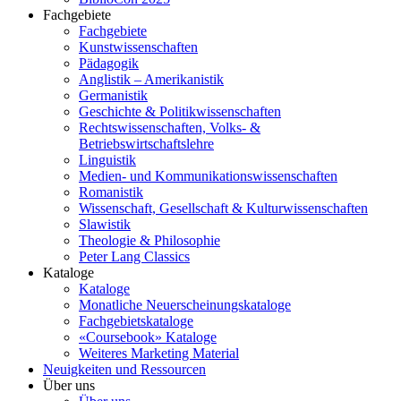
Fachgebiete
Fachgebiete
Kunstwissenschaften
Pädagogik
Anglistik – Amerikanistik
Germanistik
Geschichte & Politikwissenschaften
Rechtswissenschaften, Volks- &
Betriebswirtschaftslehre
Linguistik
Medien- und Kommunikationswissenschaften
Romanistik
Wissenschaft, Gesellschaft & Kulturwissenschaften
Slawistik
Theologie & Philosophie
Peter Lang Classics
Kataloge
Kataloge
Monatliche Neuerscheinungskataloge
Fachgebietskataloge
«Coursebook» Kataloge
Weiteres Marketing Material
Neuigkeiten und Ressourcen
Über uns