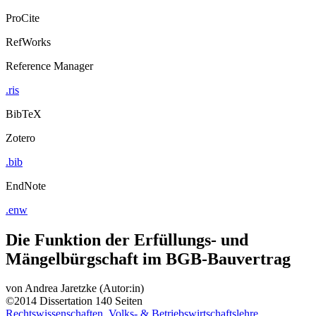
ProCite
RefWorks
Reference Manager
.ris
BibTeX
Zotero
.bib
EndNote
.enw
Die Funktion der Erfüllungs- und
Mängelbürgschaft im BGB-Bauvertrag
von
Andrea Jaretzke (Autor:in)
©2014
Dissertation
140 Seiten
Rechtswissenschaften, Volks- & Betriebswirtschaftslehre