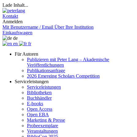
Lade Inhalt...
Kontakt
Anmelden
Mit Benutzername / Email
Über Ihre Institution
Einkaufswagen
de
en
fr
Für Autoren
Publizieren mit Peter Lang – Akademische
Veröffentlichungen
Publikationsanfrage
2026 Emerging Scholars Competition
Serviceleistungen
Serviceleistungen
Bibliotheken
Buchhändler
E-books
Open Access
Open EBA
Marketing & Presse
Probeexemplare
Veranstaltungen
BiblioCon 2025