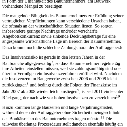
in Form der Unfähigkeit des Bauunternehmers, am Bauwerk
vorhandene Mängel zu beseitigen.
Die mangelnde Fähigkeit des Bauunternehmers zur Erfüllung seiner
vertraglichen Verpflichtungen kann verschiedene Ursachen haben,
die oftmals an der wirtschaftlichen Situation liegen. So sorgen
insbesondere geringe Nachfrage und/oder verschärfte
Angebotskonkurrenz sowie sinkende Deckungsbeträge für eine
angespannte wirtschaftliche Lage im Bereich der Bauunternehmer.
Dazu kommt noch die schlechte Zahlungsmoral der Auftraggeber.
6
Das Insolvenzrisiko ist gerade in den letzten Jahren in der
7
Baubranche allgegenwärtig
, so dass Bauunternehmer regelmäßig
ihre Arbeiten einstellen müssen, weil sie zahlungsunfähig sind oder
über ihr Vermögen ein Insolvenzverfahren eröffnet wird. Nachdem
die Insolvenzen im Baugewerbe zwischen 2006 und 2008 leicht
8
zurückgingen
und bedingt durch die Folgen der Finanzkrise im
9
Jahr 2007 ab 2008 wieder leicht anstiegen
, ist seit 2011 ein leichter
10
Rückgang, der nach wie vor hohen Insolvenzen zu verzeichnen
.
Hinzu kommen lange Bauzeiten und lange Verjährungsfristen,
während denen der Auftraggeber ohne Sicherheit uneingeschränkt
11
das Bonitätsrisiko des Bauunternehmers tragen müsste.
Die
teilweise überlange Prozessdauer stellt daneben ebenfalls häufig ein