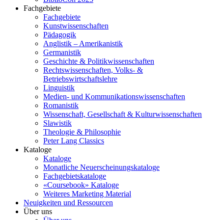
Fachgebiete
Fachgebiete
Kunstwissenschaften
Pädagogik
Anglistik – Amerikanistik
Germanistik
Geschichte & Politikwissenschaften
Rechtswissenschaften, Volks- &
Betriebswirtschaftslehre
Linguistik
Medien- und Kommunikationswissenschaften
Romanistik
Wissenschaft, Gesellschaft & Kulturwissenschaften
Slawistik
Theologie & Philosophie
Peter Lang Classics
Kataloge
Kataloge
Monatliche Neuerscheinungskataloge
Fachgebietskataloge
«Coursebook» Kataloge
Weiteres Marketing Material
Neuigkeiten und Ressourcen
Über uns