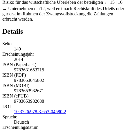
Risiko für das wirtschaftliche Überleben der beteiligten
← 15 | 16
→
Unternehmen dar
12
, weil erst nach Rechtskraft des Urteils oder
gar erst im Rahmen der Zwangsvollstreckung die Zahlungen
erbracht werden.
Details
Seiten
140
Erscheinungsjahr
2014
ISBN (Paperback)
9783631653715
ISBN (PDF)
9783653045802
ISBN (MOBI)
9783653982671
ISBN (ePUB)
9783653982688
DOI
10.3726/978-3-653-04580-2
Sprache
Deutsch
Erscheinungsdatum