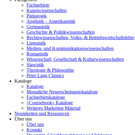
Fachgebiete
Kunstwissenschaften
Pädagogik
Anglistik – Amerikanistik
Germanistik
Geschichte & Politikwissenschaften
Rechtswissenschaften, Volks- & Betriebswirtschaftslehre
Linguistik
Medien- und Kommunikationswissenschaften
Romanistik
Wissenschaft, Gesellschaft & Kulturwissenschaften
Slawistik
Theologie & Philosophie
Peter Lang Classics
Kataloge
Kataloge
Monatliche Neuerscheinungskataloge
Fachgebietskataloge
«Coursebook» Kataloge
Weiteres Marketing Material
Neuigkeiten und Ressourcen
Über uns
Über uns
Kontakt