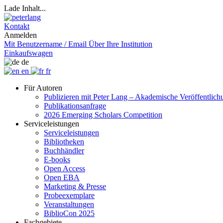
Lade Inhalt...
Kontakt
Anmelden
Mit Benutzername / Email
Über Ihre Institution
Einkaufswagen
de
en
fr
Für Autoren
Publizieren mit Peter Lang – Akademische Veröffentlic
Publikationsanfrage
2026 Emerging Scholars Competition
Serviceleistungen
Serviceleistungen
Bibliotheken
Buchhändler
E-books
Open Access
Open EBA
Marketing & Presse
Probeexemplare
Veranstaltungen
BiblioCon 2025
Fachgebiete