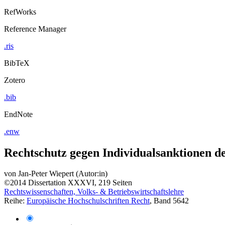
RefWorks
Reference Manager
.ris
BibTeX
Zotero
.bib
EndNote
.enw
Rechtschutz gegen Individualsanktionen d
von
Jan-Peter Wiepert (Autor:in)
©2014
Dissertation
XXXVI, 219 Seiten
Rechtswissenschaften, Volks- & Betriebswirtschaftslehre
Reihe:
Europäische Hochschulschriften Recht
, Band 5642