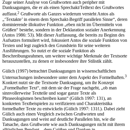
Zuge seiner Analyse von Grußworten auch peripher mit
Danksagungen, die er als einen Sprechakt/Teiltext des Grußwortes
2
auffasst.
Grußworte als Ganzes wiederum versteht Antos als
„‘Textakte’ in einem dem Sprechakt-Begriff parallelen Sinne“, deren
dominierende illokutive Funktion „eben nicht im Übermitteln von
Grüßen“ bestehe, sondern in der Deklaration sozialer Anerkennung
(Antos 1986: 53). Mit dieser Auffassung, die bereits zu Beginn des
Aufsatzes formuliert wird, fokussiert Antos die soziale Funktion von
Texten und legt zugleich den Grundstein für seine weiteren
Ausführungen. So nutzt er die soziale Funktion als
Beschreibungsrahmen, um weitere wichtige Merkmale der Textsorte
herauszustellen, zu denen er insbesondere ihre Stilistik zählt.
Gülich (1997) betrachtet Danksagungen in wissenschaftlichen
3
Untersuchungen insbesondere unter dem Aspekt des Formelhaften.
Konkret nutzt sie die Textsorte Danksagung, um ihr Konzept
„Formelhafter Text“, mit dem sie der Frage nachgeht, „ob man
sinnvollerweise Textteile und sogar ganze Texte als
Phraseologismen beschreiben kann“ (Gülich 1997: 131), an
konkreten Textbeispielen zu verifizieren und Charakteristika
formelhafter Texte zu entwickeln (Gülich 1997: 131f.). Dabei zieht
Gülich auch einen Vergleich zwischen Grußworten und
Danksagungen und weist auf deutliche Parallelen hin, wie die
Tatsache, dass Grußworte wie auch Danksagungen nicht mit ihrem
alltäglichen Pendant – dem Grüßen und Danken in