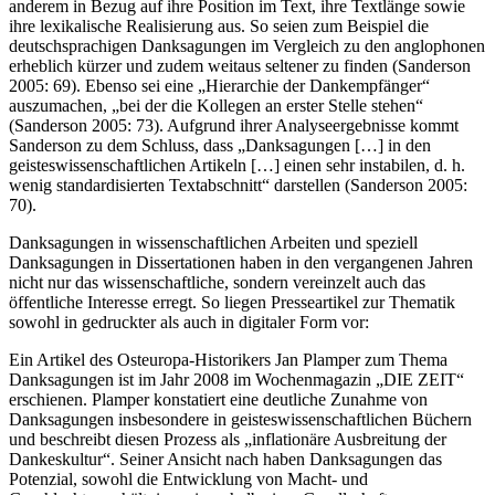
anderem in Bezug auf ihre Position im Text, ihre Textlänge sowie
ihre lexikalische Realisierung aus. So seien zum Beispiel die
deutschsprachigen Danksagungen im Vergleich zu den anglophonen
erheblich kürzer und zudem weitaus seltener zu finden (Sanderson
2005: 69). Ebenso sei eine „Hierarchie der Dankempfänger“
auszumachen, „bei der die Kollegen an erster Stelle stehen“
(Sanderson 2005: 73). Aufgrund ihrer Analyseergebnisse kommt
Sanderson zu dem Schluss, dass „Danksagungen […] in den
geisteswissenschaftlichen Artikeln […] einen sehr instabilen, d. h.
wenig standardisierten Textabschnitt“ darstellen (Sanderson 2005:
70).
Danksagungen in wissenschaftlichen Arbeiten und speziell
Danksagungen in Dissertationen haben in den vergangenen Jahren
nicht nur das wissenschaftliche, sondern vereinzelt auch das
öffentliche Interesse erregt. So liegen Presseartikel zur Thematik
sowohl in gedruckter als auch in digitaler Form vor:
Ein Artikel des Osteuropa-Historikers Jan Plamper zum Thema
Danksagungen ist im Jahr 2008 im Wochenmagazin „DIE ZEIT“
erschienen. Plamper konstatiert eine deutliche Zunahme von
Danksagungen insbesondere in geisteswissenschaftlichen Büchern
und beschreibt diesen Prozess als „inflationäre Ausbreitung der
Dankeskultur“. Seiner Ansicht nach haben Danksagungen das
Potenzial, sowohl die Entwicklung von Macht- und