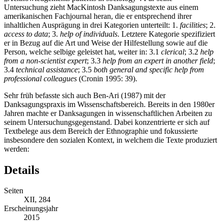
Untersuchung zieht MacKintosh Danksagungstexte aus einem
amerikanischen Fachjournal heran, die er entsprechend ihrer
inhaltlichen Ausprägung in drei Kategorien unterteilt: 1.
facilities
; 2.
access to data
; 3.
help of individuals
. Letztere Kategorie spezifiziert
er in Bezug auf die Art und Weise der Hilfestellung sowie auf die
Person, welche selbige geleistet hat, weiter in: 3.1
clerical
; 3.2
help
from a non-scientist expert
; 3.3
help from an expert in another field
;
3.4
technical assistance
; 3.5
both general and specific help from
professional colleagues
(Cronin 1995: 39).
Sehr früh befasste sich auch Ben-Ari (1987) mit der
Danksagungspraxis im Wissenschaftsbereich. Bereits in den 1980er
Jahren machte er Danksagungen in wissenschaftlichen Arbeiten zu
seinem Untersuchungsgegenstand. Dabei konzentrierte er sich auf
Textbelege aus dem Bereich der Ethnographie und fokussierte
insbesondere den sozialen Kontext, in welchem die Texte produziert
werden:
Details
Seiten
XII, 284
Erscheinungsjahr
2015