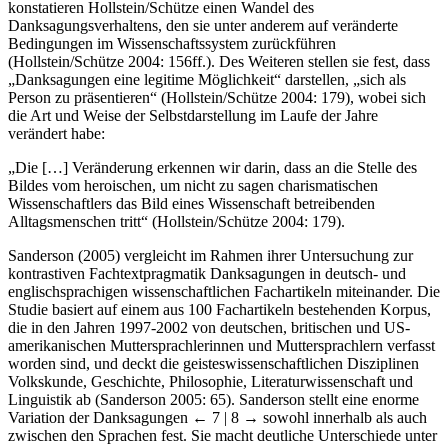
konstatieren Hollstein/Schütze einen Wandel des
Danksagungsverhaltens, den sie unter anderem auf veränderte
Bedingungen im Wissenschaftssystem zurückführen
(Hollstein/Schütze 2004: 156ff.). Des Weiteren stellen sie fest, dass
„Danksagungen eine legitime Möglichkeit“ darstellen, „sich als
Person zu präsentieren“ (Hollstein/Schütze 2004: 179), wobei sich
die Art und Weise der Selbstdarstellung im Laufe der Jahre
verändert habe:
„Die […] Veränderung erkennen wir darin, dass an die Stelle des
Bildes vom heroischen, um nicht zu sagen charismatischen
Wissenschaftlers das Bild eines Wissenschaft betreibenden
Alltagsmenschen tritt“ (Hollstein/Schütze 2004: 179).
Sanderson (2005) vergleicht im Rahmen ihrer Untersuchung zur
kontrastiven Fachtextpragmatik Danksagungen in deutsch- und
englischsprachigen wissenschaftlichen Fachartikeln miteinander. Die
Studie basiert auf einem aus 100 Fachartikeln bestehenden Korpus,
die in den Jahren 1997-2002 von deutschen, britischen und US-
amerikanischen Muttersprachlerinnen und Muttersprachlern verfasst
worden sind, und deckt die geisteswissenschaftlichen Disziplinen
Volkskunde, Geschichte, Philosophie, Literaturwissenschaft und
Linguistik ab (Sanderson 2005: 65). Sanderson stellt eine enorme
Variation der Danksagungen
← 7 | 8 →
sowohl innerhalb als auch
zwischen den Sprachen fest. Sie macht deutliche Unterschiede unter