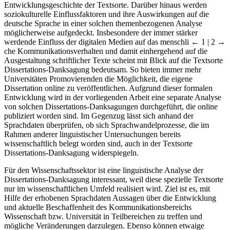
Entwicklungsgeschichte der Textsorte. Darüber hinaus werden
soziokulturelle Einflussfaktoren und ihre Auswirkungen auf die
deutsche Sprache in einer solchen themenbezogenen Analyse
möglicherweise aufgedeckt. Insbesondere der immer stärker
werdende Einfluss der digitalen Medien auf das menschli
← 1 | 2 →
che Kommunikationsverhalten und damit einhergehend auf die
Ausgestaltung schriftlicher Texte scheint mit Blick auf die Textsorte
Dissertations-Danksagung bedeutsam. So bieten immer mehr
Universitäten Promovierenden die Möglichkeit, die eigene
Dissertation online zu veröffentlichen. Aufgrund dieser formalen
Entwicklung wird in der vorliegenden Arbeit eine separate Analyse
von solchen Dissertations-Danksagungen durchgeführt, die online
publiziert worden sind. Im Gegenzug lässt sich anhand der
Sprachdaten überprüfen, ob sich Sprachwandelprozesse, die im
Rahmen anderer linguistischer Untersuchungen bereits
wissenschaftlich belegt worden sind, auch in der Textsorte
Dissertations-Danksagung widerspiegeln.
Für den Wissenschaftssektor ist eine linguistische Analyse der
Dissertations-Danksagung interessant, weil diese spezielle Textsorte
nur im wissenschaftlichen Umfeld realisiert wird. Ziel ist es, mit
Hilfe der erhobenen Sprachdaten Aussagen über die Entwicklung
und aktuelle Beschaffenheit des Kommunikationsbereichs
Wissenschaft bzw. Universität in Teilbereichen zu treffen und
mögliche Veränderungen darzulegen. Ebenso können etwaige