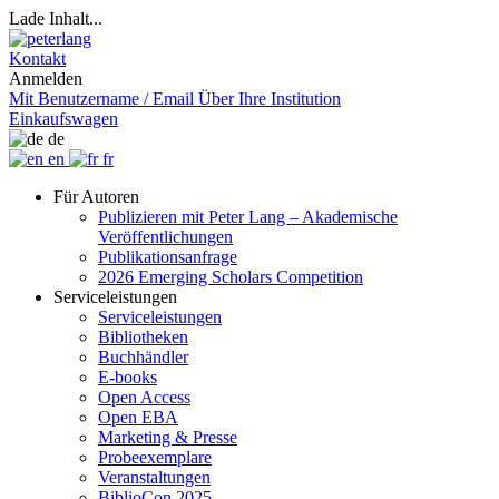
Lade Inhalt...
Kontakt
Anmelden
Mit Benutzername / Email
Über Ihre Institution
Einkaufswagen
de
en
fr
Für Autoren
Publizieren mit Peter Lang – Akademische
Veröffentlichungen
Publikationsanfrage
2026 Emerging Scholars Competition
Serviceleistungen
Serviceleistungen
Bibliotheken
Buchhändler
E-books
Open Access
Open EBA
Marketing & Presse
Probeexemplare
Veranstaltungen
BiblioCon 2025