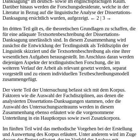
Danksagung“ im deutsch- sowie im englischsprachigen Raum.
Darüber hinaus werden die Forschungsdesiderate, welche in der
Literatur in Bezug auf die linguistische Analyse der Dissertations-
Danksagung ersichtlich wurden, aufgezeigt.
← 2 | 3 →
Im dritten Teil gilt es, die theoretischen Grundlagen zu schaffen, die
für eine adäquate Textsortenbeschreibung der Dissertations-
Danksagung unerlässlich sind. In diesem Zusammenhang wird
zunächst die Entwicklung der Textlinguistik als Teildisziplin der
Linguistik skizziert und die Textsortenbeschreibung als eine ihrer
wesentlichen Aufgaben herausgestellt. Im Anschluss daran werden
diejenigen Aspekte der textlinguistischen Forschung, die im
weiteren Verlauf der Arbeit als relevant gesetzt werden, separat
vorgestellt und zu einem individuellen Textbeschreibungsmodell
zusammengefügt.
Der vierte Teil der Untersuchung befasst sich mit dem Korpus.
Faktoren wie die Auswahl der Fachdisziplinen, aus denen die
analysierten Dissertations-Danksagungen stammen, oder die
Auswahl des Untersuchungszeitraums werden in diesem
Zusammenhang ebenso erläutert wie die vorgenommene
Unterteilung in ein Hauptkorpus sowie zwei Zusatzkorpora.
Im fünften Teil wird das methodische Vorgehen bei der Erstellung
und Auswertung des Korpus erläutert. Unter anderem wird im Zuge
dessen der
Pretest
erläutert, der im Vorfeld der Analyse mit