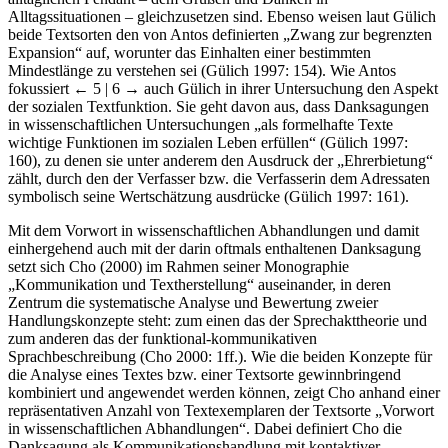
Alltagssituationen – gleichzusetzen sind. Ebenso weisen laut Gülich
beide Textsorten den von Antos definierten „Zwang zur begrenzten
Expansion“ auf, worunter das Einhalten einer bestimmten
Mindestlänge zu verstehen sei (Gülich 1997: 154). Wie Antos
fokussiert
← 5 | 6 →
auch Gülich in ihrer Untersuchung den Aspekt
der sozialen Textfunktion. Sie geht davon aus, dass Danksagungen
in wissenschaftlichen Untersuchungen „als formelhafte Texte
wichtige Funktionen im sozialen Leben erfüllen“ (Gülich 1997:
160), zu denen sie unter anderem den Ausdruck der „Ehrerbietung“
zählt, durch den der Verfasser bzw. die Verfasserin dem Adressaten
symbolisch seine Wertschätzung ausdrücke (Gülich 1997: 161).
Mit dem Vorwort in wissenschaftlichen Abhandlungen und damit
einhergehend auch mit der darin oftmals enthaltenen Danksagung
setzt sich Cho (2000) im Rahmen seiner Monographie
„Kommunikation und Textherstellung“ auseinander, in deren
Zentrum die systematische Analyse und Bewertung zweier
Handlungskonzepte steht: zum einen das der Sprechakttheorie und
zum anderen das der funktional-kommunikativen
Sprachbeschreibung (Cho 2000: 1ff.). Wie die beiden Konzepte für
die Analyse eines Textes bzw. einer Textsorte gewinnbringend
kombiniert und angewendet werden können, zeigt Cho anhand einer
repräsentativen Anzahl von Textexemplaren der Textsorte „Vorwort
in wissenschaftlichen Abhandlungen“. Dabei definiert Cho die
Danksagung als Kommunikationshandlung mit kontaktiver