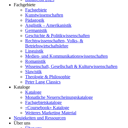
Fachgebiete
Fachgebiete
Kunstwissenschaften
Pädagogik
Anglistik – Amerikanistik
Germanistik
Geschichte & Politikwissenschaften
Rechtswissenschaften, Volks- &
Betriebswirtschaftslehre
Linguistik
Medien- und Kommunikationswissenschaften
Romanistik
Wissenschaft, Gesellschaft & Kulturwissenschaften
Slawistik
Theologie & Philosophie
Peter Lang Classics
Kataloge
Kataloge
Monatliche Neuerscheinungskataloge
Fachgebietskataloge
«Coursebook» Kataloge
Weiteres Marketing Material
Neuigkeiten und Ressourcen
Über uns