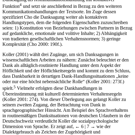
4
Funktion
und setzt sie anschließend in Bezug zu den weiteren
Kommunikationshandlungen der Textsorte. Im Zuge dessen
spezifiziert Cho die Danksagung weiter als kontaktiven
Handlungstypen, dem die folgenden Eigenschaften zuzuschreiben
seien: 1) Konstitution von Beziehungen zwischen Partnern in Bezug
auf gedankliche, emotionale und volitive Inhalte; 2) Abhängigkeit
von tradierten gesellschaftlichen Verhaltensnormen; 3) geringe
Komplexität (Cho 2000: 190f.).
Koller (2001) wählt drei Zugänge, um sich Danksagungen in
wissenschaftlichen Arbeiten zu nähern: Zunächst beleuchtet er den
Dank als alltäglich-routinierte Handlung unter dem Aspekt der
Höflichkeit und der Höflichkeitsregeln und kommt zu dem Schluss,
dass Dankbarkeit in derartigen Dank-Handlungssituationen „keine
oder nur eine höchst nebensächliche Rolle“ (Koller 2001: 273f.)
5
spielt.
Vielmehr erfolgten diese Dankhandlungen in
Übereinstimmung mit kulturell determinierten Verhaltensregeln
(Koller 2001: 274). Von dieser Überlegung aus gelangt Koller zu
seinem zweiten Zugang, der Betrachtung von Dank in
sprachgeographischer Hinsicht. Am Beispiel des Sprachverhaltens
in routinemäßigen Danksituationen von deutschen Urlaubern in der
Deutschschweiz verdeutlicht Koller die sozialpsychologische
Dimension von Sprache. Er zeigt auf,
← 6 | 7 →
wie der
Dialektgebrauch als Zeichen der Zugehörigkeit und