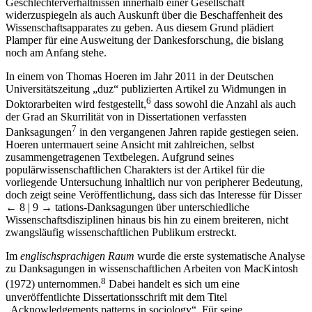
Geschlechterverhältnissen innerhalb einer Gesellschaft
widerzuspiegeln als auch Auskunft über die Beschaffenheit des
Wissenschaftsapparates zu geben. Aus diesem Grund plädiert
Plamper für eine Ausweitung der Dankesforschung, die bislang
noch am Anfang stehe.
In einem von Thomas Hoeren im Jahr 2011 in der Deutschen
Universitätszeitung „duz“ publizierten Artikel zu Widmungen in
6
Doktorarbeiten wird festgestellt,
dass sowohl die Anzahl als auch
der Grad an Skurrilität von in Dissertationen verfassten
7
Danksagungen
in den vergangenen Jahren rapide gestiegen seien.
Hoeren untermauert seine Ansicht mit zahlreichen, selbst
zusammengetragenen Textbelegen. Aufgrund seines
populärwissenschaftlichen Charakters ist der Artikel für die
vorliegende Untersuchung inhaltlich nur von peripherer Bedeutung,
doch zeigt seine Veröffentlichung, dass sich das Interesse für Disser
← 8 | 9 →
tations-Danksagungen über unterschiedliche
Wissenschaftsdisziplinen hinaus bis hin zu einem breiteren, nicht
zwangsläufig wissenschaftlichen Publikum erstreckt.
Im
englischsprachigen Raum
wurde die erste systematische Analyse
zu Danksagungen in wissenschaftlichen Arbeiten von MacKintosh
8
(1972) unternommen.
Dabei handelt es sich um eine
unveröffentlichte Dissertationsschrift mit dem Titel
„Acknowledgements patterns in sociology“. Für seine