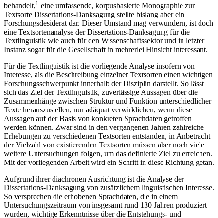
1
behandelt,
eine umfassende, korpusbasierte Monographie zur
Textsorte Dissertations-Danksagung stellte bislang aber ein
Forschungsdesiderat dar. Dieser Umstand mag verwundern, ist doch
eine Textsortenanalyse der Dissertations-Danksagung für die
Textlinguistik wie auch für den Wissenschaftssektor und in letzter
Instanz sogar für die Gesellschaft in mehrerlei Hinsicht interessant.
Für die Textlinguistik ist die vorliegende Analyse insofern von
Interesse, als die Beschreibung einzelner Textsorten einen wichtigen
Forschungsschwerpunkt innerhalb der Disziplin darstellt. So lässt
sich das Ziel der Textlinguistik, zuverlässige Aussagen über die
Zusammenhänge zwischen Struktur und Funktion unterschiedlicher
Texte herauszustellen, nur adäquat verwirklichen, wenn diese
Aussagen auf der Basis von konkreten Sprachdaten getroffen
werden können. Zwar sind in den vergangenen Jahren zahlreiche
Erhebungen zu verschiedenen Textsorten entstanden, in Anbetracht
der Vielzahl von existierenden Textsorten müssen aber noch viele
weitere Untersuchungen folgen, um das definierte Ziel zu erreichen.
Mit der vorliegenden Arbeit wird ein Schritt in diese Richtung getan.
Aufgrund ihrer diachronen Ausrichtung ist die Analyse der
Dissertations-Danksagung von zusätzlichem linguistischen Interesse.
So versprechen die erhobenen Sprachdaten, die in einem
Untersuchungszeitraum von insgesamt rund 130 Jahren produziert
wurden, wichtige Erkenntnisse über die Entstehungs- und