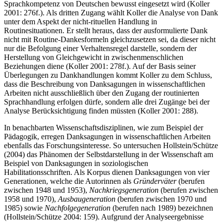
Sprachkompetenz von Deutschen bewusst eingesetzt wird (Koller
2001: 276f.). Als dritten Zugang wählt Koller die Analyse von Dank
unter dem Aspekt der nicht-rituellen Handlung in
Routinesituationen. Er stellt heraus, dass der ausformulierte Dank
nicht mit Routine-Dankesformeln gleichzusetzen sei, da dieser nicht
nur die Befolgung einer Verhaltensregel darstelle, sondern der
Herstellung von Gleichgewicht in zwischenmenschlichen
Beziehungen diene (Koller 2001: 278f.). Auf der Basis seiner
Überlegungen zu Dankhandlungen kommt Koller zu dem Schluss,
dass die Beschreibung von Danksagungen in wissenschaftlichen
Arbeiten nicht ausschließlich über den Zugang der routinierten
Sprachhandlung erfolgen dürfe, sondern alle drei Zugänge bei der
Analyse Berücksichtigung finden müssten (Koller 2001: 288).
In benachbarten Wissenschaftsdisziplinen, wie zum Beispiel der
Pädagogik, erregen Danksagungen in wissenschaftlichen Arbeiten
ebenfalls das Forschungsinteresse. So untersuchen Hollstein/Schütze
(2004) das Phänomen der Selbstdarstellung in der Wissenschaft am
Beispiel von Danksagungen in soziologischen
Habilitationsschriften. Als Korpus dienen Danksagungen von vier
Generationen, welche die Autorinnen als
Gründerväter
(berufen
zwischen 1948 und 1953),
Nachkriegsgeneration
(berufen zwischen
1958 und 1970),
Ausbaugeneration
(berufen zwischen 1970 und
1985) sowie
Nachfolgegeneration
(berufen nach 1989) bezeichnen
(Hollstein/Schütze 2004: 159). Aufgrund der Analyseergebnisse