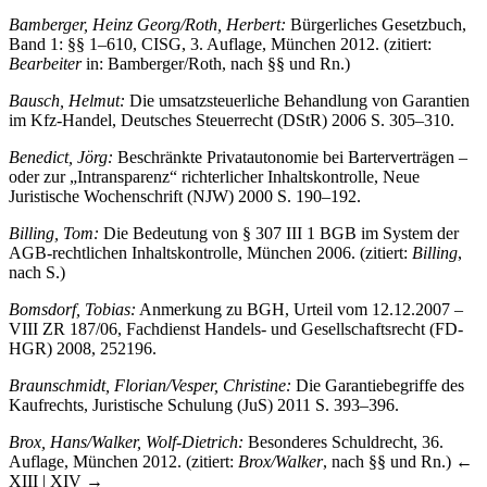
Bamberger, Heinz Georg/Roth, Herbert:
Bürgerliches Gesetzbuch,
Band 1: §§ 1–610, CISG, 3. Auflage, München 2012. (zitiert:
Bearbeiter
in: Bamberger/Roth, nach §§ und Rn.)
Bausch, Helmut:
Die umsatzsteuerliche Behandlung von Garantien
im Kfz-Handel, Deutsches Steuerrecht (DStR) 2006 S. 305–310.
Benedict, Jörg:
Beschränkte Privatautonomie bei Barterverträgen –
oder zur „Intransparenz“ richterlicher Inhaltskontrolle, Neue
Juristische Wochenschrift (NJW) 2000 S. 190–192.
Billing, Tom:
Die Bedeutung von § 307 III 1 BGB im System der
AGB-rechtlichen Inhaltskontrolle, München 2006. (zitiert:
Billing
,
nach S.)
Bomsdorf, Tobias:
Anmerkung zu BGH, Urteil vom 12.12.2007 –
VIII ZR 187/06, Fachdienst Handels- und Gesellschaftsrecht (FD-
HGR) 2008, 252196.
Braunschmidt, Florian/Vesper, Christine:
Die Garantiebegriffe des
Kaufrechts, Juristische Schulung (JuS) 2011 S. 393–396.
Brox, Hans/Walker, Wolf-Dietrich:
Besonderes Schuldrecht, 36.
Auflage, München 2012. (zitiert:
Brox/Walker
, nach §§ und Rn.)
←
XIII | XIV →