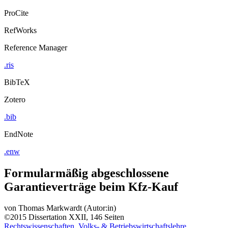
ProCite
RefWorks
Reference Manager
.ris
BibTeX
Zotero
.bib
EndNote
.enw
Formularmäßig abgeschlossene
Garantieverträge beim Kfz-Kauf
von
Thomas Markwardt (Autor:in)
©2015
Dissertation
XXII, 146 Seiten
Rechtswissenschaften, Volks- & Betriebswirtschaftslehre