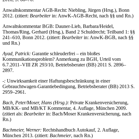
Anwaltskommentar AGB-Recht: Niebling, Jürgen (Hrsg.), Bonn
2012. (zitiert:
Bearbeiter
in: AnwK-AGB-Recht, nach §§ und Rn.)
Anwaltskommentar BGB: Dauner-Lieb, Barbara/Heidel,
Thomas/Ring, Gerhard (Hrsg.), Band 2 Schuldrecht; Teilband 1: §§
241–610, Bonn 2012. (zitiert:
Bearbeiter
in: AnwK-BGB, nach §§
und Rn.)
Ayad, Patrick:
Garantie schleuderfrei – ein bloßes
Kommunikationsproblem? Anmerkung zu BGH, Urteil vom
6.7.2011–VIII ZR 293/10, Betriebsberater (BB) 2011 S. 2896–
2897.
-:
Unwirksamkeit einer Haftungsbeschränkung in einer
Gebrauchtwagen-Garantiebedingung, Betriebsberater (BB) 2013 S.
2959–2961.
Bach, Peter/Moser, Hans (Hrsg.):
Private Krankenversicherung,
MB/KK- und MB/KT Kommentar, 4. Auflage, München 2009.
(zitiert als:
Bearbeiter
in: Bach/Moser Krankenversicherung, nach
Rn.)
Bachmeier, Werner:
Rechtshandbuch Autokauf, 2. Auflage,
München 2013. (zitiert:
Bachmeier
, nach Rn.)