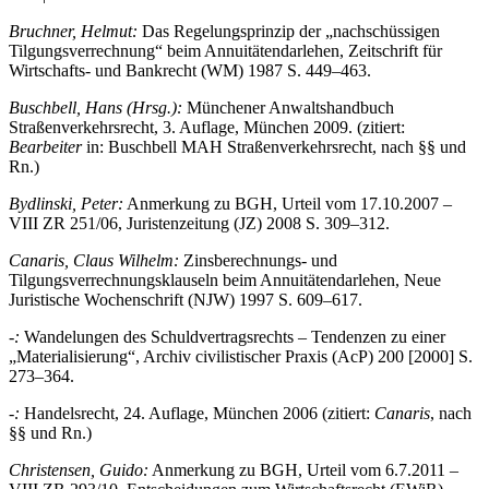
Bruchner, Helmut:
Das Regelungsprinzip der „nachschüssigen
Tilgungsverrechnung“ beim Annuitätendarlehen, Zeitschrift für
Wirtschafts- und Bankrecht (WM) 1987 S. 449–463.
Buschbell, Hans (Hrsg.):
Münchener Anwaltshandbuch
Straßenverkehrsrecht, 3. Auflage, München 2009. (zitiert:
Bearbeiter
in: Buschbell MAH Straßenverkehrsrecht, nach §§ und
Rn.)
Bydlinski, Peter:
Anmerkung zu BGH, Urteil vom 17.10.2007 –
VIII ZR 251/06, Juristenzeitung (JZ) 2008 S. 309–312.
Canaris, Claus Wilhelm:
Zinsberechnungs- und
Tilgungsverrechnungsklauseln beim Annuitätendarlehen, Neue
Juristische Wochenschrift (NJW) 1997 S. 609–617.
-:
Wandelungen des Schuldvertragsrechts – Tendenzen zu einer
„Materialisierung“, Archiv civilistischer Praxis (AcP) 200 [2000] S.
273–364.
-:
Handelsrecht, 24. Auflage, München 2006 (zitiert:
Canaris
, nach
§§ und Rn.)
Christensen, Guido:
Anmerkung zu BGH, Urteil vom 6.7.2011 –