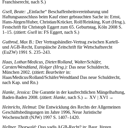
Franchiserecht, nach S.)
Gsell, Beate:
„Einfache“ Beschaffenheitsvereinbarung und
Haftungsausschluss beim Kauf einer gebrauchten Sache in: Ernst,
Hans-Jürgen/Huber, Christian/Krücker, Rolf/Reinking, Kurt (Hrsg.),
Festschrift für Christoph Eggert zum 65. Geburtstag, Köln 2008 S.
1–15. (zitiert:
Gsell
in: FS Eggert, nach S.)
Gutbrod, Max B.:
Der Vertragshändler-Vertrag zwischen Kartell-
und AGB-Recht, Europäische Zeitschrift für Wirtschaftsrecht
(EuZW) 1991 S. 235–243.
Haas, Lothar/Medicus, Dieter/Rolland, Walter/Schäfer,
Carsten/Wendtland, Holger (Hrsg.):
Das neue Schuldrecht,
München 2002. (zitiert:
Bearbeiter
in:
Haas/Medicus/Rolland/Schäfer/Wendtland Das neue Schuldrecht,
nach Kap. und Rn.)
Hanke, Jessica:
Die Garantie in der kaufrechtlichen Mängelhaftung,
Baden-Baden 2008. (zitiert:
Hanke
, nach S.)
← XV | XVI →
Heinrichs, Helmut:
Die Entwicklung des Rechts der Allgemeinen
Geschäftsbedingungen im Jahre 1996, Neue Juristische
Wochenschrift (NJW) 1997 S. 1407–1420.
Hellner, Thorwald:
Quo vadis AGB-Recht? in: Baur, Jürgen