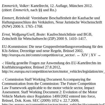
Emmerich, Volker:
Kartellrecht, 12. Auflage, München 2012.
(zitiert:
Emmerich
, nach §§ und Rn.)
Emmert, Reinhold:
Vereinbarte Beschaffenheit der Kaufsache und
Haftungsausschluss des Verkäufers, Neue Juristische Wochenschrift
(NJW) 2006 S. 1765–1768.
Ernst, Wolfgang/Gsell, Beate:
Kaufrechtsrichtlinie und BGB,
Zeitschrift für Wirtschaftsrecht (ZIP) 2000 S. 1410–1417.
EU-Kommission: Die neue Gruppenfreistellungsverordnung für den
Kfz-Sektor, Derzeitige und neue Regeln, Brüssel 2002,
http://europa.eu.int/comm/competition/car_sector/
.
← XIV | XV →
-:
Häufig gestellte Fragen zur Anwendung des EU-Kartellrechts im
Kraftfahrzeugsektor, Brüssel 27.8.2012,
http://ec.europa.eu/competition/sectors/motor_vehicles/legislation/mv
-:
Commission Staff Working Document Accompanying the
Communication from the Commission: The Future Competition
Law Framework applicable to the motor vehicle sector, Impact
Assessment. Staff Working Document 2: Evolution of the Motor
Vehicle Markets since Regulation 1400/2002 entered into force,
Brüssel, Dok. Kom. SEC (2009) 1052 v. 22.7.2009,
http://ec.europa.eu/competition/sectors/motor_vehicles/documents/wd