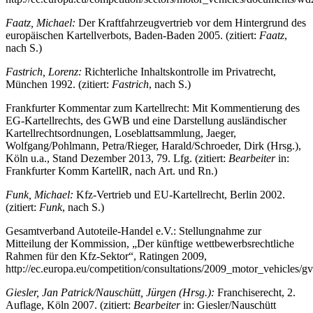
Faatz, Michael:
Der Kraftfahrzeugvertrieb vor dem Hintergrund des
europäischen Kartellverbots, Baden-Baden 2005. (zitiert:
Faatz
,
nach S.)
Fastrich, Lorenz:
Richterliche Inhaltskontrolle im Privatrecht,
München 1992. (zitiert:
Fastrich
, nach S.)
Frankfurter Kommentar zum Kartellrecht: Mit Kommentierung des
EG-Kartellrechts, des GWB und eine Darstellung ausländischer
Kartellrechtsordnungen, Loseblattsammlung, Jaeger,
Wolfgang/Pohlmann, Petra/Rieger, Harald/Schroeder, Dirk (Hrsg.),
Köln u.a., Stand Dezember 2013, 79. Lfg. (zitiert:
Bearbeiter
in:
Frankfurter Komm KartellR, nach Art. und Rn.)
Funk, Michael:
Kfz-Vertrieb und EU-Kartellrecht, Berlin 2002.
(zitiert:
Funk
, nach S.)
Gesamtverband Autoteile-Handel e.V.: Stellungnahme zur
Mitteilung der Kommission, „Der künftige wettbewerbsrechtliche
Rahmen für den Kfz-Sektor“, Ratingen 2009,
http://ec.europa.eu/competition/consultations/2009_motor_vehicles/g
Giesler, Jan Patrick/Nauschütt, Jürgen (Hrsg.):
Franchiserecht, 2.
Auflage, Köln 2007. (zitiert:
Bearbeiter
in: Giesler/Nauschütt