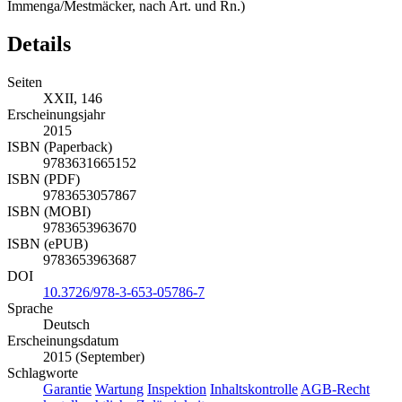
Immenga/Mestmäcker, nach Art. und Rn.)
Details
Seiten
XXII, 146
Erscheinungsjahr
2015
ISBN (Paperback)
9783631665152
ISBN (PDF)
9783653057867
ISBN (MOBI)
9783653963670
ISBN (ePUB)
9783653963687
DOI
10.3726/978-3-653-05786-7
Sprache
Deutsch
Erscheinungsdatum
2015 (September)
Schlagworte
Garantie
Wartung
Inspektion
Inhaltskontrolle
AGB-Recht