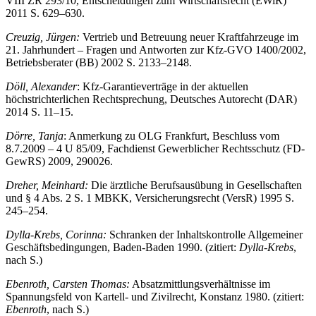
VIII ZR 293/10, Entscheidungen zum Wirtschaftsrecht (EWiR)
2011 S. 629–630.
Creuzig, Jürgen:
Vertrieb und Betreuung neuer Kraftfahrzeuge im
21. Jahrhundert – Fragen und Antworten zur Kfz-GVO 1400/2002,
Betriebsberater (BB) 2002 S. 2133–2148.
Döll, Alexander
: Kfz-Garantieverträge in der aktuellen
höchstrichterlichen Rechtsprechung, Deutsches Autorecht (DAR)
2014 S. 11–15.
Dörre, Tanja
: Anmerkung zu OLG Frankfurt, Beschluss vom
8.7.2009 – 4 U 85/09, Fachdienst Gewerblicher Rechtsschutz (FD-
GewRS) 2009, 290026.
Dreher, Meinhard:
Die ärztliche Berufsausübung in Gesellschaften
und § 4 Abs. 2 S. 1 MBKK, Versicherungsrecht (VersR) 1995 S.
245–254.
Dylla-Krebs, Corinna:
Schranken der Inhaltskontrolle Allgemeiner
Geschäftsbedingungen, Baden-Baden 1990. (zitiert:
Dylla-Krebs
,
nach S.)
Ebenroth, Carsten Thomas:
Absatzmittlungsverhältnisse im
Spannungsfeld von Kartell- und Zivilrecht, Konstanz 1980. (zitiert:
Ebenroth
, nach S.)