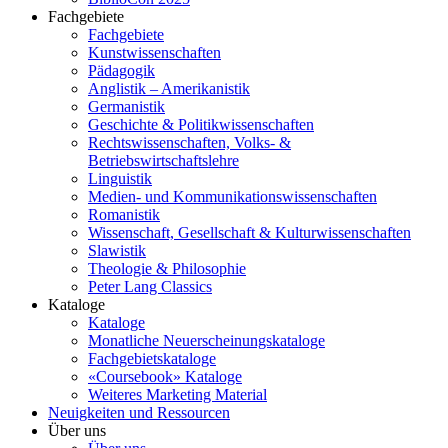
Fachgebiete
Fachgebiete
Kunstwissenschaften
Pädagogik
Anglistik – Amerikanistik
Germanistik
Geschichte & Politikwissenschaften
Rechtswissenschaften, Volks- &
Betriebswirtschaftslehre
Linguistik
Medien- und Kommunikationswissenschaften
Romanistik
Wissenschaft, Gesellschaft & Kulturwissenschaften
Slawistik
Theologie & Philosophie
Peter Lang Classics
Kataloge
Kataloge
Monatliche Neuerscheinungskataloge
Fachgebietskataloge
«Coursebook» Kataloge
Weiteres Marketing Material
Neuigkeiten und Ressourcen
Über uns