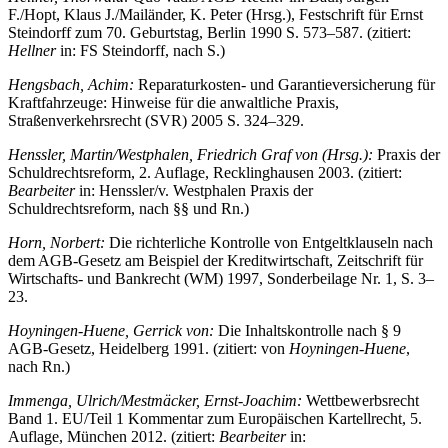
F./Hopt, Klaus J./Mailänder, K. Peter (Hrsg.), Festschrift für Ernst
Steindorff zum 70. Geburtstag, Berlin 1990 S. 573–587. (zitiert:
Hellner
in: FS Steindorff, nach S.)
Hengsbach, Achim:
Reparaturkosten- und Garantieversicherung für
Kraftfahrzeuge: Hinweise für die anwaltliche Praxis,
Straßenverkehrsrecht (SVR) 2005 S. 324–329.
Henssler, Martin/Westphalen, Friedrich Graf von (Hrsg.):
Praxis der
Schuldrechtsreform, 2. Auflage, Recklinghausen 2003. (zitiert:
Bearbeiter
in: Henssler/v. Westphalen Praxis der
Schuldrechtsreform, nach §§ und Rn.)
Horn, Norbert:
Die richterliche Kontrolle von Entgeltklauseln nach
dem AGB-Gesetz am Beispiel der Kreditwirtschaft, Zeitschrift für
Wirtschafts- und Bankrecht (WM) 1997, Sonderbeilage Nr. 1, S. 3–
23.
Hoyningen-Huene, Gerrick von:
Die Inhaltskontrolle nach § 9
AGB-Gesetz, Heidelberg 1991. (zitiert: von
Hoyningen
-
Huene
,
nach Rn.)
Immenga, Ulrich/Mestmäcker, Ernst-Joachim:
Wettbewerbsrecht
Band 1. EU/Teil 1 Kommentar zum Europäischen Kartellrecht, 5.
Auflage, München 2012. (zitiert:
Bearbeiter
in: