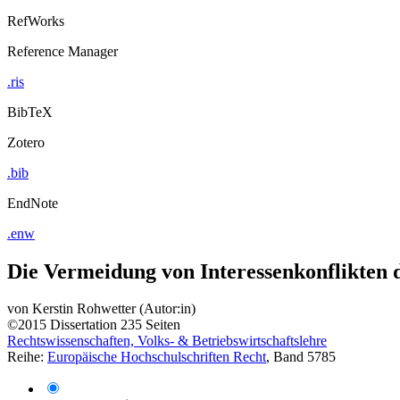
RefWorks
Reference Manager
.ris
BibTeX
Zotero
.bib
EndNote
.enw
Die Vermeidung von Interessenkonflikte
von
Kerstin Rohwetter (Autor:in)
©2015
Dissertation
235 Seiten
Rechtswissenschaften, Volks- & Betriebswirtschaftslehre
Reihe:
Europäische Hochschulschriften Recht
, Band 5785