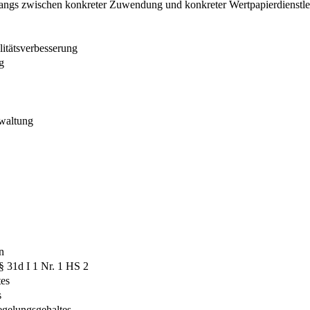
angs zwischen konkreter Zuwendung und konkreter Wertpapierdienstl
itätsverbesserung
g
rwaltung
n
§ 31d I 1 Nr. 1 HS 2
tes
s
egelungsgehaltes