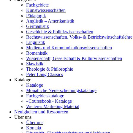
Fachgebiete
Kunstwissenschaften
Pädagogik
Anglistik – Amerikanistik
Germanistik
Geschichte & Politikwissenschaften
Rechtswissenschaften, Volks- & Betriebswirtschaftslehre
Linguistik
Medien- und Kommunikationswissenschaften
Romanistik
Wissenschaft, Gesellschaft & Kulturwissenschaften
Slawistik
Theologie & Philosophie
Peter Lang Classics
Kataloge
Kataloge
Monatliche Neuerscheinungskataloge
Fachgebietskataloge
«Coursebook» Kataloge
Weiteres Marketing Material
Neuigkeiten und Ressourcen
Über uns
Über uns
Kontakt