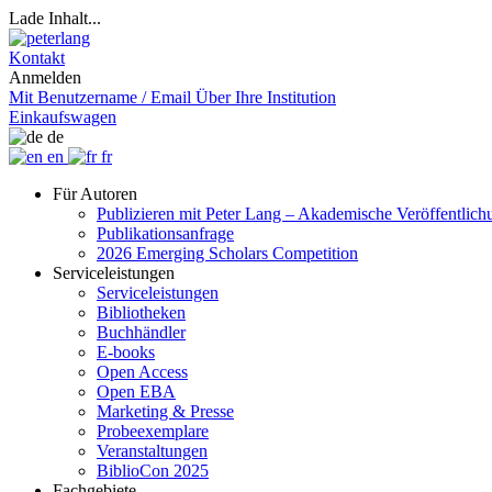
Lade Inhalt...
Kontakt
Anmelden
Mit Benutzername / Email
Über Ihre Institution
Einkaufswagen
de
en
fr
Für Autoren
Publizieren mit Peter Lang – Akademische Veröffentlic
Publikationsanfrage
2026 Emerging Scholars Competition
Serviceleistungen
Serviceleistungen
Bibliotheken
Buchhändler
E-books
Open Access
Open EBA
Marketing & Presse
Probeexemplare
Veranstaltungen
BiblioCon 2025
Fachgebiete