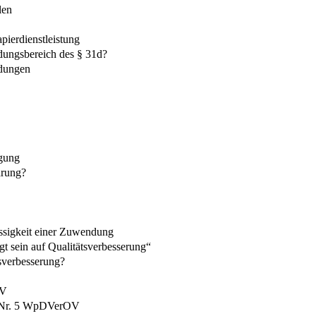
len
ierdienstleistung
dungsbereich des § 31d?
ndungen
egung
ärung?
ässigkeit einer Zuwendung
gt sein auf Qualitätsverbesserung“
sverbesserung?
OV
II Nr. 5 WpDVerOV