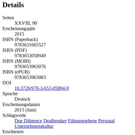
Details
Seiten
XXVIII, 90
Erscheinungsjahr
2015
ISBN (Paperback)
9783631665527
ISBN (PDF)
9783653058949
ISBN (MOBI)
9783653963076
ISBN (ePUB)
9783653963083
DOI
10.3726/978-3-653-05894-9
Sprache
Deutsch
Erscheinungsdatum
2015 (Juni)
Schlagworte
Due Diligence
Dealbreaker
Führungsebene
Personal
Unternehmenskultur
Erschienen