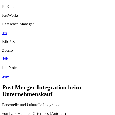
ProCite
RefWorks
Reference Manager
.ris
BibTeX
Zotero
.bib
EndNote
.enw
Post Merger Integration beim
Unternehmenskauf
Personelle und kulturelle Integration
von
Lars Heinrich Osterhues (Autor:in)