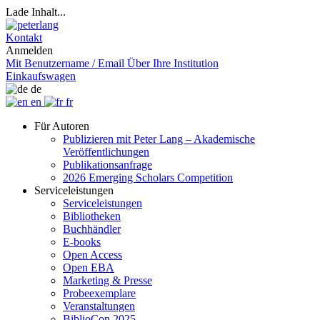
Lade Inhalt...
Kontakt
Anmelden
Mit Benutzername / Email
Über Ihre Institution
Einkaufswagen
de
en
fr
Für Autoren
Publizieren mit Peter Lang – Akademische
Veröffentlichungen
Publikationsanfrage
2026 Emerging Scholars Competition
Serviceleistungen
Serviceleistungen
Bibliotheken
Buchhändler
E-books
Open Access
Open EBA
Marketing & Presse
Probeexemplare
Veranstaltungen
BiblioCon 2025