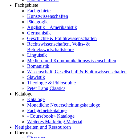
Fachgebiete
Fachgebiete
Kunstwissenschaften
Pädagogik
Anglistik – Amerikanistik
Germanistik
Geschichte & Politikwissenschaften
Rechtswissenschaften, Volks- &
Betriebswirtschaftslehre
Linguistik
Medien- und Kommunikationswissenschaften
Romanistik
Wissenschaft, Gesellschaft & Kulturwissenschaften
Slawistik
Theologie & Philosophie
Peter Lang Classics
Kataloge
Kataloge
Monatliche Neuerscheinungskataloge
Fachgebietskataloge
«Coursebook» Kataloge
Weiteres Marketing Material
Neuigkeiten und Ressourcen
Über uns