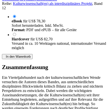
Reihe:
Kulturwissenschaft(en) als interdisziplinäres Projekt
, Band
12
eBook
für
US$ 78,30
Sofort herunterladen. Inkl. MwSt.
Format:
PDF und ePUB – für alle Geräte
Hardcover
für
US$ 82,70
Versand in ca. 10 Werktagen national, internationaler Versand
möglich
In den Warenkorb
Zusammenfassung
Ein Vierteljahrhundert nach der kulturwissenschaftlichen Wende
versuchen die Autoren dieses Bandes, aus unterschiedlichen
disziplinären Blickwinkeln kritisch Bilanz zu ziehen und nüchtern
Perspektiven zu entwickeln. Dabei werden die wichtigsten
Auseinandersetzungen, die die Kulturwissenschaft(en) seit ihrer
Entstehung begleiteten, aufgegriffen und auf ihre Relevanz für die
Zukunftsfähigkeit der Kulturwissenschaft(en) hin befragt. So
werden einerseits Forderungen nach deutlicher Profilschärfung