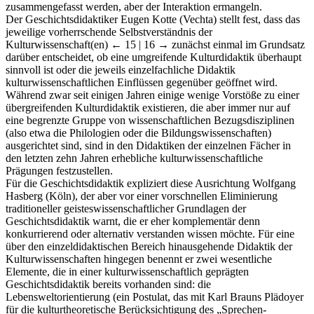
zusammengefasst werden, aber der Interaktion ermangeln.
Der Geschichtsdidaktiker Eugen Kotte (Vechta) stellt fest, dass das
jeweilige vorherrschende Selbstverständnis der
Kulturwissenschaft(en)
← 15 | 16 →
zunächst einmal im Grundsatz
darüber entscheidet, ob eine umgreifende Kulturdidaktik überhaupt
sinnvoll ist oder die jeweils einzelfachliche Didaktik
kulturwissenschaftlichen Einflüssen gegenüber geöffnet wird.
Während zwar seit einigen Jahren einige wenige Vorstöße zu einer
übergreifenden Kulturdidaktik existieren, die aber immer nur auf
eine begrenzte Gruppe von wissenschaftlichen Bezugsdisziplinen
(also etwa die Philologien oder die Bildungswissenschaften)
ausgerichtet sind, sind in den Didaktiken der einzelnen Fächer in
den letzten zehn Jahren erhebliche kulturwissenschaftliche
Prägungen festzustellen.
Für die Geschichtsdidaktik expliziert diese Ausrichtung Wolfgang
Hasberg (Köln), der aber vor einer vorschnellen Eliminierung
traditioneller geisteswissenschaftlicher Grundlagen der
Geschichtsdidaktik warnt, die er eher komplementär denn
konkurrierend oder alternativ verstanden wissen möchte. Für eine
über den einzeldidaktischen Bereich hinausgehende Didaktik der
Kulturwissenschaften hingegen benennt er zwei wesentliche
Elemente, die in einer kulturwissenschaftlich geprägten
Geschichtsdidaktik bereits vorhanden sind: die
Lebensweltorientierung (ein Postulat, das mit Karl Brauns Plädoyer
für die kulturtheoretische Berücksichtigung des „Sprechen-