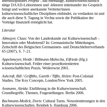
interdisziplinäres Projekt“, das ehemalige, kulturwissenschaftlich
tätige DAAD-Lektorinnen und -lektoren miteinander ins Gespräch
bringt und weitere anerkannte Vertreter/innen
kulturwissenschaftlicher Disziplinen einbindet, zu verdanken ist und
die auch diese 9. Tagung in Vechta sowie die Publikation der
Vorträge finanziell ermöglicht hat.
Literatur
Altmayer, Claus
: Von der Landeskunde zur Kulturwissenschaft –
Innovation oder Modetrend? In: Germanistische Mitteilungen.
Zeitschrift des Belgischen Germanisten- und Deutschlehrerverbands
65 (2007), S. 7–21.
Appelsmeyer, Heide / Billmann-Mahecha, Elfriede
(Hg.):
Kulturwissenschaft. Felder einer prozeßorientierten
wissenschaftlichen Praxis. Weilerswist 2001.
Ashcroft, Bill / Griffiths, Gareth / Tiffin, Helen
: Post-Colonial
Studies. The Key Concepts, London/New York 2005.
Assmann, Aleida
: Einführung in die Kulturwissenschaft.
Grundbegriffe, Themen, Fragestellungen. Berlin 2006.
Bachmann-Medick, Doris
: Cultural Turns. Neuorientierungen in den
Kulturwissenschaften. Reinbek b. Hamburg 2006.