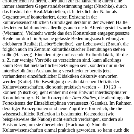
erforderlichen Anderen, aber auch zur Banalisierung durch eine
immer absurdere Gegenstandsbestimmung neigt (Nitschke), durch
das Postulat des Real-Materiellen, d. h. letztlich der Natur als
Gegenentwurf konterkariert, deren Existenz in der
kulturwissenschaftlichen Grundlagenliteratur in der zweiten Hälfte
des letzten Jahrhunderts allerdings auch nie in Abrede gestellt wurde
(Wiemann). Vielmehr wurde das den Konstrukten entgegengesetzte
Reale nur durch in Sprache gefasste Bedeutungszuschreibung zur
erlebbaren Realität (Lieber/Schreiber), zur Lebenswelt (Braun), die
folglich auch im Zentrum kulturdidaktischer Bemühungen stehen
sollte (Hasberg). Eine derartige umfassende Kulturdidaktik, für die
z. Z. nur wenige Vorstöße zu verzeichnen sind, kann allerdings
kaum Resultat metafachlicher Setzungen sein, sondern nur in der
interdisziplinären Aushandlung verschiedener bereits jetzt
vorhandener einzelfachlicher Didaktiken diskursiv entworfen
werden (Kotte). Die Beseitigung des didaktischen Defizits der
Kulturwissenschaften, die somit praktisch werden
← 19 | 20 →
können (Nitschke), geht einher mit dem Entwurf interdisziplinärer
Koordinierung z. B. im Konzept der
Area Studies
, die allerdings die
Fortexistenz der Einzeldisziplinen voraussetzt (Garstka). Im Rahmen
derartiger Konzeptionen sind neue Zugriffe erforderlich, die die
wissenschaftliche Reflexion in bestimmten Kategorien (wie
beispielsweise die Nation) nicht einfach verdrängen, sondern als
Basis nutzen, um sie überwinden (Hackmann). Sind die
Kulturwissenschaften einmal praktisch geworden, so kann auch die