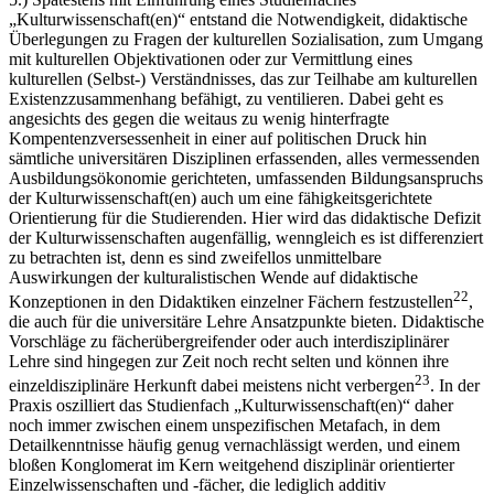
„Kulturwissenschaft(en)“ entstand die Notwendigkeit, didaktische
Überlegungen zu Fragen der kulturellen Sozialisation, zum Umgang
mit kulturellen Objektivationen oder zur Vermittlung eines
kulturellen (Selbst-) Verständnisses, das zur Teilhabe am kulturellen
Existenzzusammenhang befähigt, zu ventilieren. Dabei geht es
angesichts des gegen die weitaus zu wenig hinterfragte
Kompentenzversessenheit in einer auf politischen Druck hin
sämtliche universitären Disziplinen erfassenden, alles vermessenden
Ausbildungsökonomie gerichteten, umfassenden Bildungsanspruchs
der Kulturwissenschaft(en) auch um eine fähigkeitsgerichtete
Orientierung für die Studierenden. Hier wird das didaktische Defizit
der Kulturwissenschaften augenfällig, wenngleich es ist differenziert
zu betrachten ist, denn es sind zweifellos unmittelbare
Auswirkungen der kulturalistischen Wende auf didaktische
22
Konzeptionen in den Didaktiken einzelner Fächern festzustellen
,
die auch für die universitäre Lehre Ansatzpunkte bieten. Didaktische
Vorschläge zu fächerübergreifender oder auch interdisziplinärer
Lehre sind hingegen zur Zeit noch recht selten und können ihre
23
einzeldisziplinäre Herkunft dabei meistens nicht verbergen
. In der
Praxis oszilliert das Studienfach „Kulturwissenschaft(en)“ daher
noch immer zwischen einem unspezifischen Metafach, in dem
Detailkenntnisse häufig genug vernachlässigt werden, und einem
bloßen Konglomerat im Kern weitgehend disziplinär orientierter
Einzelwissenschaften und -fächer, die lediglich additiv