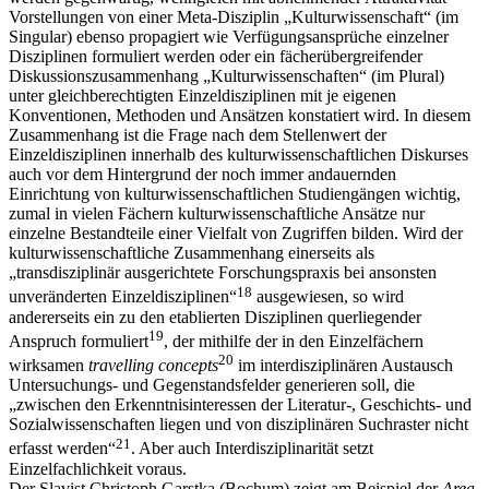
Vorstellungen von einer Meta-Disziplin „Kulturwissenschaft“ (im
Singular) ebenso propagiert wie Verfügungsansprüche einzelner
Disziplinen formuliert werden oder ein fächerübergreifender
Diskussionszusammenhang „Kulturwissenschaften“ (im Plural)
unter gleichberechtigten Einzeldisziplinen mit je eigenen
Konventionen, Methoden und Ansätzen konstatiert wird. In diesem
Zusammenhang ist die Frage nach dem Stellenwert der
Einzeldisziplinen innerhalb des kulturwissenschaftlichen Diskurses
auch vor dem Hintergrund der noch immer andauernden
Einrichtung von kulturwissenschaftlichen Studiengängen wichtig,
zumal in vielen Fächern kulturwissenschaftliche Ansätze nur
einzelne Bestandteile einer Vielfalt von Zugriffen bilden. Wird der
kulturwissenschaftliche Zusammenhang einerseits als
„transdisziplinär ausgerichtete Forschungspraxis bei ansonsten
18
unveränderten Einzeldisziplinen“
ausgewiesen, so wird
andererseits ein zu den etablierten Disziplinen querliegender
19
Anspruch formuliert
, der mithilfe der in den Einzelfächern
20
wirksamen
travelling concepts
im interdisziplinären Austausch
Untersuchungs- und Gegenstandsfelder generieren soll, die
„zwischen den Erkenntnisinteressen der Literatur-, Geschichts- und
Sozialwissenschaften liegen und von disziplinären Suchraster nicht
21
erfasst werden“
. Aber auch Interdisziplinarität setzt
Einzelfachlichkeit voraus.
Der Slavist Christoph Garstka (Bochum) zeigt am Beispiel der
Area