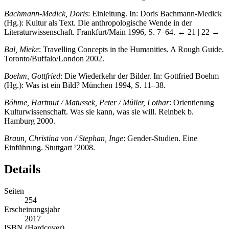
Bachmann-Medick, Doris
: Einleitung. In: Doris Bachmann-Medick
(Hg.): Kultur als Text. Die anthropologische Wende in der
Literaturwissenschaft. Frankfurt/Main 1996, S. 7–64.
← 21 | 22 →
Bal, Mieke
: Travelling Concepts in the Humanities. A Rough Guide.
Toronto/Buffalo/London 2002.
Boehm, Gottfried
: Die Wiederkehr der Bilder. In: Gottfried Boehm
(Hg.): Was ist ein Bild? München 1994, S. 11–38.
Böhme, Hartmut / Matussek, Peter / Müller, Lothar
: Orientierung
Kulturwissenschaft. Was sie kann, was sie will. Reinbek b.
Hamburg 2000.
Braun, Christina von / Stephan, Inge
: Gender-Studien. Eine
Einführung. Stuttgart ²2008.
Details
Seiten
254
Erscheinungsjahr
2017
ISBN (Hardcover)