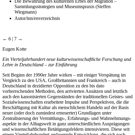
Die Bewahrung des kulturellen Erbes der Migration –
Sammlungsstrategien und Museumspraxis (Steffen
Wiegmann)
Autor/inn/enverzeichnis
← 6 | 7 →
Eugen Kotte
Ein Vierteljahrhundert neue kulturwissenschaftliche Forschung und
Lehre in Deutschland – zur Einführung
Seit Beginn der 1990er Jahre wirken – mit einiger Verspätung im
Vergleich zu den USA, Großbritannien und Frankreich – auch in
Deutschland in dezidierter Opposition zu den bis dato
vorherrschenden Methoden, den arrivierten Ansätzen und letztlich
auch den kanonisierten Gegenständen der traditionellen Geistes- und
Sozialwissenschaften erarbeitete Impulse und Perspektiven, die die
Beschäftigung mit Kultur als menschlichem Handeln auf der Basis
neuer (oder doch zumindest erneuerter) Grundlagen unter
Zentralisierung der Vermittlungs-, Erfahrungs- und Wahrnehmungs­
aspekte in der Alltagswelt in ganz unterschiedlichen Ausprägungen
und wissenschaftlichen Betätigungsfeldern intensivieren. Diese seit
einem Vierteljahrhundert andauernde Entwicklung, die sich nach