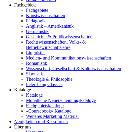
Fachgebiete
Fachgebiete
Kunstwissenschaften
Pädagogik
Anglistik – Amerikanistik
Germanistik
Geschichte & Politikwissenschaften
Rechtswissenschaften, Volks- &
Betriebswirtschaftslehre
Linguistik
Medien- und Kommunikationswissenschaften
Romanistik
Wissenschaft, Gesellschaft & Kulturwissenschaften
Slawistik
Theologie & Philosophie
Peter Lang Classics
Kataloge
Kataloge
Monatliche Neuerscheinungskataloge
Fachgebietskataloge
«Coursebook» Kataloge
Weiteres Marketing Material
Neuigkeiten und Ressourcen
Über uns