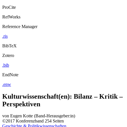
ProCite
RefWorks
Reference Manager
.ris
BibTeX
Zotero
.bib
EndNote
.enw
Kulturwissenschaft(en): Bilanz – Kritik –
Perspektiven
von
Eugen Kotte (Band-Herausgeber:in)
©2017
Konferenzband
254 Seiten
Geschichte & Politikwissenschaften