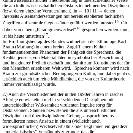
kulturwissenschaftlicher Theoriebildung in unterschiedlicher Weise
die am kulturwissenschaftlichen Diskurs teilnehmenden Disziplinen
(bzw. deren einzelne Vertreter/innen), in
← 10 | 11 →
denen
ihrerseits Auseinandersetzungen mit bereits etablierten fachlichen
15
Zugriffen auf zentrale Gegenstände geführt werden mussten
. Ob
16
daher von einem „Paradigmenwechsel“
gesprochen werden kann,
17
ist bis heute umstritten
.
Im Eröffnungsbeitrag des Bandes widmet sich der Ethnologe Karl
Braun (Marburg) in einem breiten Zugriff jenem Kultur
fundamentierenden Phänomen der Fähigkeit des Sprechens, die
Realität jenseits von Materialitäten in symbolischer Bezeichnung
und imaginärer Freiheit erschafft und damit zum Konstituens der für
den Menschen erlebbaren Welt wird. „Sprechen können“ wird nach
Braun zur grundsätzlichen Bedingung von Kultur, und dabei geht es
tatsächlich auch um reine Mündlichkeit, die von der Kulturtheorie
immer vernachlässigt wurde.
2.)
Auch die Verschiedenheit der in den 1990er Jahren in rascher
Abfolge entwickelten und in verschiedenen Disziplinen mit
unterschiedlicher Wirksamkeit virulenten Impulse sorgt für
Diskussionen. Standen bzw. stehen die aus unterschiedlichen
Disziplinen mit überdisziplinärem Geltungsanspruch heraus
formulierten neuen Ansätze in einem (vielleicht auch
widersprüchlichen) Wechselverhältnis oder liegt ihnen ein geradezu
„imperialistisches“ Verständnis zugrunde, das die