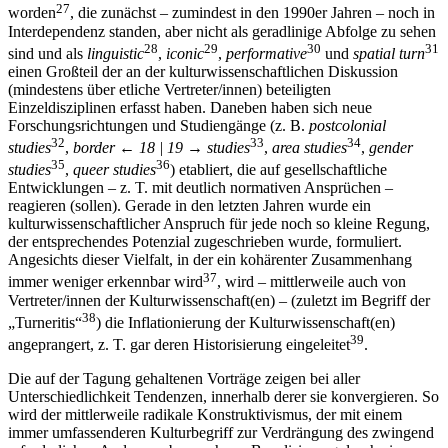
27
worden
, die zunächst – zumindest in den 1990er Jahren – noch in
Interdependenz standen, aber nicht als geradlinige Abfolge zu sehen
28
29
30
31
sind und als
linguistic
,
iconic
,
performative
und
spatial turn
einen Großteil der an der kulturwissenschaftlichen Diskussion
(mindestens über etliche Vertreter/innen) beteiligten
Einzeldisziplinen erfasst haben. Daneben haben sich neue
Forschungsrichtungen und Studiengänge (z. B.
postcolonial
32
33
34
studies
,
border
← 18 | 19 →
studies
,
area studies
,
gender
35
36
studies
,
queer studies
) etabliert, die auf gesellschaftliche
Entwicklungen – z. T. mit deutlich normativen Ansprüchen –
reagieren (sollen). Gerade in den letzten Jahren wurde ein
kulturwissenschaftlicher Anspruch für jede noch so kleine Regung,
der entsprechendes Potenzial zugeschrieben wurde, formuliert.
Angesichts dieser Vielfalt, in der ein kohärenter Zusammenhang
37
immer weniger erkennbar wird
, wird – mittlerweile auch von
Vertreter/innen der Kulturwissenschaft(en) – (zuletzt im Begriff der
38
„Turneritis“
) die Inflationierung der Kulturwissenschaft(en)
39
angeprangert, z. T. gar deren Historisierung eingeleitet
.
Die auf der Tagung gehaltenen Vorträge zeigen bei aller
Unterschiedlichkeit Tendenzen, innerhalb derer sie konvergieren. So
wird der mittlerweile radikale Konstruktivismus, der mit einem
immer umfassenderen Kulturbegriff zur Verdrängung des zwingend