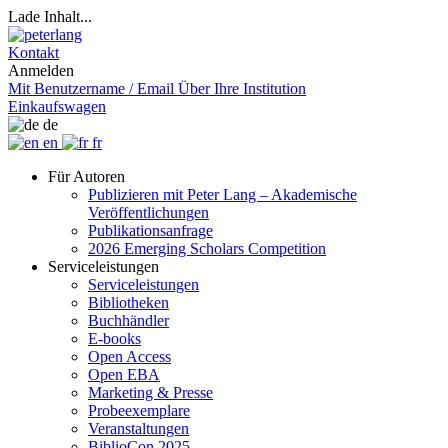
Lade Inhalt...
Kontakt
Anmelden
Mit Benutzername / Email
Über Ihre Institution
Einkaufswagen
de
en
fr
Für Autoren
Publizieren mit Peter Lang – Akademische
Veröffentlichungen
Publikationsanfrage
2026 Emerging Scholars Competition
Serviceleistungen
Serviceleistungen
Bibliotheken
Buchhändler
E-books
Open Access
Open EBA
Marketing & Presse
Probeexemplare
Veranstaltungen
BiblioCon 2025