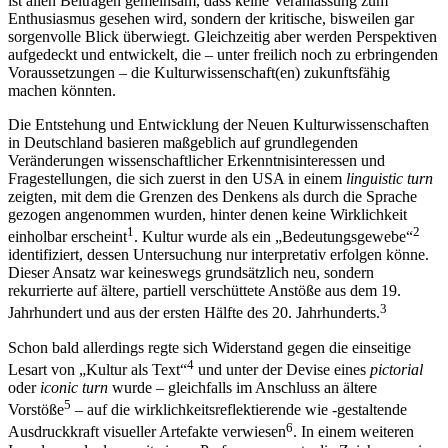
ist allen Beiträgen gemeinsam, dass keine Veranlassung zum
Enthusiasmus gesehen wird, sondern der kritische, bisweilen gar
sorgenvolle Blick überwiegt. Gleichzeitig aber werden Perspektiven
aufgedeckt und entwickelt, die – unter freilich noch zu erbringenden
Voraussetzungen – die Kulturwissenschaft(en) zukunftsfähig
machen könnten.
Die Entstehung und Entwicklung der Neuen Kulturwissenschaften
in Deutschland basieren maßgeblich auf grundlegenden
Veränderungen wissenschaftlicher Erkenntnisinteressen und
Fragestellungen, die sich zuerst in den USA in einem
linguistic turn
zeigten, mit dem die Grenzen des Denkens als durch die Sprache
gezogen angenommen wurden, hinter denen keine Wirklichkeit
1
2
einholbar erscheint
. Kultur wurde als ein „Bedeutungsgewebe“
identifiziert, dessen Untersuchung nur interpretativ erfolgen könne.
Dieser Ansatz war keineswegs grundsätzlich neu, sondern
rekurrierte auf ältere, partiell verschüttete Anstöße aus dem 19.
3
Jahrhundert und aus der ersten Hälfte des 20. Jahrhunderts.
Schon bald allerdings regte sich Widerstand gegen die einseitige
4
Lesart von „Kultur als Text“
und unter der Devise eines
pictorial
oder
iconic turn
wurde – gleichfalls im Anschluss an ältere
5
Vorstöße
– auf die wirklichkeitsreflektierende wie -gestaltende
6
Ausdruckkraft visueller Artefakte verwiesen
. In einem weiteren