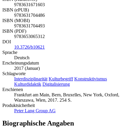
9783631671603
ISBN (ePUB)
9783631704486
ISBN (MOBI)
9783631704493
ISBN (PDF)
9783653065312
DOI
10.3726/b10621
Sprache
Deutsch
Erscheinungsdatum
2017 (Januar)
Schlagworte
Interdisziplinarität
Kulturbegriff
Konstruktivismus
Kulturdidaktik
Digitalisierung
Erschienen
Frankfurt am Main, Bern, Bruxelles, New York, Oxford,
Warszawa, Wien, 2017. 254 S.
Produktsicherheit
Peter Lang Group AG
Biographische Angaben