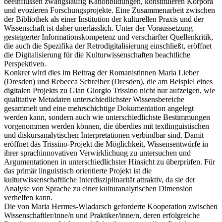
beeinflussen zwangsläufig Kanonbildungen, konstituieren Korpora
und evozieren Forschungsprojekte. Eine Zusammenarbeit zwischen
der Bibliothek als einer Institution der kulturellen Praxis und der
Wissenschaft ist daher unerlässlich. Unter der Voraussetzung
gesteigerter Informationskompetenz und verschärfter Quellenkritik,
die auch die Spezifika der Retrodigitalisierung einschließt, eröffnet
die Digitalisierung für die Kulturwissenschaften beachtliche
Perspektiven.
Konkret wird dies im Beitrag der Romanistinnen Maria Lieber
(Dresden) und Rebecca Schreiber (Dresden), die am Beispiel eines
digitalen Projekts zu Gian Giorgio Trissino nicht nur aufzeigen, wie
qualitative Metadaten unterschiedlichster Wissensbereiche
gesammelt und eine mehrschichtige Dokumentation angelegt
werden kann, sondern auch wie unterschiedlichste Bestimmungen
vorgenommen werden können, die überdies mit textlinguistischen
und diskursanalytischen Interpretationen verbindbar sind. Damit
eröffnet das Trissino-Projekt die Möglichkeit, Wissensentwürfe in
ihrer sprachinnovativen Verwirklichung zu untersuchen und
Argumentationen in unterschiedlichster Hinsicht zu überprüfen. Für
das primär linguistisch orientierte Projekt ist die
kulturwissenschaftliche Interdisziplinarität attraktiv, da sie der
Analyse von Sprache zu einer kulturanalytischen Dimension
verhelfen kann.
Die von Maria Hermes-Wladarsch geforderte Kooperation zwischen
Wissenschaftler/inne/n und Praktiker/inne/n, deren erfolgreiche