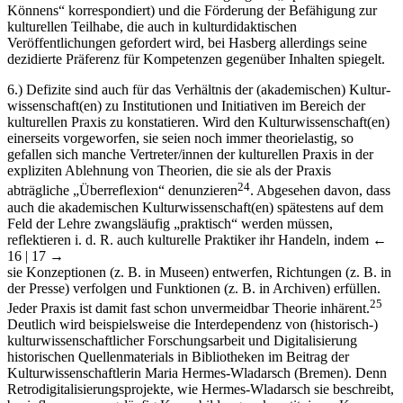
Könnens“ korrespondiert) und die Förderung der Befähigung zur
kulturellen Teilhabe, die auch in kulturdidaktischen
Veröffentlichungen gefordert wird, bei Hasberg allerdings seine
dezidierte Präferenz für Kompetenzen gegenüber Inhalten spiegelt.
6.)
Defizite sind auch für das Verhältnis der (akademischen) Kultur­
wissenschaft(en) zu Institutionen und Initiativen im Bereich der
kulturellen Praxis zu konstatieren. Wird den Kulturwissenschaft(en)
einerseits vorgeworfen, sie seien noch immer theorielastig, so
gefallen sich manche Vertreter/innen der kulturellen Praxis in der
expliziten Ablehnung von Theorien, die sie als der Praxis
24
abträgliche „Überreflexion“ denunzieren
. Abgesehen davon, dass
auch die akademischen Kulturwissenschaft(en) spätestens auf dem
Feld der Lehre zwangsläufig „praktisch“ werden müssen,
reflektieren i. d. R. auch kulturelle Praktiker ihr Handeln, indem
←
16 | 17 →
sie Konzeptionen (z. B. in Museen) entwerfen, Richtungen (z. B. in
der Presse) verfolgen und Funktionen (z. B. in Archiven) erfüllen.
25
Jeder Praxis ist damit fast schon unvermeidbar Theorie inhärent.
Deutlich wird beispielsweise die Interdependenz von (historisch-)
kulturwissenschaftlicher Forschungsarbeit und Digitalisierung
historischen Quellenmaterials in Bibliotheken im Beitrag der
Kulturwissenschaftlerin Maria Hermes-Wladarsch (Bremen). Denn
Retrodigitalisierungsprojekte, wie Hermes-Wladarsch sie beschreibt,