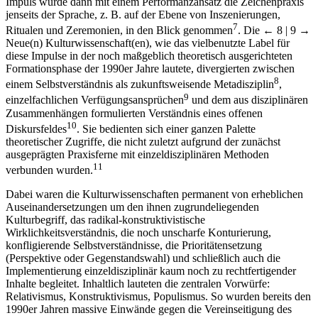
Impuls wurde dann mit einem Performanz­ansatz die Zeichenpraxis
jenseits der Sprache, z. B. auf der Ebene von Inszenierungen,
7
Ritualen und Zeremonien, in den Blick genommen
. Die
← 8 | 9 →
Neue(n) Kulturwissenschaft(en), wie das vielbenutzte Label für
diese Impulse in der noch maßgeblich theoretisch ausgerichteten
Formationsphase der 1990er Jahre lautete, divergierten zwischen
8
einem Selbstverständnis als zukunftsweisende Metadisziplin
,
9
einzelfachlichen Verfügungsansprüchen
und dem aus disziplinären
Zusammenhängen formulierten Verständnis eines offenen
10
Diskursfeldes
. Sie bedienten sich einer ganzen Palette
theoretischer Zugriffe, die nicht zuletzt aufgrund der zunächst
ausgeprägten Praxisferne mit einzeldisziplinären Methoden
11
verbunden wurden.
Dabei waren die Kulturwissenschaften permanent von erheblichen
Auseinandersetzungen um den ihnen zugrundeliegenden
Kulturbegriff, das radikal-konstruktivistische
Wirklichkeitsverständnis, die noch unscharfe Konturierung,
konfligierende Selbstverständnisse, die Prioritätensetzung
(Perspektive oder Gegenstandswahl) und schließlich auch die
Implementierung einzeldisziplinär kaum noch zu rechtfertigender
Inhalte begleitet. Inhaltlich lauteten die zentralen Vorwürfe:
Relativismus, Konstruktivismus, Populismus. So wurden bereits den
1990er Jahren massive Einwände gegen die Vereinseitigung des