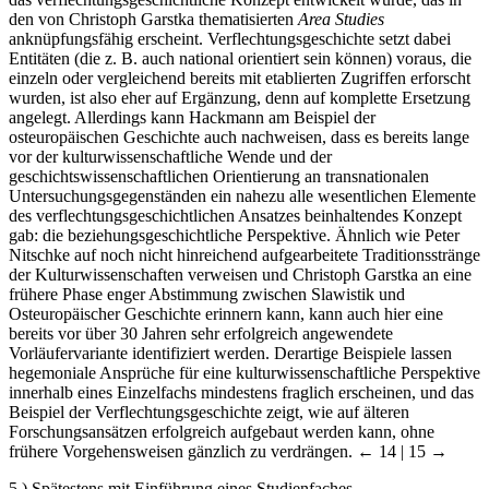
den von Christoph Garstka thematisierten
Area Studies
anknüpfungsfähig erscheint. Verflechtungsgeschichte setzt dabei
Entitäten (die z. B. auch national orientiert sein können) voraus, die
einzeln oder vergleichend bereits mit etablierten Zugriffen erforscht
wurden, ist also eher auf Ergänzung, denn auf komplette Ersetzung
angelegt. Allerdings kann Hackmann am Beispiel der
osteuropäischen Geschichte auch nachweisen, dass es bereits lange
vor der kulturwissenschaftliche Wende und der
geschichtswissenschaftlichen Orientierung an transnationalen
Untersuchungsgegenständen ein nahezu alle wesentlichen Elemente
des verflechtungsgeschichtlichen Ansatzes beinhaltendes Konzept
gab: die beziehungsgeschichtliche Perspektive. Ähnlich wie Peter
Nitschke auf noch nicht hinreichend aufgearbeitete Traditionsstränge
der Kulturwissenschaften verweisen und Christoph Garstka an eine
frühere Phase enger Abstimmung zwischen Slawistik und
Osteuropäischer Geschichte erinnern kann, kann auch hier eine
bereits vor über 30 Jahren sehr erfolgreich angewendete
Vorläufervariante identifiziert werden. Derartige Beispiele lassen
hegemoniale Ansprüche für eine kulturwissenschaftliche Perspektive
innerhalb eines Einzelfachs mindestens fraglich erscheinen, und das
Beispiel der Verflechtungsgeschichte zeigt, wie auf älteren
Forschungsansätzen erfolgreich aufgebaut werden kann, ohne
frühere Vorgehensweisen gänzlich zu verdrängen.
← 14 | 15 →
5.)
Spätestens mit Einführung eines Studienfaches