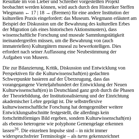
Resultate im von Lieber und Schreiber vorgestellten Projekt
beobachtet werden können, wird auch durch den Historiker Steffen
Wiegmann
← 17 | 18 →
(Bremen) für eine andere Institution der
kulturellen Praxis eingefordert: das Museum. Wiegmann erläutert am
Beispiel der Diskussion um die Bewahrung des kulturellen Erbes
der Migration (als eines historischen Aktionsmusters), dass
wissenschaftliche Forschung und museale Sammlungstätigkeit
ineinandergreifen müssen, um die Bewahrung von (auch
immateriellen) Kulturgütern museal zu bewerkstelligen. Dies
erfordert nach seiner Auffassung eine Neubestimmung der
Aufgaben von Museen.
Die zur Bilanzierung, Kritik, Diskussion und Entwicklung von
Perspektiven für die Kulturwissenschaft(en) gedachten
Schwerpunkte basieren auf der Überzeugung, dass das
vorangegangene Vierteljahrhundert der Entwicklung der Neuen
Kulturwissenschaft(en) in Deutschland ganz grob durch die Phasen
der Theoriebildung, der Institutionalisierung und der Einrichtung
akademischer Lehre geprägt ist. Die selbstreflexive
kulturwissenschaftliche Forschung hat demgegenüber weitere
Entwicklungsabschnitte festgestellt, die allerdings kein
fortschrittsförmiges Bild ergeben, sondern Kulturwissenschaft(en)
als ebenso heterogene wie polyphone Gemengelage erkennen
26
lassen
. Die einzelnen Impulse sind – in nicht immer
widerspruchsfreier Terminologie – als
turns
gekennzeichnet