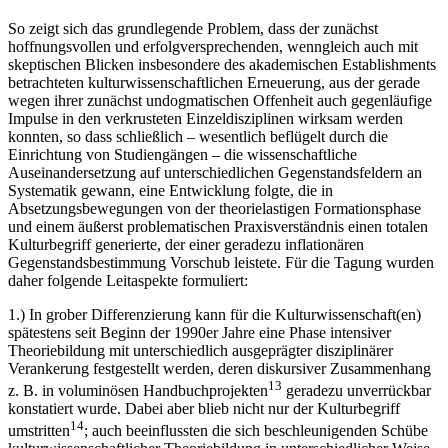
So zeigt sich das grundlegende Problem, dass der zunächst
hoffnungsvollen und erfolgversprechenden, wenngleich auch mit
skeptischen Blicken insbesondere des akademischen Establishments
betrachteten kulturwissenschaftlichen Erneuerung, aus der gerade
wegen ihrer zunächst undogmatischen Offenheit auch gegenläufige
Impulse in den verkrusteten Einzeldisziplinen wirksam werden
konnten, so dass schließlich – wesentlich beflügelt durch die
Einrichtung von Studiengängen – die wissenschaftliche
Auseinandersetzung auf unterschiedlichen Gegenstandsfeldern an
Systematik gewann, eine Entwicklung folgte, die in
Absetzungsbewegungen von der theorielastigen Formationsphase
und einem äußerst problematischen Praxisverständnis einen totalen
Kulturbegriff generierte, der einer geradezu inflationären
Gegenstandsbestimmung Vorschub leistete. Für die Tagung wurden
daher folgende Leitaspekte formuliert:
1.)
In grober Differenzierung kann für die Kulturwissenschaft(en)
spätestens seit Beginn der 1990er Jahre eine Phase intensiver
Theoriebildung mit unterschiedlich ausgeprägter disziplinärer
Verankerung festgestellt werden, deren diskursiver Zusammenhang
13
z. B. in voluminösen Handbuchprojekten
geradezu unverrückbar
konstatiert wurde. Dabei aber blieb nicht nur der Kulturbegriff
14
umstritten
; auch beeinflussten die sich beschleunigenden Schübe