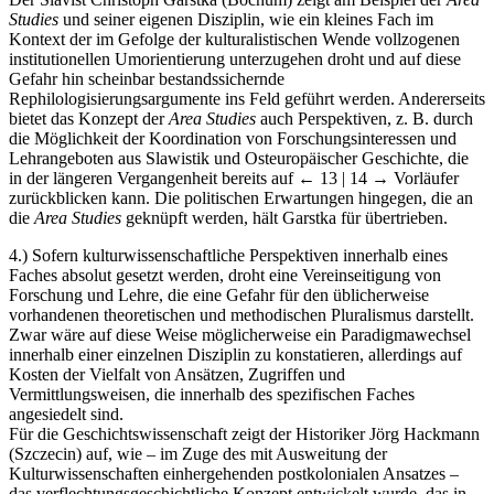
Studies
und seiner eigenen Disziplin, wie ein kleines Fach im
Kontext der im Gefolge der kulturalistischen Wende vollzogenen
institutionellen Umorientierung unterzugehen droht und auf diese
Gefahr hin scheinbar bestandssichernde
Rephilologisierungsargumente ins Feld geführt werden. Andererseits
bietet das Konzept der
Area Studies
auch Perspektiven, z. B. durch
die Möglichkeit der Koordination von Forschungsinteressen und
Lehrangeboten aus Slawistik und Osteuropäischer Geschichte, die
in der längeren Vergangenheit bereits auf
← 13 | 14 →
Vorläufer
zurückblicken kann. Die politischen Erwartungen hingegen, die an
die
Area Studies
geknüpft werden, hält Garstka für übertrieben.
4.)
Sofern kulturwissenschaftliche Perspektiven innerhalb eines
Faches absolut gesetzt werden, droht eine Vereinseitigung von
Forschung und Lehre, die eine Gefahr für den üblicherweise
vorhandenen theoretischen und methodischen Pluralismus darstellt.
Zwar wäre auf diese Weise möglicherweise ein Paradigmawechsel
innerhalb einer einzelnen Disziplin zu konstatieren, allerdings auf
Kosten der Vielfalt von Ansätzen, Zugriffen und
Vermittlungsweisen, die innerhalb des spezifischen Faches
angesiedelt sind.
Für die Geschichtswissenschaft zeigt der Historiker Jörg Hackmann
(Szczecin) auf, wie – im Zuge des mit Ausweitung der
Kulturwissenschaften einhergehenden postkolonialen Ansatzes –
das verflechtungsgeschichtliche Konzept entwickelt wurde, das in