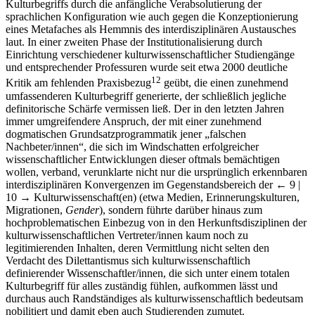
Kulturbegriffs durch die anfängliche Verabsolutierung der
sprachlichen Konfiguration wie auch gegen die Konzeptionierung
eines Metafaches als Hemmnis des interdisziplinären Austausches
laut. In einer zweiten Phase der Institutionalisierung durch
Einrichtung verschiedener kulturwissenschaftlicher Studiengänge
und entsprechender Professuren wurde seit etwa 2000 deutliche
12
Kritik am fehlenden Praxisbezug
geübt, die einen zunehmend
umfassenderen Kulturbegriff generierte, der schließlich jegliche
definitorische Schärfe vermissen ließ. Der in den letzten Jahren
immer umgreifendere Anspruch, der mit einer zunehmend
dogmatischen Grundsatzprogrammatik jener „falschen
Nachbeter/innen“, die sich im Windschatten erfolgreicher
wissenschaftlicher Entwicklungen dieser oftmals bemächtigen
wollen, verband, verunklarte nicht nur die ursprünglich erkennbaren
interdisziplinären Konvergenzen im Gegenstandsbereich der
← 9 |
10 →
Kulturwissenschaft(en) (etwa Medien, Erinnerungskulturen,
Migrationen,
Gender
), sondern führte darüber hinaus zum
hochproblematischen Einbezug von in den Herkunftsdisziplinen der
kulturwissenschaftlichen Vertreter/innen kaum noch zu
legitimierenden Inhalten, deren Vermittlung nicht selten den
Verdacht des Dilettantismus sich kulturwissenschaftlich
definierender Wissenschaftler/innen, die sich unter einem totalen
Kulturbegriff für alles zuständig fühlen, aufkommen lässt und
durchaus auch Randständiges als kulturwissenschaftlich bedeutsam
nobilitiert und damit eben auch Studierenden zumutet.