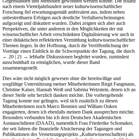
Gegenständen und Methoden gewonnen werden könnte. Die Bilanz
nach einem Vierteljahrhundert neuer kulturwissenschaftlicher
Forschung fiel erwartungsgemäß ambivalent aus, indem neben
unbestreitbaren Erfolgen auch deutliche Verfallserscheinungen
aufgezeigt und diskutiert wurden. Dabei zeigten sich aber auch
Perspektiven, die unter anderem in den Möglichkeiten der mit
wissenschaftlicher Arbeit verschränkten Digitalisierung wie auch in
einer didaktischen reflektierten Vermittlung kulturwissenschaftlicher
Themen liegen. In der Hoffnung, durch die Veröffentlichung der
Vorträge einen Einblick in die Schwerpunkte der Tagung, die durch
← 20 | 21 →
lebhafte Diskussionen begleitet wurden, zumindest
ausschnitthaft zu ermöglichen, wurde dieser Band
zusammengestellt.
Dies wäre nicht möglich gewesen ohne die bereitwillige und
sorgfältige Unterstützung meiner Mitarbeiterinnen Birgit Fangmann,
Christine Kaiser, Hannah Weiß und Sabrina Wetzstein, denen ich an
dieser Stelle sehr herzlich danken möchte. Die vorhergehende
Tagung konnte nur gelingen, weil sich zusätzlich zu diesen
Mitarbeiterinnen noch Marco Bennien und William Onken
engagierten, denen ich ebenfalls meinen Dank aussprechen möchte.
Besonders verbunden bin ich dem Deutschen Akademischen
Austauschdienst (DAAD), namentlich Frau Friederike Schomaker,
der seit Jahren die finanzielle Absicherung der Tagungen und
Publikationen des Vernetzungsprojekts „Kulturwissenschaft(en) als