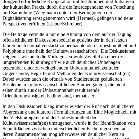
dringend erforderliche Kooperation mit Institutionen und Initiativen
der kulturellen Praxis, durch die die Interdependenz von Forschung
und Sammlung (Wiegmann) unter den Bedingungen der
Digitalisierung ernst genommen wird (Hermes), gelingen und neue
Perspektiven eröffnen (Lieber/Schreiber).
Die Beiträge vermitteln nur eine Ahnung von dem auf der Tagung
offensichtlichen Diskussionsbedarf angesichts der in den letzten
Jahren noch einmal verstärkt zu beobachtenden Unbestimmtheit und
Polyphonie innerhalb der Kulturwissenschaft(en). Die Diskussionen
zeigten – wie auch die Vorträge – sowohl Zweifel an einem zu
umgreifenden Kulturbegriff wie auch deutliches Unbehagen
gegenüber einer zu weitgehenden Unbestimmtheit zentraler
Gegenstände, Begriffe und Methoden der Kulturwissenschaft(en).
Dabei wurden auch die oftmals von Studierenden geäußerten
Probleme in kulturwissenschaftlichen Studiengängen, die nicht
selten durch aus der Unbestimmtheit resultierende
Orientierungslosigkeit bedingt sind, thematisiert.
In den Diskussionen klang immer wieder der Ruf nach deutlicherer
Abgrenzung und klareren Formulierungen an. Eine Möglichkeit, mit
der Vielstimmigkeit und der Unbestimmtheit der
Kulturwissenschaft(en) umzugehen, wurde in der Identifikation von
Schnittflächen zwischen unterschiedlichen Fächern gesehen, aus
deren Zusammenschau möglicherweise ein deutlicher Kern an