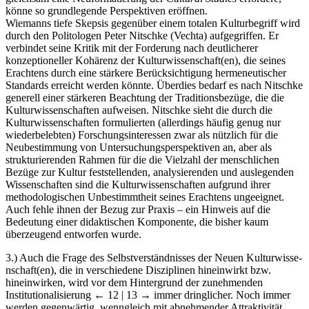
könne so grundlegende Perspektiven eröffnen.
Wiemanns tiefe Skepsis gegenüber einem totalen Kulturbegriff wird
durch den Politologen Peter Nitschke (Vechta) aufgegriffen. Er
verbindet seine Kritik mit der Forderung nach deutlicherer
konzeptioneller Kohärenz der Kulturwissenschaft(en), die seines
Erachtens durch eine stärkere Berücksichtigung hermeneutischer
Standards erreicht werden könnte. Überdies bedarf es nach Nitschke
generell einer stärkeren Beachtung der Traditionsbezüge, die die
Kulturwissenschaften aufweisen. Nitschke sieht die durch die
Kulturwissenschaften formulierten (allerdings häufig genug nur
wiederbelebten) Forschungsinteressen zwar als nützlich für die
Neubestimmung von Untersuchungsperspektiven an, aber als
strukturierenden Rahmen für die die Vielzahl der menschlichen
Bezüge zur Kultur feststellenden, analysierenden und auslegenden
Wissenschaften sind die Kulturwissenschaften aufgrund ihrer
methodologischen Unbestimmtheit seines Erachtens ungeeignet.
Auch fehle ihnen der Bezug zur Praxis – ein Hinweis auf die
Bedeutung einer didaktischen Komponente, die bisher kaum
überzeugend entworfen wurde.
3.)
Auch die Frage des Selbstverständnisses der Neuen Kulturwisse­
n­schaft(en), die in verschiedene Disziplinen hineinwirkt bzw.
hineinwirken, wird vor dem Hintergrund der zunehmenden
Institutionalisierung
← 12 | 13 →
immer dringlicher. Noch immer
werden gegenwärtig, wenngleich mit abnehmender Attraktivität