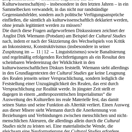
Kulturwissenschaft(en) – insbesondere in den letzten Jahren – in ein
Sammelbecken verwandelt, in das nicht nur randständige
Gegenstandsfelder, sondern auch politische Verfügungsansprüche
einfließen, die sämtlich als kulturwissenschaftlich deklariert werden,
ohne jemals legitimiert werden zu müssen?
Die durch diese Fragen aufgeworfenen Diskussionen zeichnet der
Anglist Dirk Wiemann (Potsdam) am Beispiel der
Cultural Studies
nach, indem er nach der Skizzierung des Wechselspiels von Kritik
an Inkonsistenz, Konstruktivismus (insbesondere in seiner
Zuspitzung im
← 11 | 12 →
Linguistizismus) sowie Banalisierung
und regelmäßig erfolgenden Rechtfertigungen als ein Resultat den
scheinbaren Wiedereinzug der Wirklichkeit in den
kulturwissenschaftlichen Diskurs feststellt. Wiemann sieht allerdings
in den Grundlagentexten der
Cultural Studies
gar keine Leugnung
des Realen jenseits seiner Versprachlichung, sondern lediglich die
Feststellung einer Unzugänglichkeit des Realen, das erst durch
Versprachlichung zur Realität werde. In jüngster Zeit stellt er
dagegen in einem „anthropozentrischen Imperialismus“ die
Ausweitung des Kulturellen ins reale Materielle fest, das damit
seinen Status und seine Funktion als Alterität verliert. Einen Ausweg
aus dieser Misere sieht Wiemann durch die Anerkennung von
Beziehungen und Verbindungen zwischen menschlichen und nicht-
menschlichen Akteuren, die allerdings allein durch die
Cultural
Studies
nicht zu leisten sei. Eine materialistische Wende, die
gleichsam eine Neuformatierung der
Cultural Studies
erfordere,