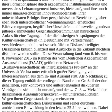
ihrer Formationsphase durch akademische Institutionalisierung und
unversitäres Lehrarrangement fortsetzte, bietet aufgrund ihres noch
immer unausgeschöpften Innovationspotenzials, ihrer
unbestreitbaren Erfolge, ihrer perspektivischen Bereicherung, aber
eben auch unterschiedlicher Vereinnahmungen, erheblicher
Blickverengungen, begrifflicher Unschärfen und bisweilen geradezu
pittoresk anmutender Gegenstandsbestimmungen hinreichend
Anlass für eine Tagung, auf der die bisherigen Ausprägungen der
Kulturwissenschaft(en) in Deutschland mit Vertreter/innen
verschiedener am kulturwissenschaftlichen Diskurs beteiligter
Disziplinen kritisch bilanziert und Ausblicke in die Zukunft nüchtern
diskutiert werden sollten. Diese Veranstaltung fand vom 6. bis zum
8. November 2015 im Rahmen des vom Deutschen Akademischen
Austauschdienst (DAAD) geförderten Netzwerks
„Kulturwissenschaft(en) als interdisziplinäres Projekt“ an der
Universität Vechta unter erfreulich großer Beteiligung von
Interessent/inn/en aus dem In- und Ausland statt. Als Nachklang zu
dieser Tagung enthält der vorliegende Band einen Großteil der dort
gehaltenen, sehr kontrovers und äußerst engagiert diskutierten
Vorträge, die sich – nicht nur aufgrund der
← 7 | 8 →
Vielzahl der
disziplinären Ausgangsperspektiven – auf unterschiedlichsten
Wegen ihrem Gegenstand, dem gemeinsamen
kulturwissenschaftlichen Diskursraum und seiner durchaus
ambivalenten Entwicklung in den letzten 25 Jahren widmen. Dabei