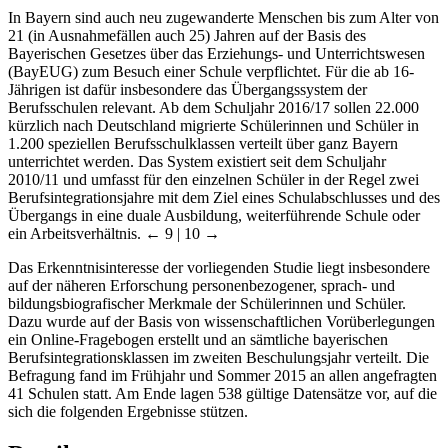
In Bayern sind auch neu zugewanderte Menschen bis zum Alter von
21 (in Ausnahmefällen auch 25) Jahren auf der Basis des
Bayerischen Gesetzes über das Erziehungs- und Unterrichtswesen
(BayEUG) zum Besuch einer Schule verpflichtet. Für die ab 16-
Jährigen ist dafür insbesondere das Übergangssystem der
Berufsschulen relevant. Ab dem Schuljahr 2016/17 sollen 22.000
kürzlich nach Deutschland migrierte Schülerinnen und Schüler in
1.200 speziellen Berufsschulklassen verteilt über ganz Bayern
unterrichtet werden. Das System existiert seit dem Schuljahr
2010/11 und umfasst für den einzelnen Schüler in der Regel zwei
Berufsintegrationsjahre mit dem Ziel eines Schulabschlusses und des
Übergangs in eine duale Ausbildung, weiterführende Schule oder
ein Arbeitsverhältnis.
← 9 | 10 →
Das Erkenntnisinteresse der vorliegenden Studie liegt insbesondere
auf der näheren Erforschung personenbezogener, sprach- und
bildungsbiografischer Merkmale der Schülerinnen und Schüler.
Dazu wurde auf der Basis von wissenschaftlichen Vorüberlegungen
ein Online-Fragebogen erstellt und an sämtliche bayerischen
Berufsintegrationsklassen im zweiten Beschulungsjahr verteilt. Die
Befragung fand im Frühjahr und Sommer 2015 an allen angefragten
41 Schulen statt. Am Ende lagen 538 gültige Datensätze vor, auf die
sich die folgenden Ergebnisse stützen.