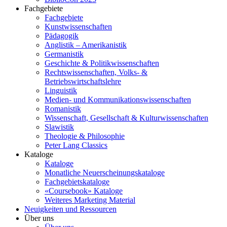
Fachgebiete
Fachgebiete
Kunstwissenschaften
Pädagogik
Anglistik – Amerikanistik
Germanistik
Geschichte & Politikwissenschaften
Rechtswissenschaften, Volks- &
Betriebswirtschaftslehre
Linguistik
Medien- und Kommunikationswissenschaften
Romanistik
Wissenschaft, Gesellschaft & Kulturwissenschaften
Slawistik
Theologie & Philosophie
Peter Lang Classics
Kataloge
Kataloge
Monatliche Neuerscheinungskataloge
Fachgebietskataloge
«Coursebook» Kataloge
Weiteres Marketing Material
Neuigkeiten und Ressourcen
Über uns