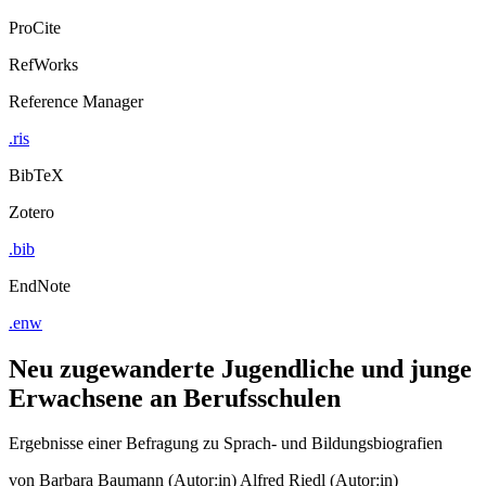
ProCite
RefWorks
Reference Manager
.ris
BibTeX
Zotero
.bib
EndNote
.enw
Neu zugewanderte Jugendliche und junge
Erwachsene an Berufsschulen
Ergebnisse einer Befragung zu Sprach- und Bildungsbiografien
von
Barbara Baumann (Autor:in)
Alfred Riedl (Autor:in)