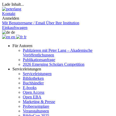
Lade Inhalt...
Kontakt
Anmelden
Mit Benutzername / Email
Über Ihre Institution
Einkaufswagen
de
en
fr
Für Autoren
Publizieren mit Peter Lang – Akademische
Veröffentlichungen
Publikationsanfrage
2026 Emerging Scholars Competition
Serviceleistungen
Serviceleistungen
Bibliotheken
Buchhändler
E-books
Open Access
Open EBA
Marketing & Presse
Probeexemplare
Veranstaltungen
BiblioCon 2025