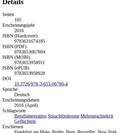
Details
Seiten
165
Erscheinungsjahr
2016
ISBN (Hardcover)
9783631674185
ISBN (PDF)
9783653067804
ISBN (MOBI)
9783653958911
ISBN (ePUB)
9783653958928
DOI
10.3726/978-3-653-06780-4
Sprache
Deutsch
Erscheinungsdatum
2016 (April)
Schlagworte
Berufsintegration
Sprachförderung
Mehrsprachigkeit
Geflüchtete
Erschienen
Frankfurt am Main, Berlin, Bern, Bruxelles, New York,