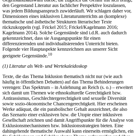
den Gegenstand Literatur aus fachlicher Perspektive loszulassen,
was jedem Bildungsanspruch zuwiderläuft. Wir schlagen daher vor,
Dimensionen eines inklusiven Literaturunterrichts an (komplexe)
thematische und ästhetische Strukturen literarischer Texte
rückzukoppeln (vgl. Frickel 2015; Frickel/Kagelmann 2016;
Kagelmann 2014). Solche Gegenstände sind i.d.R. auch dadurch
gekennzeichnet, dass sie Ausgangspunkte für einen
differenzierenden und individualisierenden Unterricht bieten.
Folgende vier Hauptaspekte kennzeichnen aus unserer Sicht
10
geeignete Gegenstände.
(1)
Literatur als Welt- und Wertekaleidoskop
Texte, die das Thema Inklusion thematisch nicht nur (wie auch
häufig in öffentlichen Debatten) auf das Thema Behinderungen
verengen: Das Spektrum – in Anlehnung an Reich (s. o.) – erweitert
sich damit um Themen wie ethnokulturelle Gerechtigkeit bzw.
Antirassismus, Geschlechtergerechtigkeit und sexuelle Diversität
sowie sozio-ökonomische Chancengerechtigkeit. Hier erscheinen
Werke adäquat, die ein parabolischer Gehalt auszeichnet, die also
das Szenario einer exklusiven bzw. die Utopie einer inklusiven
Gesellschaft zeichnen und damit Angriffspunkte für die Analyse von
Exklusionsmechanismen bzw. Inklusionsstrategien bieten. Eine
dahingehende thematische Auswahl kann einerseits ermöglichen, ein