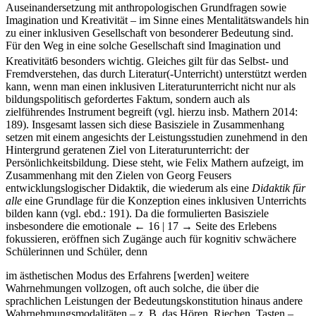
Auseinandersetzung mit anthropologischen Grundfragen sowie
Imagination und Kreativität – im Sinne eines Mentalitätswandels hin
zu einer inklusiven Gesellschaft von besonderer Bedeutung sind.
Für den Weg in eine solche Gesellschaft sind Imagination und
Kreativität
6
besonders wichtig. Gleiches gilt für das Selbst- und
Fremdverstehen, das durch Literatur(-Unterricht) unterstützt werden
kann, wenn man einen inklusiven Literaturunterricht nicht nur als
bildungspolitisch gefordertes Faktum, sondern auch als
zielführendes Instrument begreift (vgl. hierzu insb. Mathern 2014:
189). Insgesamt lassen sich diese Basisziele in Zusammenhang
setzen mit einem angesichts der Leistungsstudien zunehmend in den
Hintergrund geratenen Ziel von Literaturunterricht: der
Persönlichkeitsbildung. Diese steht, wie Felix Mathern aufzeigt, im
Zusammenhang mit den Zielen von Georg Feusers
entwicklungslogischer Didaktik, die wiederum als eine
Didaktik für
alle
eine Grundlage für die Konzeption eines inklusiven Unterrichts
bilden kann (vgl. ebd.: 191). Da die formulierten Basisziele
insbesondere die emotionale
← 16 | 17 →
Seite des Erlebens
fokussieren, eröffnen sich Zugänge auch für kognitiv schwächere
Schülerinnen und Schüler, denn
im ästhetischen Modus des Erfahrens [werden] weitere
Wahrnehmungen vollzogen, oft auch solche, die über die
sprachlichen Leistungen der Bedeutungskonstitution hinaus andere
Wahrnehmungsmodalitäten – z. B. das Hören, Riechen, Tasten –