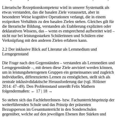
Literarische Rezeptionskompetenz wird in unserer Systematik als
etwas verstanden, das die basalen Ziele voraussetzt, aber in
besonderer Weise kognitive Operationen verlangt, die in einem
reziproken Verhältnis zu den basalen Zielen stehen. Gleiches gilt für
die literarische Bildung, verstanden als Etablierung expliziten oder
deklarativen Wissens, das – wenn es entsprechend aufbereitet wird –
nicht nur bei leistungsstarken Schülerinnen und Schülern eine
Verknüpfung mit den anderen Zielen erfahren kann.
2.2
Der inklusive Blick auf Literatur als Lernmedium und
Lerngegenstand
Die Frage nach den Gegenständen – verstanden als Lernmedien und
Lerngegenstände –, mit denen diese Ziele anvisiert werden können,
um in leistungsheterogenen Gruppen ein gemeinsames und zugleich
individuelles, differenziertes Lernen zu ermöglichen, stellt sich als
zentrale inklusivdidaktische Herausforderung dar (vgl. Hölzner
2014: 47–49). Den Problemstand umreißt Felix Mathern
folgendermaßen:
← 17 | 18 →
So stehen sich das FachlehrerInnen- bzw. Fachunterrichtsprinzip der
weiterführenden Schule und das Prinzip der präsenten
Bezugsperson im Gesamtunterricht in den Sonderschulen
gegenüber, welche auf den jeweiligen Ebenen ihre Stärken und