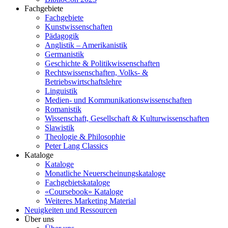
Fachgebiete
Fachgebiete
Kunstwissenschaften
Pädagogik
Anglistik – Amerikanistik
Germanistik
Geschichte & Politikwissenschaften
Rechtswissenschaften, Volks- &
Betriebswirtschaftslehre
Linguistik
Medien- und Kommunikationswissenschaften
Romanistik
Wissenschaft, Gesellschaft & Kulturwissenschaften
Slawistik
Theologie & Philosophie
Peter Lang Classics
Kataloge
Kataloge
Monatliche Neuerscheinungskataloge
Fachgebietskataloge
«Coursebook» Kataloge
Weiteres Marketing Material
Neuigkeiten und Ressourcen
Über uns