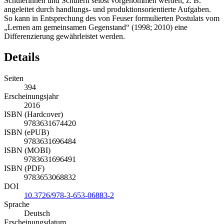
Schülerinnen und Schülern selbst vorgenommen werden, z. B.
angeleitet durch handlungs- und produktionsorientierte Aufgaben.
So kann in Entsprechung des von Feuser formulierten Postulats vom
„Lernen am gemeinsamen Gegenstand“ (1998; 2010) eine
Differenzierung gewährleistet werden.
Details
Seiten
394
Erscheinungsjahr
2016
ISBN (Hardcover)
9783631674420
ISBN (ePUB)
9783631696484
ISBN (MOBI)
9783631696491
ISBN (PDF)
9783653068832
DOI
10.3726/978-3-653-06883-2
Sprache
Deutsch
Erscheinungsdatum