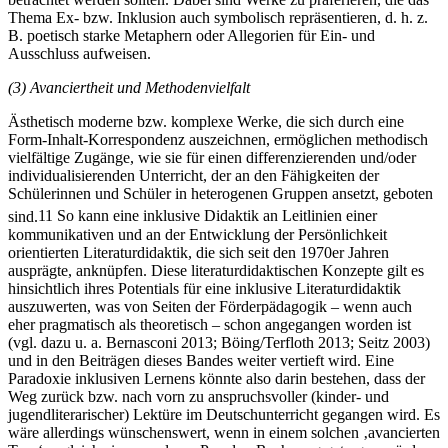
Thema Ex- bzw. Inklusion auch symbolisch repräsentieren, d. h. z.
B. poetisch starke Metaphern oder Allegorien für Ein- und
Ausschluss aufweisen.
(3)
Avanciertheit und Methodenvielfalt
Ästhetisch moderne bzw. komplexe Werke, die sich durch eine
Form-Inhalt-Korrespondenz auszeichnen, ermöglichen methodisch
vielfältige Zugänge, wie sie für einen differenzierenden und/oder
individualisierenden Unterricht, der an den Fähigkeiten der
Schülerinnen und Schüler in heterogenen Gruppen ansetzt, geboten
sind.
11
So kann eine inklusive Didaktik an Leitlinien einer
kommunikativen und an der Entwicklung der Persönlichkeit
orientierten Literaturdidaktik, die sich seit den 1970er Jahren
ausprägte, anknüpfen. Diese literaturdidaktischen Konzepte gilt es
hinsichtlich ihres Potentials für eine inklusive Literaturdidaktik
auszuwerten, was von Seiten der Förderpädagogik – wenn auch
eher pragmatisch als theoretisch – schon angegangen worden ist
(vgl. dazu u. a. Bernasconi 2013; Böing/Terfloth 2013; Seitz 2003)
und in den Beiträgen dieses Bandes weiter vertieft wird. Eine
Paradoxie inklusiven Lernens könnte also darin bestehen, dass der
Weg zurück bzw. nach vorn zu anspruchsvoller (kinder- und
jugendliterarischer) Lektüre im Deutschunterricht gegangen wird. Es
wäre allerdings wünschenswert, wenn in einem solchen ‚avancierten