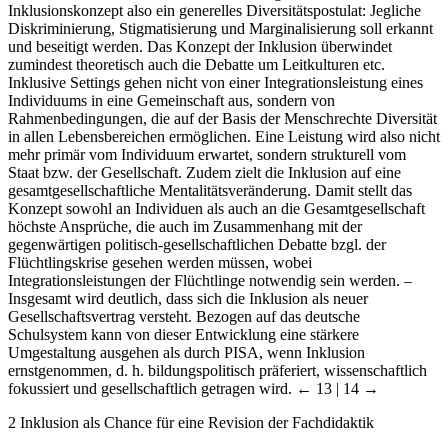
Inklusionskonzept also ein generelles Diversitätspostulat: Jegliche
Diskriminierung, Stigmatisierung und Marginalisierung soll erkannt
und beseitigt werden. Das Konzept der Inklusion überwindet
zumindest theoretisch auch die Debatte um Leitkulturen etc.
Inklusive Settings gehen nicht von einer Integrationsleistung eines
Individuums in eine Gemeinschaft aus, sondern von
Rahmenbedingungen, die auf der Basis der Menschrechte Diversität
in allen Lebensbereichen ermöglichen. Eine Leistung wird also nicht
mehr primär vom Individuum erwartet, sondern strukturell vom
Staat bzw. der Gesellschaft. Zudem zielt die Inklusion auf eine
gesamtgesellschaftliche Mentalitätsveränderung. Damit stellt das
Konzept sowohl an Individuen als auch an die Gesamtgesellschaft
höchste Ansprüche, die auch im Zusammenhang mit der
gegenwärtigen politisch-gesellschaftlichen Debatte bzgl. der
Flüchtlingskrise gesehen werden müssen, wobei
Integrationsleistungen der Flüchtlinge notwendig sein werden. –
Insgesamt wird deutlich, dass sich die Inklusion als neuer
Gesellschaftsvertrag versteht. Bezogen auf das deutsche
Schulsystem kann von dieser Entwicklung eine stärkere
Umgestaltung ausgehen als durch PISA, wenn Inklusion
ernstgenommen, d. h. bildungspolitisch präferiert, wissenschaftlich
fokussiert und gesellschaftlich getragen wird.
← 13 | 14 →
2
Inklusion als Chance für eine Revision der Fachdidaktik