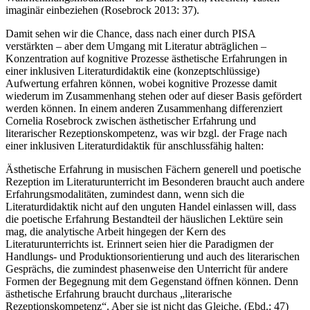
imaginär einbeziehen (Rosebrock 2013: 37).
Damit sehen wir die Chance, dass nach einer durch PISA
verstärkten – aber dem Umgang mit Literatur abträglichen –
Konzentration auf kognitive Prozesse ästhetische Erfahrungen in
einer inklusiven Literaturdidaktik eine (konzeptschlüssige)
Aufwertung erfahren können, wobei kognitive Prozesse damit
wiederum im Zusammenhang stehen oder auf dieser Basis gefördert
werden können. In einem anderen Zusammenhang differenziert
Cornelia Rosebrock zwischen ästhetischer Erfahrung und
literarischer Rezeptionskompetenz, was wir bzgl. der Frage nach
einer inklusiven Literaturdidaktik für anschlussfähig halten:
Ästhetische Erfahrung in musischen Fächern generell und poetische
Rezeption im Literaturunterricht im Besonderen braucht auch andere
Erfahrungsmodalitäten, zumindest dann, wenn sich die
Literaturdidaktik nicht auf den unguten Handel einlassen will, dass
die poetische Erfahrung Bestandteil der häuslichen Lektüre sein
mag, die analytische Arbeit hingegen der Kern des
Literaturunterrichts ist. Erinnert seien hier die Paradigmen der
Handlungs- und Produktionsorientierung und auch des literarischen
Gesprächs, die zumindest phasenweise den Unterricht für andere
Formen der Begegnung mit dem Gegenstand öffnen können. Denn
ästhetische Erfahrung braucht durchaus „literarische
Rezeptionskompetenz“. Aber sie ist nicht das Gleiche. (Ebd.: 47)