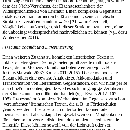
Turn‘ zugleich einem anderen Paradox Rechnung getragen würde:
dem des Nicht-Verstehens, der Eigengesetzlichkeit, der
Widersprüchlichkeit von Literatur. Einen komplexen Gegenstand
didaktisch zu transformieren heißt also nicht, seine ästhetische
Struktur zu zerstören, sondern
← 20 | 21 →
im Gegenteil,
Möglichkeiten aufzuzeigen, sich dieser Struktur anzunähern, ohne
sie unbedingt widerspruchsfrei nachvollziehen zu können (vgl. dazu
Wintersteiner 2011).
(4)
Multimodalität und Differenzierung
Einen weiteren Zugang zu komplexen literarischen Texten in
inklusiv-heterogenen Settings bieten printbasierte multimodale
Texte, die im Medienverbund angeboten werden (vgl. z. B.
Josting/Maiwald 2007; Kruse 2011; 2015). Dieser methodische
Zugang bildet eine gewisse Analogie zu Akkomodation und
Transformation von literarischen Gegenständen, den wir nicht per se
ausschließen möchten, gerade weil es sich um gängige Verfahren in
der Kinder- und Jugendliteratur handelt (vgl. Ewers 2012: 167–
195). Insbesondere komplexe Werke bieten im Gegensatz zu schon
‚vereinfachten‘ literarischen Texten, die z. B. in Förderschulen
genutzt werden – hier aber auch unterfordern können oder
thematisch nicht altersadäquat eingesetzt werden – Möglichkeiten
für sicher kontrovers zu diskutierende komplexitätsreduzierende
Eingriffe. Diese können sowohl von der Lehrkraft oder von