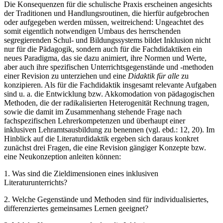
Die Konsequenzen für die schulische Praxis erscheinen angesichts
der Traditionen und Handlungsroutinen, die hierfür aufgebrochen
oder aufgegeben werden müssen, weitreichend: Ungeachtet des
somit eigentlich notwendigen Umbaus des herrschenden
segregierenden Schul- und Bildungssystems bildet Inklusion nicht
nur für die Pädagogik, sondern auch für die Fachdidaktiken ein
neues Paradigma, das sie dazu animiert, ihre Normen und Werte,
aber auch ihre spezifischen Unterrichtsgegenstände und -methoden
einer Revision zu unterziehen und eine
Didaktik für alle
zu
konzipieren. Als für die Fachdidaktik insgesamt relevante Aufgaben
sind u. a. die Entwicklung bzw. Akkomodation von pädagogischen
Methoden, die der radikalisierten Heterogenität Rechnung tragen,
sowie die damit im Zusammenhang stehende Frage nach
fachspezifischen Lehrerkompetenzen und überhaupt einer
inklusiven Lehramtsausbildung zu benennen (vgl. ebd.: 12, 20). Im
Hinblick auf die Literaturdidaktik ergeben sich daraus konkret
zunächst drei Fragen, die eine Revision gängiger Konzepte bzw.
eine Neukonzeption anleiten können:
1.
Was sind die Zieldimensionen eines inklusiven
Literaturunterrichts?
2.
Welche Gegenstände und Methoden sind für individualisiertes,
differenziertes gemeinsames Lernen geeignet?