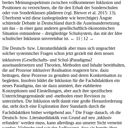
breites Meinungsspektrum zwischen vollkommener Inklusion und
Positionen zu verzeichnen, die für den Erhalt der Sonderschulen
oder von Sonderklassen plädieren (vgl. Biewer et al. 2015: 13).
Überformt wird diese (unbegründete wie berechtigte) Ängste
schürende Debatte in Deutschland durch die Auseinandersetzung
um das – in einer ganz anderen gesellschaftlich-ökonomischen
Situation entstandene – dreigliedrige Schulsystem, das mit der Idee
schulischer Inklusion unvereinbar ist.
← 11 | 12 →
Die Deutsch- bzw. Literaturdidaktik aber muss sich ungeachtet
solcher systemischer Fragen schon jetzt gezielt mit dem neuen
inklusiven (Gesellschafts- und Schul-)Paradigma
2
auseinandersetzen und Theorien, Methoden und Inhalte bereithalten,
die auf Prozesse inklusiver Realisation reagieren bzw. dazu
beitragen, diese Prozesse zu gestalten und deren Konkretisation zu
begleiten. Insofern bildet die Inklusion für die Fachdidaktiken ein
neues Paradigma, das sie dazu animiert, ihre etablierten
Konzeptionen und Einstellungen, aber auch ihre spezifischen
Unterrichtsgegenstände und -methoden einer Revision zu
unterziehen. Die Inklusion stellt damit eine große Herausforderung
dar, steht doch eine Exploration ihrer Standards durch die
3
Fachdidaktiken bisher weitgehend aus.
Die Frage danach, ob die
Deutsch- bzw. Literaturdidaktik von Grund auf neu ‚inklusiv
erfunden‘ werden muss, kann allerdings aus unserer Sicht verneint
werden. Vielmehr sind wir der Auffassung, dass sie bereits über