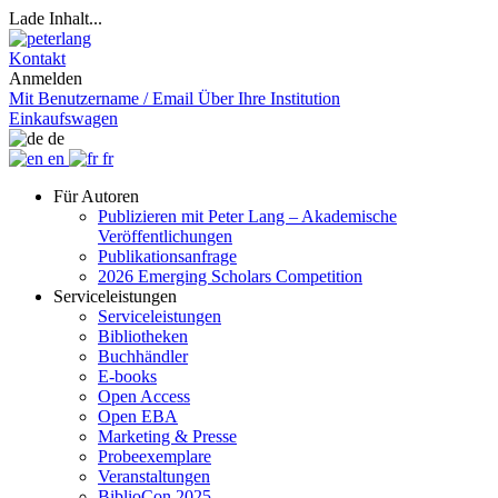
Lade Inhalt...
Kontakt
Anmelden
Mit Benutzername / Email
Über Ihre Institution
Einkaufswagen
de
en
fr
Für Autoren
Publizieren mit Peter Lang – Akademische
Veröffentlichungen
Publikationsanfrage
2026 Emerging Scholars Competition
Serviceleistungen
Serviceleistungen
Bibliotheken
Buchhändler
E-books
Open Access
Open EBA
Marketing & Presse
Probeexemplare
Veranstaltungen
BiblioCon 2025