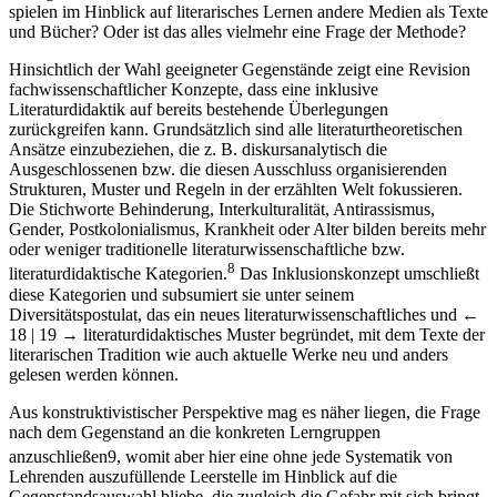
spielen im Hinblick auf literarisches Lernen andere Medien als Texte
und Bücher? Oder ist das alles vielmehr eine Frage der Methode?
Hinsichtlich der Wahl geeigneter Gegenstände zeigt eine Revision
fachwissenschaftlicher Konzepte, dass eine inklusive
Literaturdidaktik auf bereits bestehende Überlegungen
zurückgreifen kann. Grundsätzlich sind alle literaturtheoretischen
Ansätze einzubeziehen, die z. B. diskursanalytisch die
Ausgeschlossenen bzw. die diesen Ausschluss organisierenden
Strukturen, Muster und Regeln in der erzählten Welt fokussieren.
Die Stichworte Behinderung, Interkulturalität, Antirassismus,
Gender, Postkolonialismus, Krankheit oder Alter bilden bereits mehr
oder weniger traditionelle literaturwissenschaftliche bzw.
8
literaturdidaktische Kategorien.
Das Inklusionskonzept umschließt
diese Kategorien und subsumiert sie unter seinem
Diversitätspostulat, das ein neues literaturwissenschaftliches und
←
18 | 19 →
literaturdidaktisches Muster begründet, mit dem Texte der
literarischen Tradition wie auch aktuelle Werke neu und anders
gelesen werden können.
Aus konstruktivistischer Perspektive mag es näher liegen, die Frage
nach dem Gegenstand an die konkreten Lerngruppen
anzuschließen
9
, womit aber hier eine ohne jede Systematik von
Lehrenden auszufüllende Leerstelle im Hinblick auf die
Gegenstandsauswahl bliebe, die zugleich die Gefahr mit sich bringt,