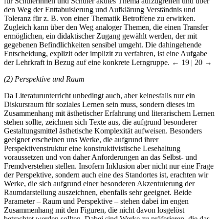
für Schülerinnen und Schüler akutes Thema aufzugreifen und über
den Weg der Enttabuisierung und Aufklärung Verständnis und
Toleranz für z. B. von einer Thematik Betroffene zu erwirken.
Zugleich kann über den Weg analoger Themen, die einen Transfer
ermöglichen, ein didaktischer Zugang gewählt werden, der mit
gegebenen Befindlichkeiten sensibel umgeht. Die dahingehende
Entscheidung, explizit oder implizit zu verfahren, ist eine Aufgabe
der Lehrkraft in Bezug auf eine konkrete Lerngruppe.
← 19 | 20 →
(2)
Perspektive und Raum
Da Literaturunterricht unbedingt auch, aber keinesfalls nur ein
Diskursraum für soziales Lernen sein muss, sondern dieses im
Zusammenhang mit ästhetischer Erfahrung und literarischem Lernen
stehen sollte, zeichnen sich Texte aus, die aufgrund besonderer
Gestaltungsmittel ästhetische Komplexität aufweisen. Besonders
geeignet erscheinen uns Werke, die aufgrund ihrer
Perspektivenstruktur eine konstruktivistische Lesehaltung
voraussetzen und von daher Anforderungen an das Selbst- und
Fremdverstehen stellen. Insofern Inklusion aber nicht nur eine Frage
der Perspektive, sondern auch eine des Standortes ist, erachten wir
Werke, die sich aufgrund einer besonderen Akzentuierung der
Raumdarstellung auszeichnen, ebenfalls sehr geeignet. Beide
Parameter – Raum und Perspektive – stehen dabei im engen
Zusammenhang mit den Figuren, die nicht davon losgelöst
betrachtet werden sollten. Dabei sind Werke zu präferieren, die das