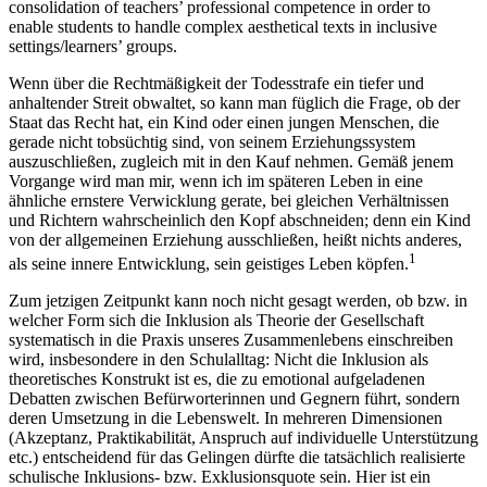
consolidation of teachers’ professional competence in order to
enable students to handle complex aesthetical texts in inclusive
settings/learners’ groups.
Wenn über die Rechtmäßigkeit der Todesstrafe ein tiefer und
anhaltender Streit obwaltet, so kann man füglich die Frage, ob der
Staat das Recht hat, ein Kind oder einen jungen Menschen, die
gerade nicht tobsüchtig sind, von seinem Erziehungssystem
auszuschließen, zugleich mit in den Kauf nehmen. Gemäß jenem
Vorgange wird man mir, wenn ich im späteren Leben in eine
ähnliche ernstere Verwicklung gerate, bei gleichen Verhältnissen
und Richtern wahrscheinlich den Kopf abschneiden; denn ein Kind
von der allgemeinen Erziehung ausschließen, heißt nichts anderes,
1
als seine innere Entwicklung, sein geistiges Leben köpfen.
Zum jetzigen Zeitpunkt kann noch nicht gesagt werden, ob bzw. in
welcher Form sich die Inklusion als Theorie der Gesellschaft
systematisch in die Praxis unseres Zusammenlebens einschreiben
wird, insbesondere in den Schulalltag: Nicht die Inklusion als
theoretisches Konstrukt ist es, die zu emotional aufgeladenen
Debatten zwischen Befürworterinnen und Gegnern führt, sondern
deren Umsetzung in die Lebenswelt. In mehreren Dimensionen
(Akzeptanz, Praktikabilität, Anspruch auf individuelle Unterstützung
etc.) entscheidend für das Gelingen dürfte die tatsächlich realisierte
schulische Inklusions- bzw. Exklusionsquote sein. Hier ist ein