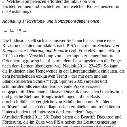
3.
Welche Kompetenzen erfordert die Inklusion von
Fachlehrerinnen und Fachlehrern, mit welchen Konsequenzen für
die Ausbildung?
Abbildung 1:
Revisions- und Konzeptionsdimensionen
← 14 | 15 →
Die Inklusion stellt sich aus unserer Sicht auch als Chance einer
Revision der Literaturdidaktik nach PISA dar, die im
Zeichen von
Kompetenzorientierung und Empirie
(vgl. Frickel/Kammler/Rupp
2011) zu einer Verschiebung von einer Input- zu einer Output-
Orientierung gesorgt hat, d. h. mit dem Leistungsdenken die Frage
nach dem Lernen überlagert (vgl. Naujok 2014: 23–25). So kann
die Inklusion eine Trendwende in der Literaturdidaktik einläuten, die
dem herrschenden exklusiven Trend – der mit dem und am
„standardisierten Schüler“ (vgl. Spinner 2005) arbeitet und
schlimmstenfalls eine standardisierende Praxis evoziert –
entgegentritt. Denn eine inklusive Didaktik muss „den Gleichschritt
und gleiche Ziel- und Rangvorstellungen auf der Basis
durchschnittlicher Vergleiche von Schülerinnen und Schülern
auflösen“ und „nach den diagnostisch ermittelten und reflektierten
Unterschieden und Interessen der Lernenden“ fragen.
(Amrhein/Reich 2011: 36) Dabei bieten die Begriffe Diagnose und
Förderung, die im Zuge von PISA neben der Leistungsmessung