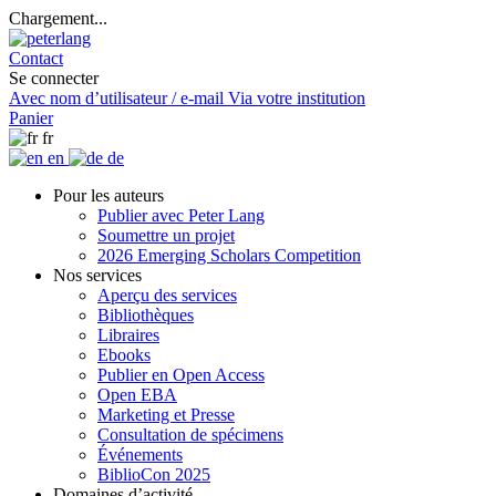
Chargement...
Contact
Se connecter
Avec nom d’utilisateur / e-mail
Via votre institution
Panier
fr
en
de
Pour les auteurs
Publier avec Peter Lang
Soumettre un projet
2026 Emerging Scholars Competition
Nos services
Aperçu des services
Bibliothèques
Libraires
Ebooks
Publier en Open Access
Open EBA
Marketing et Presse
Consultation de spécimens
Événements
BiblioCon 2025
Domaines d’activité