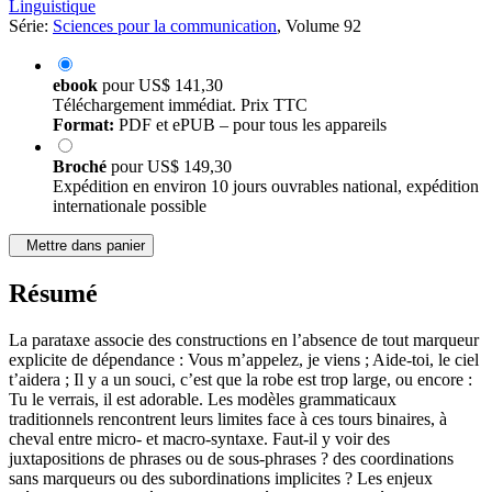
Linguistique
Série:
Sciences pour la communication
, Volume 92
ebook
pour
US$ 141,30
Téléchargement immédiat. Prix TTC
Format:
PDF et ePUB – pour tous les appareils
Broché
pour
US$ 149,30
Expédition en environ 10 jours ouvrables national, expédition
internationale possible
Mettre dans panier
Résumé
La parataxe associe des constructions en l’absence de tout marqueur
explicite de dépendance : Vous m’appelez, je viens ; Aide-toi, le ciel
t’aidera ; Il y a un souci, c’est que la robe est trop large, ou encore :
Tu le verrais, il est adorable. Les modèles grammaticaux
traditionnels rencontrent leurs limites face à ces tours binaires, à
cheval entre micro- et macro-syntaxe. Faut-il y voir des
juxtapositions de phrases ou de sous-phrases ? des coordinations
sans marqueurs ou des subordinations implicites ? Les enjeux