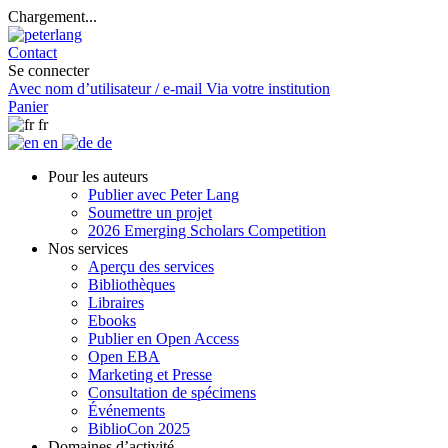
Chargement...
Contact
Se connecter
Avec nom d’utilisateur / e-mail
Via votre institution
Panier
fr
en
de
Pour les auteurs
Publier avec Peter Lang
Soumettre un projet
2026 Emerging Scholars Competition
Nos services
Aperçu des services
Bibliothèques
Libraires
Ebooks
Publier en Open Access
Open EBA
Marketing et Presse
Consultation de spécimens
Événements
BiblioCon 2025
Domaines d’activité