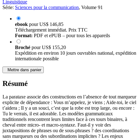
Linguistique
Série:
Sciences pour la communication
, Volume 91
ebook
pour
US$ 146,85
Téléchargement immédiat. Prix TTC
Format:
PDF et ePUB – pour tous les appareils
Broché
pour
US$ 155,20
Expédition en environ 10 jours ouvrables national, expédition
internationale possible
Mettre dans panier
Résumé
La parataxe associe des constructions en l’absence de tout marqueur
explicite de dépendance : Vous m’appelez, je viens ; Aide-toi, le ciel
t’aidera ; Il y a un souci, c’est que la robe est trop large, ou encore :
Tu le verrais, il est adorable. Les modèles grammaticaux
traditionnels rencontrent leurs limites face à ces tours binaires, à
cheval entre micro- et macro-syntaxe. Faut-il y voir des
juxtapositions de phrases ou de sous-phrases ? des coordinations
sans marqueurs ou des subordinations implicites ? Les enjeux