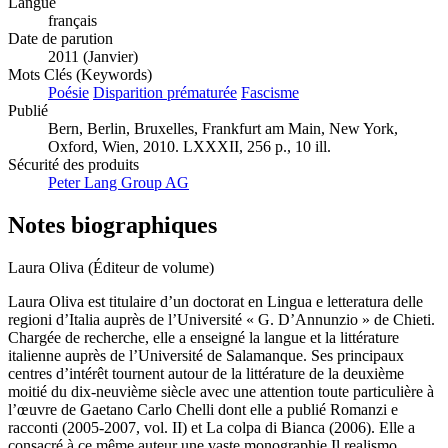
10.3726/978-3-0352-0032-4
Langue
français
Date de parution
2011 (Janvier)
Mots Clés (Keywords)
Poésie
Disparition prématurée
Fascisme
Publié
Bern, Berlin, Bruxelles, Frankfurt am Main, New York,
Oxford, Wien, 2010. LXXXII, 256 p., 10 ill.
Sécurité des produits
Peter Lang Group AG
Notes biographiques
Laura Oliva (Éditeur de volume)
Laura Oliva est titulaire d’un doctorat en Lingua e letteratura delle
regioni d’Italia auprès de l’Université « G. D’Annunzio » de Chieti.
Chargée de recherche, elle a enseigné la langue et la littérature
italienne auprès de l’Université de Salamanque. Ses principaux
centres d’intérêt tournent autour de la littérature de la deuxième
moitié du dix-neuvième siècle avec une attention toute particulière à
l’œuvre de Gaetano Carlo Chelli dont elle a publié Romanzi e
racconti (2005-2007, vol. II) et La colpa di Bianca (2006). Elle a