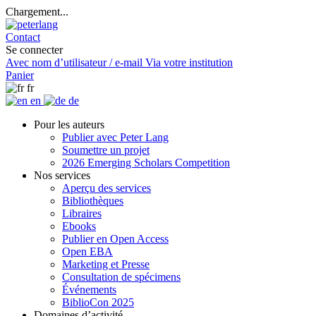
Chargement...
Contact
Se connecter
Avec nom d’utilisateur / e-mail
Via votre institution
Panier
fr
en
de
Pour les auteurs
Publier avec Peter Lang
Soumettre un projet
2026 Emerging Scholars Competition
Nos services
Aperçu des services
Bibliothèques
Libraires
Ebooks
Publier en Open Access
Open EBA
Marketing et Presse
Consultation de spécimens
Événements
BiblioCon 2025
Domaines d’activité