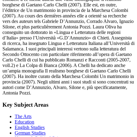
consacré à ce même auteur une vaste monographie Il realismo
borghese di Gaetano Carlo Chelli (2007). Elle est, en outre,
l’éditrice de Un matrimonio in provincia de la Marchesa Colombi
(2007). Au cours des dernières années elle a orienté sa recherche
vers des auteurs tels Gabriele D’Annunzio, Corrado Alvaro, Ignazio
Silone, et plus particulièrement Antonia Pozzi. Laura Oliva ha
conseguito un dottorato in «Lingua e Letteratura delle regioni
d’Italia» presso l’Università «G.D’Annunzio» di Chieti. Assegnista
di ricerca, ha insegnato Lingua e Letteratura Italiana all’Università di
Salamanca. I suoi principali interessi vertono sulla letteratura del
Secondo Ottocento con particolare riferimento all’opera di Gaetano
Carlo Chelli di cui ha pubblicato Romanzi e Racconti (2005-2007,
voll.2) e La Colpa di Bianca (2006). A Chelli ha dedicato anche
un’ampia monografia Il realismo borghese di Gaetano Carlo Chelli
(2007). Ha inoltre curato della Marchesa Colombi Un matrimonio in
provincia (2007). Negli ultimi anni i suoi studi si sono concentrati su
autori come D’Annunzio, Alvaro, Silone e, più specificatamente,
Antonia Pozzi.
Key Subject Areas
The Arts
Education
English Studies