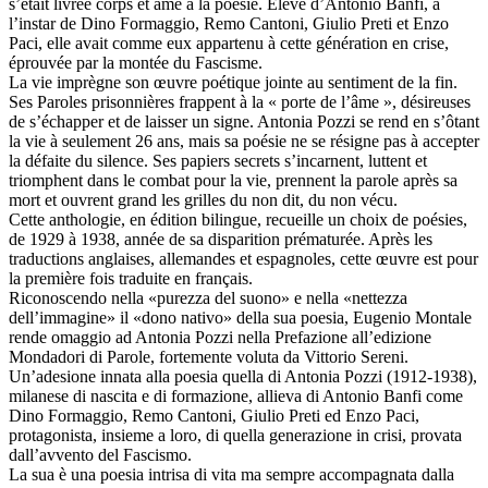
Antonia Pozzi (1912-1938), milanaise de naissance et de formation,
s’était livrée corps et âme à la poésie. Elève d’Antonio Banfi, à
l’instar de Dino Formaggio, Remo Cantoni, Giulio Preti et Enzo
Paci, elle avait comme eux appartenu à cette génération en crise,
éprouvée par la montée du Fascisme.
La vie imprègne son œuvre poétique jointe au sentiment de la fin.
Ses Paroles prisonnières frappent à la « porte de l’âme », désireuses
de s’échapper et de laisser un signe. Antonia Pozzi se rend en s’ôtant
la vie à seulement 26 ans, mais sa poésie ne se résigne pas à accepter
la défaite du silence. Ses papiers secrets s’incarnent, luttent et
triomphent dans le combat pour la vie, prennent la parole après sa
mort et ouvrent grand les grilles du non dit, du non vécu.
Cette anthologie, en édition bilingue, recueille un choix de poésies,
de 1929 à 1938, année de sa disparition prématurée. Après les
traductions anglaises, allemandes et espagnoles, cette œuvre est pour
la première fois traduite en français.
Riconoscendo nella «purezza del suono» e nella «nettezza
dell’immagine» il «dono nativo» della sua poesia, Eugenio Montale
rende omaggio ad Antonia Pozzi nella Prefazione all’edizione
Mondadori di Parole, fortemente voluta da Vittorio Sereni.
Un’adesione innata alla poesia quella di Antonia Pozzi (1912-1938),
milanese di nascita e di formazione, allieva di Antonio Banfi come
Dino Formaggio, Remo Cantoni, Giulio Preti ed Enzo Paci,
protagonista, insieme a loro, di quella generazione in crisi, provata
dall’avvento del Fascismo.