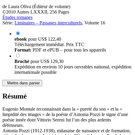
Labbate
de
Laura Oliva (Éditeur de volume)
©2010
Autres
LXXXII, 256 Pages
Études romanes
Série:
Liminaires – Passages interculturels
, Volume 16
ebook
pour
US$ 122,40
Téléchargement immédiat. Prix TTC
Format:
PDF et ePUB – pour tous les appareils
Broché
pour
US$ 129,30
Expédition en environ 10 jours ouvrables national, expédition
internationale possible
Mettre dans panier
Résumé
Eugenio Montale reconnaissait dans la « pureté du son » et la «
limpidité des images » de la poésie d’Antonia Pozzi le signe d’une
poésie innée dont Vittorio Sereni fut l’un des plus ardents
défenseurs.