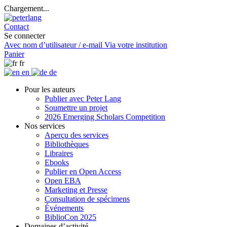
Chargement...
Contact
Se connecter
Avec nom d’utilisateur / e-mail
Via votre institution
Panier
fr
en
de
Pour les auteurs
Publier avec Peter Lang
Soumettre un projet
2026 Emerging Scholars Competition
Nos services
Aperçu des services
Bibliothèques
Libraires
Ebooks
Publier en Open Access
Open EBA
Marketing et Presse
Consultation de spécimens
Événements
BiblioCon 2025
Domaines d’activité