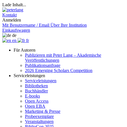
Lade Inhalt...
Kontakt
Anmelden
Mit Benutzername / Email
Über Ihre Institution
Einkaufswagen
de
en
fr
Für Autoren
Publizieren mit Peter Lang – Akademische
Veröffentlichungen
Publikationsanfrage
2026 Emerging Scholars Competition
Serviceleistungen
Serviceleistungen
Bibliotheken
Buchhändler
E-books
Open Access
Open EBA
Marketing & Presse
Probeexemplare
Veranstaltungen
BiblioCon 2025