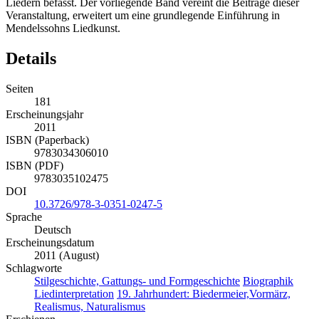
Liedern befasst. Der vorliegende Band vereint die Beiträge dieser
Veranstaltung, erweitert um eine grundlegende Einführung in
Mendelssohns Liedkunst.
Details
Seiten
181
Erscheinungsjahr
2011
ISBN (Paperback)
9783034306010
ISBN (PDF)
9783035102475
DOI
10.3726/978-3-0351-0247-5
Sprache
Deutsch
Erscheinungsdatum
2011 (August)
Schlagworte
Stilgeschichte, Gattungs- und Formgeschichte
Biographik
Liedinterpretation
19. Jahrhundert: Biedermeier,Vormärz,
Realismus, Naturalismus