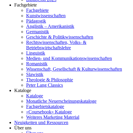
Fachgebiete
Fachgebiete
Kunstwissenschaften
Pädagogik
Anglistik – Amerikanistik
Germanistik
Geschichte & Politikwissenschaften
Rechtswissenschaften, Volks- &
Betriebswirtschaftslehre
Linguistik
Medien- und Kommunikationswissenschaften
Romanistik
Wissenschaft, Gesellschaft & Kulturwissenschaften
Slawistik
Theologie & Philosophie
Peter Lang Classics
Kataloge
Kataloge
Monatliche Neuerscheinungskataloge
Fachgebietskataloge
«Coursebook» Kataloge
Weiteres Marketing Material
Neuigkeiten und Ressourcen
Über uns