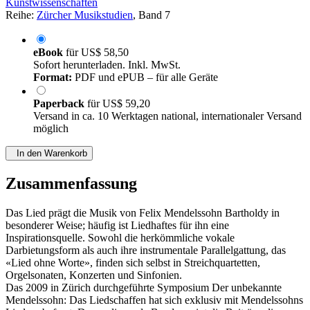
Kunstwissenschaften
Reihe:
Zürcher Musikstudien
, Band 7
eBook
für
US$ 58,50
Sofort herunterladen. Inkl. MwSt.
Format:
PDF und ePUB – für alle Geräte
Paperback
für
US$ 59,20
Versand in ca. 10 Werktagen national, internationaler Versand
möglich
In den Warenkorb
Zusammenfassung
Das Lied prägt die Musik von Felix Mendelssohn Bartholdy in
besonderer Weise; häufig ist Liedhaftes für ihn eine
Inspirationsquelle. Sowohl die herkömmliche vokale
Darbietungsform als auch ihre instrumentale Parallelgattung, das
«Lied ohne Worte», finden sich selbst in Streichquartetten,
Orgelsonaten, Konzerten und Sinfonien.
Das 2009 in Zürich durchgeführte Symposium Der unbekannte
Mendelssohn: Das Liedschaffen hat sich exklusiv mit Mendelssohns