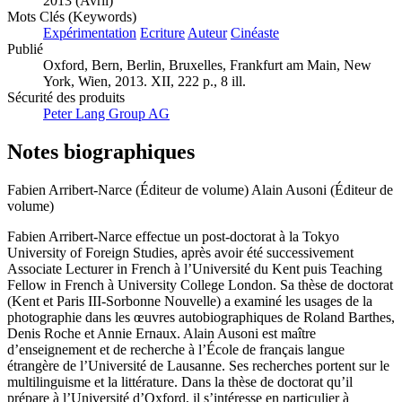
2013 (Avril)
Mots Clés (Keywords)
Expérimentation
Ecriture
Auteur
Cinéaste
Publié
Oxford, Bern, Berlin, Bruxelles, Frankfurt am Main, New
York, Wien, 2013. XII, 222 p., 8 ill.
Sécurité des produits
Peter Lang Group AG
Notes biographiques
Fabien Arribert-Narce (Éditeur de volume)
Alain Ausoni (Éditeur de
volume)
Fabien Arribert-Narce effectue un post-doctorat à la Tokyo
University of Foreign Studies, après avoir été successivement
Associate Lecturer in French à l’Université du Kent puis Teaching
Fellow in French à University College London. Sa thèse de doctorat
(Kent et Paris III-Sorbonne Nouvelle) a examiné les usages de la
photographie dans les œuvres autobiographiques de Roland Barthes,
Denis Roche et Annie Ernaux. Alain Ausoni est maître
d’enseignement et de recherche à l’École de français langue
étrangère de l’Université de Lausanne. Ses recherches portent sur le
multilinguisme et la littérature. Dans la thèse de doctorat qu’il
prépare à l’Université d’Oxford, il s’intéresse en particulier à