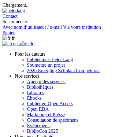
Chargement...
Contact
Se connecter
Avec nom d’utilisateur / e-mail
Via votre institution
Panier
fr
en
de
Pour les auteurs
Publier avec Peter Lang
Soumettre un projet
2026 Emerging Scholars Competition
Nos services
Aperçu des services
Bibliothèques
Libraires
Ebooks
Publier en Open Access
Open EBA
Marketing et Presse
Consultation de spécimens
Événements
BiblioCon 2025
Domaines d’activité