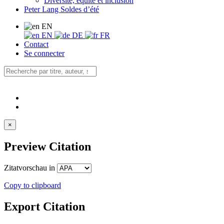
Diversité, équité et inclusion
Peter Lang Soldes d’été
EN
EN
DE
FR
Contact
Se connecter
×
Preview Citation
Zitatvorschau in
Copy to clipboard
Export Citation