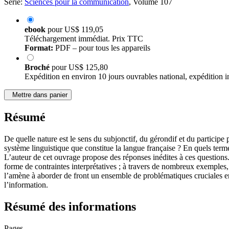
Série:
Sciences pour la communication
, Volume 107
ebook
pour
US$ 119,05
Téléchargement immédiat. Prix TTC
Format:
PDF – pour tous les appareils
Broché
pour
US$ 125,80
Expédition en environ 10 jours ouvrables national, expédition i
Mettre dans panier
Résumé
De quelle nature est le sens du subjonctif, du gérondif et du participe
système linguistique que constitue la langue française ? En quels term
L’auteur de cet ouvrage propose des réponses inédites à ces questions. 
forme de contraintes interprétatives ; à travers de nombreux exemples,
l’amène à aborder de front un ensemble de problématiques cruciales en l
l’information.
Résumé des informations
Pages