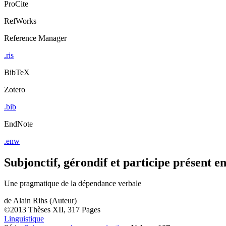
ProCite
RefWorks
Reference Manager
.ris
BibTeX
Zotero
.bib
EndNote
.enw
Subjonctif, gérondif et participe présent en
Une pragmatique de la dépendance verbale
de
Alain Rihs (Auteur)
©2013
Thèses
XII, 317 Pages
Linguistique