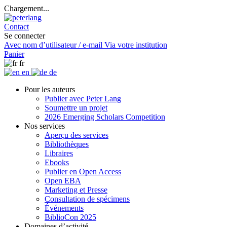
Chargement...
Contact
Se connecter
Avec nom d’utilisateur / e-mail
Via votre institution
Panier
fr
en
de
Pour les auteurs
Publier avec Peter Lang
Soumettre un projet
2026 Emerging Scholars Competition
Nos services
Aperçu des services
Bibliothèques
Libraires
Ebooks
Publier en Open Access
Open EBA
Marketing et Presse
Consultation de spécimens
Événements
BiblioCon 2025
Domaines d’activité