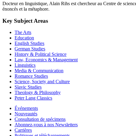
Docteur en linguistique, Alain Rihs est chercheur au Centre de scienc
énoncés et la métaphore.
Key Subject Areas
The Arts
Education
English Studies
German Studies
History & Political Science
Law, Economics & Management
Linguistics
Media & Communication
Romance Studies
Science, Society and Culture
Slavic Studies
Theology & Philosophy
Peter Lang Classics
Événements
Nouveautés
Consultation de spécimens
Abonnez-vous à nos Newsletters
Carrières
Politiques et téléchargements