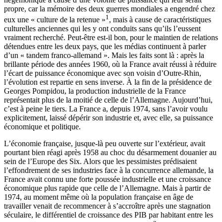
propre, car la mémoire des deux guerres mondiales a engendré chez
1
eux une « culture de la retenue »
, mais à cause de caractéristiques
culturelles anciennes qui les y ont conduits sans qu’ils l’eussent
vraiment recherché. Peut-être est-il bon, pour le maintien de relations
détendues entre les deux pays, que les médias continuent à parler
d’un « tandem franco-allemand ». Mais les faits sont là : après la
brillante période des années 1960, où la France avait réussi à réduire
l’écart de puissance économique avec son voisin d’Outre-Rhin,
l’évolution est repartie en sens inverse. À la fin de la présidence de
Georges Pompidou, la production industrielle de la France
représentait plus de la moitié de celle de l’Allemagne. Aujourd’hui,
c’est à peine le tiers. La France a, depuis 1974, sans l’avoir voulu
explicitement, laissé dépérir son industrie et, avec elle, sa puissance
économique et politique.
L’économie française, jusque-là peu ouverte sur l’extérieur, avait
pourtant bien réagi après 1958 au choc du désarmement douanier au
sein de l’Europe des Six. Alors que les pessimistes prédisaient
l’effondrement de ses industries face à la concurrence allemande, la
France avait connu une forte poussée industrielle et une croissance
économique plus rapide que celle de l’Allemagne. Mais à partir de
1974, au moment même où la population française en âge de
travailler venait de recommencer à s’accroître après une stagnation
séculaire, le différentiel de croissance des PIB par habitant entre les