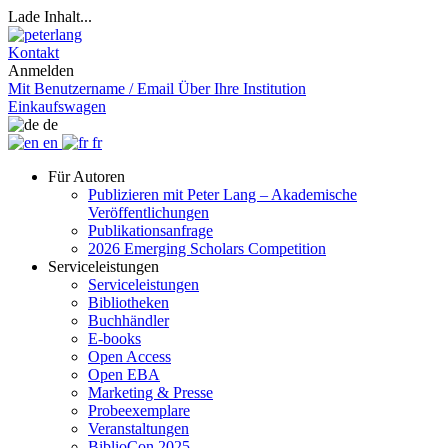
Lade Inhalt...
Kontakt
Anmelden
Mit Benutzername / Email
Über Ihre Institution
Einkaufswagen
de
en
fr
Für Autoren
Publizieren mit Peter Lang – Akademische
Veröffentlichungen
Publikationsanfrage
2026 Emerging Scholars Competition
Serviceleistungen
Serviceleistungen
Bibliotheken
Buchhändler
E-books
Open Access
Open EBA
Marketing & Presse
Probeexemplare
Veranstaltungen
BiblioCon 2025