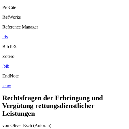
Export Citation
ProCite
RefWorks
Reference Manager
.ris
BibTeX
Zotero
.bib
EndNote
.enw
Rechtsfragen der Erbringung und
Vergütung rettungsdienstlicher
Leistungen