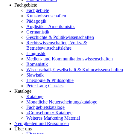
Fachgebiete
Fachgebiete
Kunstwissenschaften
Pädagogik
Anglistik – Amerikanistik
Germanistik
Geschichte & Politikwissenschaften
Rechtswissenschaften, Volks- &
Betriebswirtschaftslehre
Linguistik
Medien- und Kommunikationswissenschaften
Romanistik
Wissenschaft, Gesellschaft & Kulturwissenschaften
Slawistik
Theologie & Philosophie
Peter Lang Classics
Kataloge
Kataloge
Monatliche Neuerscheinungskataloge
Fachgebietskataloge
«Coursebook» Kataloge
Weiteres Marketing Material
Neuigkeiten und Ressourcen
Über uns