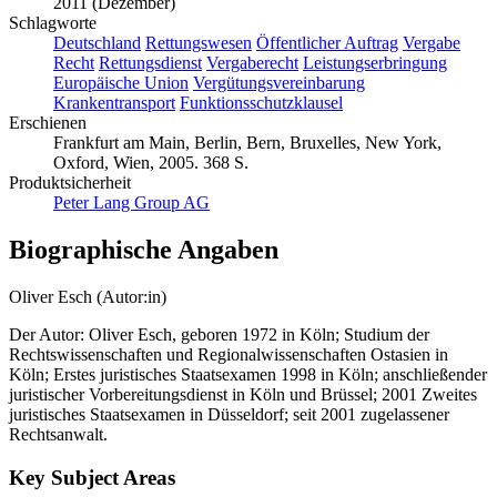
Erscheinungsdatum
2011 (Dezember)
Schlagworte
Deutschland
Rettungswesen
Öffentlicher Auftrag
Vergabe
Recht
Rettungsdienst
Vergaberecht
Leistungserbringung
Europäische Union
Vergütungsvereinbarung
Krankentransport
Funktionsschutzklausel
Erschienen
Frankfurt am Main, Berlin, Bern, Bruxelles, New York,
Oxford, Wien, 2005. 368 S.
Produktsicherheit
Peter Lang Group AG
Biographische Angaben
Oliver Esch (Autor:in)
Der Autor: Oliver Esch, geboren 1972 in Köln; Studium der
Rechtswissenschaften und Regionalwissenschaften Ostasien in
Köln; Erstes juristisches Staatsexamen 1998 in Köln; anschließender
juristischer Vorbereitungsdienst in Köln und Brüssel; 2001 Zweites
juristisches Staatsexamen in Düsseldorf; seit 2001 zugelassener
Rechtsanwalt.