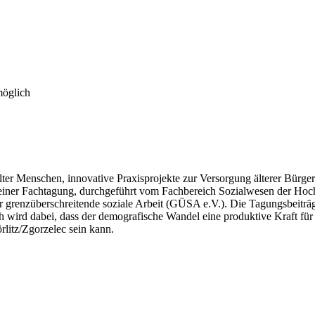
möglich
ter Menschen, innovative Praxisprojekte zur Versorgung älterer Bürgeri
iner Fachtagung, durchgeführt vom Fachbereich Sozialwesen der Hochsc
enzüberschreitende soziale Arbeit (GÜSA e.V.). Die Tagungsbeiträ
ich wird dabei, dass der demografische Wandel eine produktive Kraft fü
litz/Zgorzelec sein kann.