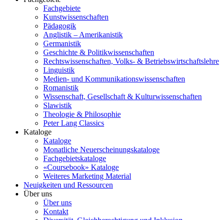
Fachgebiete
Kunstwissenschaften
Pädagogik
Anglistik – Amerikanistik
Germanistik
Geschichte & Politikwissenschaften
Rechtswissenschaften, Volks- & Betriebswirtschaftslehre
Linguistik
Medien- und Kommunikationswissenschaften
Romanistik
Wissenschaft, Gesellschaft & Kulturwissenschaften
Slawistik
Theologie & Philosophie
Peter Lang Classics
Kataloge
Kataloge
Monatliche Neuerscheinungskataloge
Fachgebietskataloge
«Coursebook» Kataloge
Weiteres Marketing Material
Neuigkeiten und Ressourcen
Über uns
Über uns
Kontakt