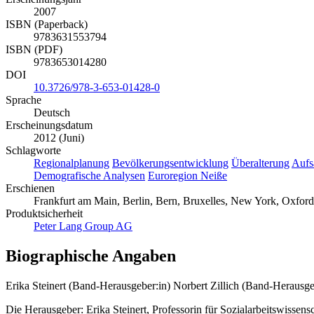
2007
ISBN (Paperback)
9783631553794
ISBN (PDF)
9783653014280
DOI
10.3726/978-3-653-01428-0
Sprache
Deutsch
Erscheinungsdatum
2012 (Juni)
Schlagworte
Regionalplanung
Bevölkerungsentwicklung
Überalterung
Aufs
Demografische Analysen
Euroregion Neiße
Erschienen
Frankfurt am Main, Berlin, Bern, Bruxelles, New York, Oxford, 
Produktsicherheit
Peter Lang Group AG
Biographische Angaben
Erika Steinert (Band-Herausgeber:in)
Norbert Zillich (Band-Herausge
Die Herausgeber: Erika Steinert, Professorin für Sozialarbeitswissen