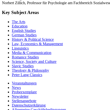
Norbert Zillich, Professor für Psychologie am Fachbereich Sozialwe
Key Subject Areas
The Arts
Education
English Studies
German Studies
History & Political Science
Law, Economics & Management
Linguistics
Media & Communication
Romance Studies
Science, Society and Culture
Slavic Studies
Theology & Philosophy
Peter Lang Classics
Veranstaltungen
News
Probeexemplare
Newsletter
Stellenangebote
Datenschutzerklärung
Allgemeine Geschäftsbedingungen