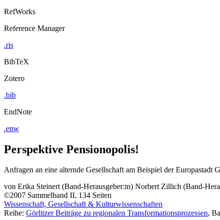
RefWorks
Reference Manager
.ris
BibTeX
Zotero
.bib
EndNote
.enw
Perspektive Pensionopolis!
Anfragen an eine alternde Gesellschaft am Beispiel der Europastadt G
von
Erika Steinert (Band-Herausgeber:in)
Norbert Zillich (Band-Hera
©2007
Sammelband
II, 134 Seiten
Wissenschaft, Gesellschaft & Kulturwissenschaften
Reihe:
Görlitzer Beiträge zu regionalen Transformationsprozessen
, B