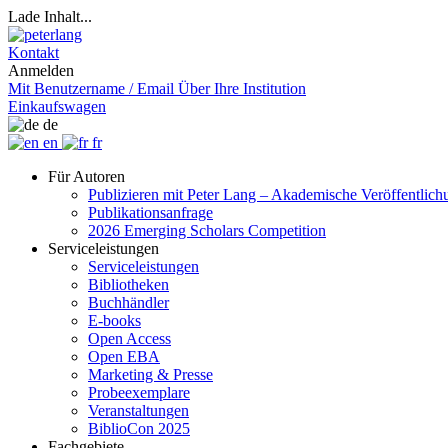
Lade Inhalt...
Kontakt
Anmelden
Mit Benutzername / Email
Über Ihre Institution
Einkaufswagen
de
en
fr
Für Autoren
Publizieren mit Peter Lang – Akademische Veröffentlic
Publikationsanfrage
2026 Emerging Scholars Competition
Serviceleistungen
Serviceleistungen
Bibliotheken
Buchhändler
E-books
Open Access
Open EBA
Marketing & Presse
Probeexemplare
Veranstaltungen
BiblioCon 2025
Fachgebiete