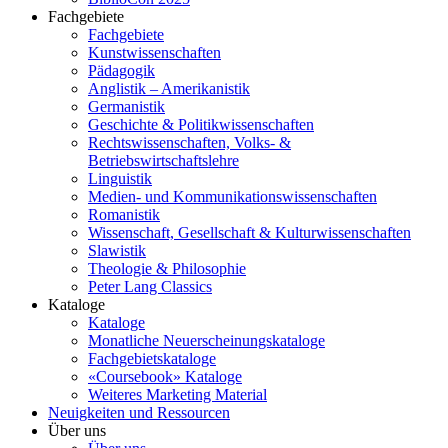
Fachgebiete
Fachgebiete
Kunstwissenschaften
Pädagogik
Anglistik – Amerikanistik
Germanistik
Geschichte & Politikwissenschaften
Rechtswissenschaften, Volks- &
Betriebswirtschaftslehre
Linguistik
Medien- und Kommunikationswissenschaften
Romanistik
Wissenschaft, Gesellschaft & Kulturwissenschaften
Slawistik
Theologie & Philosophie
Peter Lang Classics
Kataloge
Kataloge
Monatliche Neuerscheinungskataloge
Fachgebietskataloge
«Coursebook» Kataloge
Weiteres Marketing Material
Neuigkeiten und Ressourcen
Über uns