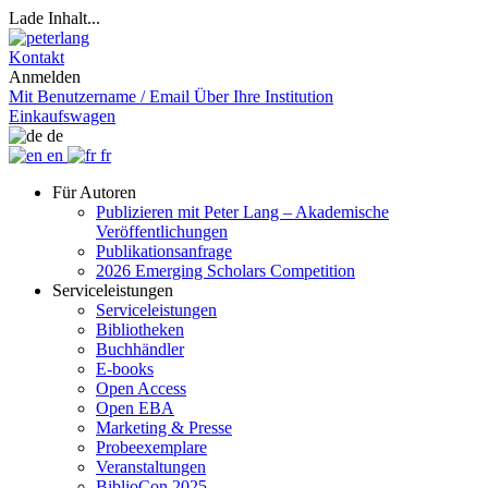
Lade Inhalt...
Kontakt
Anmelden
Mit Benutzername / Email
Über Ihre Institution
Einkaufswagen
de
en
fr
Für Autoren
Publizieren mit Peter Lang – Akademische
Veröffentlichungen
Publikationsanfrage
2026 Emerging Scholars Competition
Serviceleistungen
Serviceleistungen
Bibliotheken
Buchhändler
E-books
Open Access
Open EBA
Marketing & Presse
Probeexemplare
Veranstaltungen
BiblioCon 2025