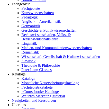
Fachgebiete
Fachgebiete
Kunstwissenschaften
Pädagogik
Anglistik – Amerikanistik
Germanistik
Geschichte & Politikwissenschaften
Rechtswissenschaften, Volks- &
Betriebswirtschaftslehre
Linguistik
Medien- und Kommunikationswissenschaften
Romanistik
Wissenschaft, Gesellschaft & Kulturwissenschaften
Slawistik
Theologie & Philosophie
Peter Lang Classics
Kataloge
Kataloge
Monatliche Neuerscheinungskataloge
Fachgebietskataloge
«Coursebook» Kataloge
Weiteres Marketing Material
Neuigkeiten und Ressourcen
Über uns