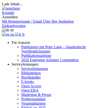
Lade Inhalt...
Kontakt
Anmelden
Mit Benutzername / Email
Über Ihre Institution
Einkaufswagen
de
en
fr
Für Autoren
Publizieren mit Peter Lang – Akademische
Veröffentlichungen
Publikationsanfrage
2026 Emerging Scholars Competition
Serviceleistungen
Serviceleistungen
Bibliotheken
Buchhändler
E-books
Open Access
Open EBA
Marketing & Presse
Probeexemplare
Veranstaltungen
BiblioCon 2025