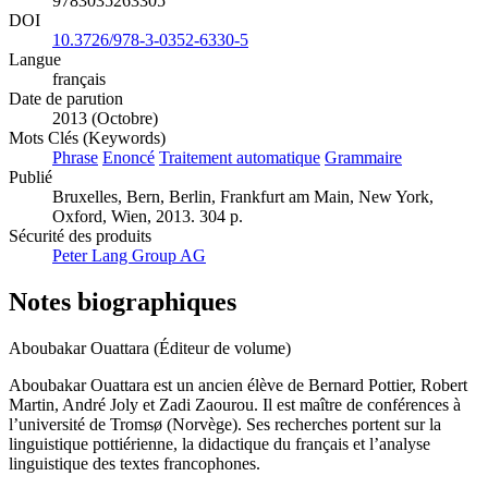
9783035263305
DOI
10.3726/978-3-0352-6330-5
Langue
français
Date de parution
2013 (Octobre)
Mots Clés (Keywords)
Phrase
Enoncé
Traitement automatique
Grammaire
Publié
Bruxelles, Bern, Berlin, Frankfurt am Main, New York,
Oxford, Wien, 2013. 304 p.
Sécurité des produits
Peter Lang Group AG
Notes biographiques
Aboubakar Ouattara (Éditeur de volume)
Aboubakar Ouattara est un ancien élève de Bernard Pottier, Robert
Martin, André Joly et Zadi Zaourou. Il est maître de conférences à
l’université de Tromsø (Norvège). Ses recherches portent sur la
linguistique pottiérienne, la didactique du français et l’analyse
linguistique des textes francophones.