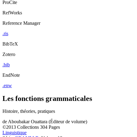
ProCite
RefWorks
Reference Manager
.ris
BibTeX
Zotero
.bib
EndNote
.enw
Les fonctions grammaticales
Histoire, théories, pratiques
de
Aboubakar Ouattara (Éditeur de volume)
©2013
Collections
304 Pages
Linguistique