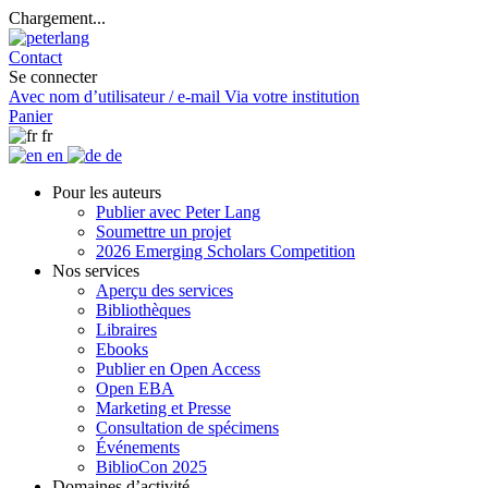
Chargement...
Contact
Se connecter
Avec nom d’utilisateur / e-mail
Via votre institution
Panier
fr
en
de
Pour les auteurs
Publier avec Peter Lang
Soumettre un projet
2026 Emerging Scholars Competition
Nos services
Aperçu des services
Bibliothèques
Libraires
Ebooks
Publier en Open Access
Open EBA
Marketing et Presse
Consultation de spécimens
Événements
BiblioCon 2025
Domaines d’activité